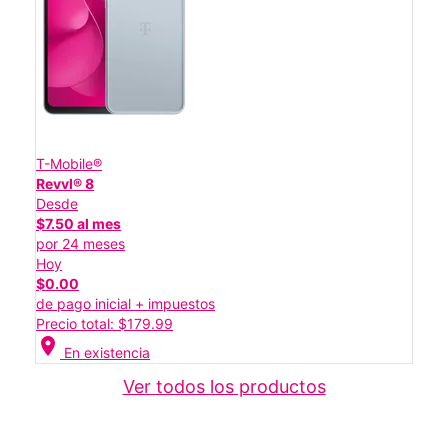
T-Mobile®
Revvl® 8
Desde
$7.50 al mes
por 24 meses
Hoy
$0.00
de pago inicial + impuestos
Precio total: $179.99
location_on
En existencia
Ver todos los productos