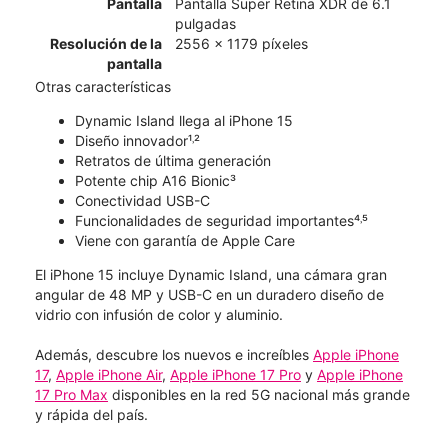
Pantalla
Pantalla Super Retina XDR de 6.1
pulgadas
Resolución de la
2556 x 1179 píxeles
pantalla
Otras características
Dynamic Island llega al iPhone 15
Diseño innovador¹˒²
Retratos de última generación
Potente chip A16 Bionic³
Conectividad USB-C
Funcionalidades de seguridad importantes⁴˒⁵
Viene con garantía de Apple Care
El iPhone 15 incluye Dynamic Island, una cámara gran
angular de 48 MP y USB-C en un duradero diseño de
vidrio con infusión de color y aluminio.
Además, descubre los nuevos e increíbles
Apple iPhone
17
,
Apple iPhone Air
,
Apple iPhone 17 Pro
y
Apple iPhone
17 Pro Max
disponibles en la red 5G nacional más grande
y rápida del país.