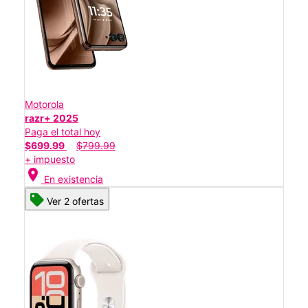
Motorola
razr+ 2025
Paga el total hoy
$699.99
$799.99
+ impuesto
location_on
En existencia
Ver 2 ofertas