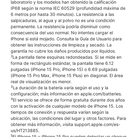
laboratorio y los modelos han obtenido la calificación
IP68 según la norma IEC 60529 (profundidad máxima de
6 metros por hasta 30 minutos). La resistencia a las
salpicaduras, al agua y al polvo no es una condición
permanente. La resistencia podría disminuir como
consecuencia del uso normal. No intentes cargar el
iPhone si está mojado. Consulta la Guía de Usuario para
obtener las instrucciones de limpieza y secado. La
garantía no cubre los daños producidos por líquidos.
2
La pantalla tiene esquinas redondeadas. Si se mide en
forma de rectángulo estándar, la pantalla tiene 6.12
pulgadas (iPhone 15 Pro, iPhone 15) o 6.69 pulgadas
(iPhone 15 Pro Max, iPhone 15 Plus) en diagonal. El área
real de visualización es menor.
3
La duración de la batería varía según el uso y la
configuración; más información en apple.com/batteries.
4
El servicio se ofrece de forma gratuita durante dos años
con la activación de cualquier modelo de iPhone 15. Los
tiempos de conexión y respuesta varían según la
ubicación, las condiciones del lugar y otros factores. Para
obtener más información, visita support.apple.com/es-
us/HT213885.
5
El iPhone 15 y iPhone 15 Pro pueden detectar un choque