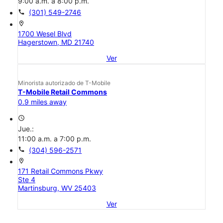
9:00 a.m. a 8:00 p.m.
call
(301) 549-2746
location_on
1700 Wesel Blvd
Hagerstown, MD 21740
Ver
Minorista autorizado de T-Mobile
T-Mobile Retail Commons
0.9 miles away
access_time
Jue.:
11:00 a.m. a 7:00 p.m.
call
(304) 596-2571
location_on
171 Retail Commons Pkwy
Ste 4
Martinsburg, WV 25403
Ver