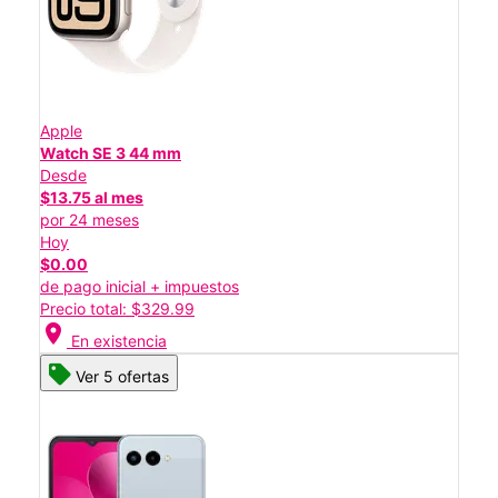
Apple
Watch SE 3 44 mm
Desde
$13.75 al mes
por 24 meses
Hoy
$0.00
de pago inicial + impuestos
Precio total: $329.99
location_on
En existencia
Ver 5 ofertas