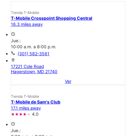
Tienda T-Mobile
T-Mobile Crosspoint Shopping Central
16.3 miles away
access_time
Jue.:
10:00 a.m. a 8:00 p.m.
call
(301) 582-3561
location_on
17221 Cole Road
Hagerstown, MD 21740
Ver
Tienda T-Mobile
T-Mobile de Sam's Club
17.1 miles away
4.0
access_time
Jue.: