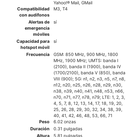
Yahoo!® Mail, GMail
Compatibilidad
M3, T4
con audífonos
Alertas de
sí
emergencia
móviles
Capacidad para
sí
hotspot móvil
Frecuencia
GSM: 850 MHz, 900 MHz, 1800
MHz, 1900 MHz; UMTS: banda I
(2100), banda II (1900), banda IV
(1700/2100), banda V (850), banda
VIII (900); 5G: n1, n2, n3, n5, n7, n8,
n12, n20, n25, n26, n28, n29, n30,
n38, n39, n40, n41, n48, n53, n66,
n70, n71, n77, n78, n79; LTE: 1, 2, 3,
4, 5, 7, 8, 12, 13, 14, 17, 18, 19, 20,
25, 26, 28, 29, 30, 32, 34, 38, 39,
40, 41, 42, 46, 48, 53, 66, 71
Peso
6.02 onzas
Duración
0.31 pulgadas
Altura
5.81 pulgadas