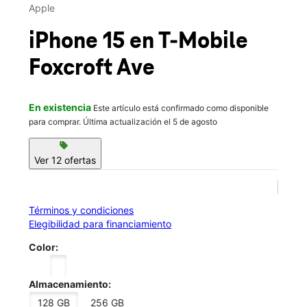
Mar.:
10:00 a.m. a 8:00 p.m.
Apple
Mié.:
10:00 a.m. a 8:00 p.m.
location_on
iPhone 15
en T-Mobile
775 Foxcroft Ave Martinsburg, WV 25401
Foxcroft Ave
En existencia
Este artículo está confirmado como disponible
para comprar. Última actualización el 5 de agosto
sell
Ver 12 ofertas
Términos y condiciones
Elegibilidad para financiamiento
Color:
Almacenamiento:
128 GB
256 GB