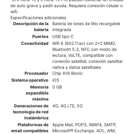
de auto grave y pedir ayuda. Requiere conexión celular o
wifi.
Especificaciones adicionales
Descripción de la
Batería de iones de litio recargable
batería
integrada
Puertos
USB tipo C
Conectividad
Wifi 6 (802.11ax) con 2x2 MIMO,
Bluetooth 5.3, NFC con modo de
lectura, VoLTE, compatible con
conexión satelital, conexión satelital
nativa y datos satelitales
Procesador
Chip A16 Bionic
Sistema operativo
iOS
Memoria
0 GB
expandible
máxima
Generaciones de
4G, 4G LTE, 5G
tecnología de red
inalámbrica
Plataformas de
Apple Mail, POP3, IMAP4, SMTP,
email compatibles
Microsoft® Exchange, AOL, AIM,