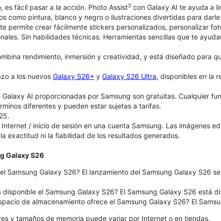
3
, es fácil pasar a la acción. Photo Assist
con Galaxy AI te ayuda a li
ticos como pintura, blanco y negro o ilustraciones divertidas para dar
te permite crear fácilmente stickers personalizados, personalizar fo
onales. Sin habilidades técnicas. Herramientas sencillas que te ayuda
bina rendimiento, inmersión y creatividad, y está diseñado para que 
azo a los nuevos
Galaxy S26+
y
Galaxy S26 Ultra
, disponibles en la 
 Galaxy AI proporcionadas por Samsung son gratuitas. Cualquier fu
érminos diferentes y pueden estar sujetas a tarifas.
25.
Internet / inicio de sesión en una cuenta Samsung. Las imágenes e
 la exactitud ni la fiabilidad de los resultados generados.
g Galaxy S26
el Samsung Galaxy S26? El lanzamiento del Samsung Galaxy S26 será
á disponible el Samsung Galaxy S26? El Samsung Galaxy S26 está dispo
spacio de almacenamiento ofrece el Samsung Galaxy S26? El Samsun
ores y tamaños de memoria puede variar por Internet o en tiendas.