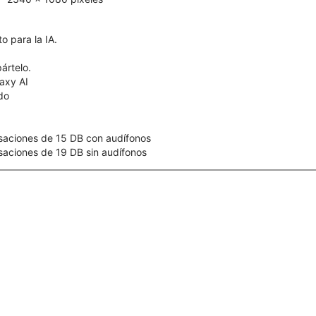
o para la IA.
ártelo.
axy AI
ído
saciones de 15 DB con audífonos
aciones de 19 DB sin audífonos