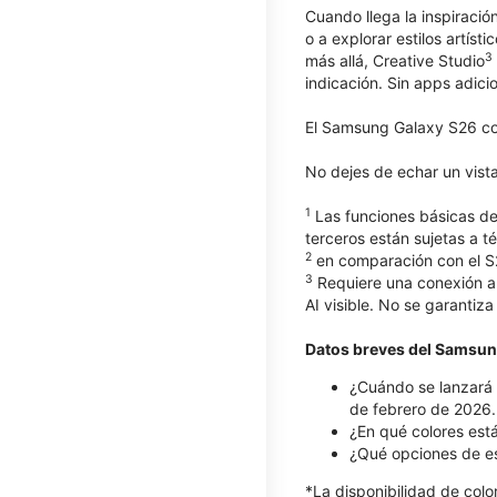
Cuando llega la inspiración
o a explorar estilos artís
3
más allá, Creative Studio
indicación. Sin apps adici
El Samsung Galaxy S26 com
No dejes de echar un vist
1
Las funciones básicas de
terceros están sujetas a t
2
en comparación con el S
3
Requiere una conexión a 
AI visible. No se garantiza
Datos breves del Samsun
¿Cuándo se lanzará 
de febrero de 2026.
¿En qué colores est
¿Qué opciones de e
*La disponibilidad de col