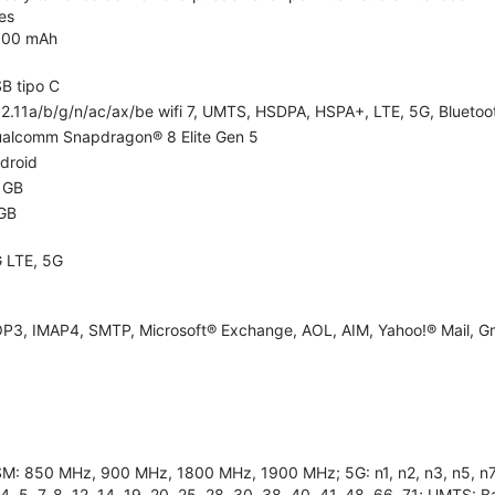
es
300 mAh
B tipo C
2.11a/b/g/n/ac/ax/be wifi 7, UMTS, HSDPA, HSPA+, LTE, 5G, Bluetooth
alcomm Snapdragon® 8 Elite Gen 5
droid
 GB
GB
 LTE, 5G
P3, IMAP4, SMTP, Microsoft® Exchange, AOL, AIM, Yahoo!® Mail, Gm
M: 850 MHz, 900 MHz, 1800 MHz, 1900 MHz; 5G: n1, n2, n3, n5, n7, n8
 4, 5, 7, 8, 12, 14, 19, 20, 25, 28, 30, 38, 40, 41, 48, 66, 71; UMTS: