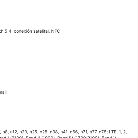
 5.4, conexión satelital, NFC
ail
, n12, n20, n25, n28, n38, n41, n66, n71, n77, n78; LTE: 1, 2,
 Band I (2100), Band II (1900), Band IV (1700/2100), Band V