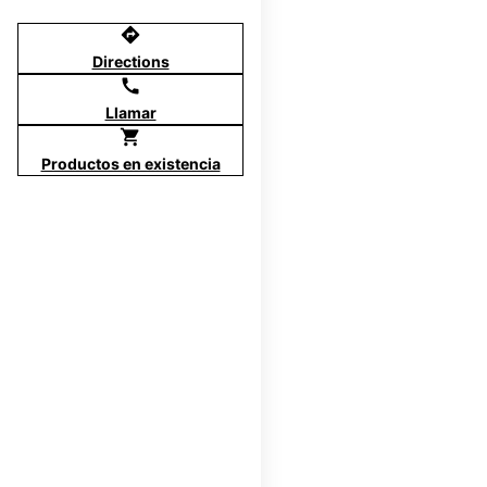
directions
Directions
call
Llamar
shopping_cart
Productos en existencia