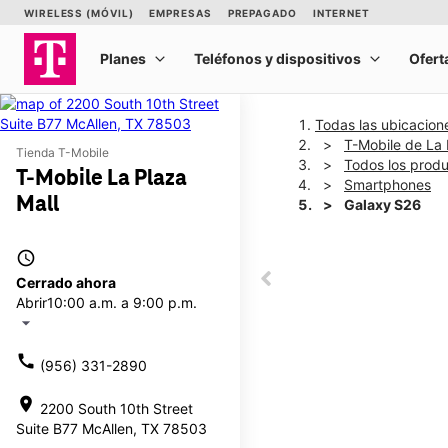
Todas las ubicacion
T-Mobile de La 
Tienda T-Mobile
Todos los prod
T-Mobile La Plaza
Smartphones
Mall
Galaxy S26
access_time
This carousel shows one la
Cerrado ahora
This carousel contains a c
Abrir
10:00 a.m. a 9:00 p.m.
arrow_drop_down
call
(956) 331-2890
location_on
2200 South 10th Street
Suite B77 McAllen, TX 78503