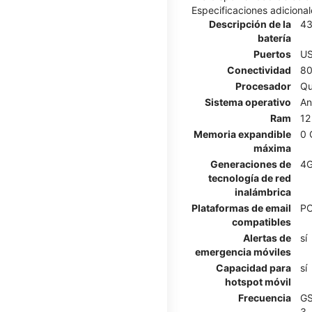
Especificaciones adicional
Descripción de la
4
batería
Puertos
US
Conectividad
80
Procesador
Qu
Sistema operativo
An
Ram
12
Memoria expandible
0 
máxima
Generaciones de
4G
tecnología de red
inalámbrica
Plataformas de email
PO
compatibles
Alertas de
sí
emergencia móviles
Capacidad para
sí
hotspot móvil
Frecuencia
GS
3,