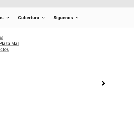
es
Plaza Mall
uctos
rge product image at a time. Use the Previous and Next buttons to m
olumn of small thumbnails. Selecting a thumbnail will change the main 