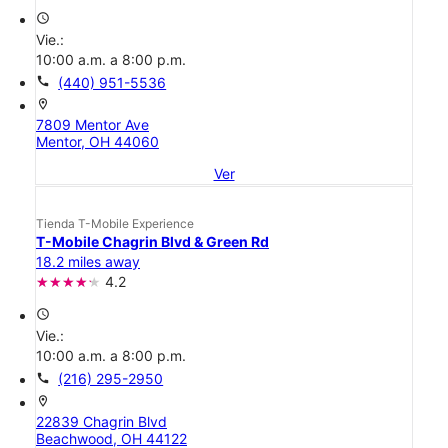
access_time
Vie.:
10:00 a.m. a 8:00 p.m.
call
(440) 951-5536
location_on
7809 Mentor Ave
Mentor, OH 44060
Ver
Tienda T-Mobile Experience
T-Mobile Chagrin Blvd & Green Rd
18.2 miles away
4.2
access_time
Vie.:
10:00 a.m. a 8:00 p.m.
call
(216) 295-2950
location_on
22839 Chagrin Blvd
Beachwood, OH 44122