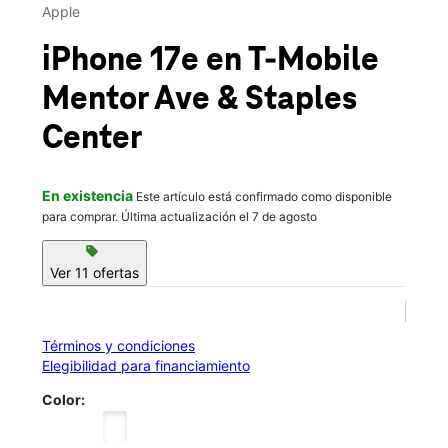
Jue.:
10:00 a.m. a 8:00 p.m.
Apple
location_on
9231 Mentor Ave Mentor, OH 44060
iPhone 17e
en T-Mobile
Mentor Ave & Staples
Center
En existencia
Este artículo está confirmado como disponible
para comprar. Última actualización el 7 de agosto
sell
Ver 11 ofertas
Términos y condiciones
Elegibilidad para financiamiento
Color: