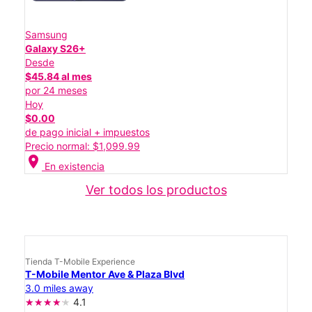
Samsung
Galaxy S26+
Desde
$45.84 al mes
por 24 meses
Hoy
$0.00
de pago inicial + impuestos
Precio normal: $1,099.99
location_on
En existencia
Ver todos los productos
Tienda T-Mobile Experience
T-Mobile Mentor Ave & Plaza Blvd
3.0 miles away
4.1