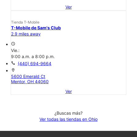
Ver
Tienda T-Mobile
T-Mobile de Sam's Club
2.9 miles away
access_time
Vie.:
9:00 a.m. a 8:00 p.m.
call
(440) 694-9664
location_on
5600 Emerald Ct
Mentor, OH 44060
Ver
¿Buscas más?
Ver todas las tiendas en Ohio