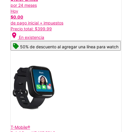
por 24 meses
Hoy
$0.00
de pago inicial + impuestos
Precio total: $399.99
location_on
En existencia
50% de descuento al agregar una línea para watch
T-Mobile®