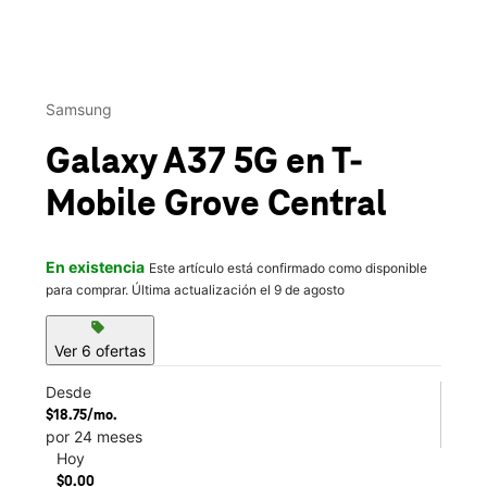
This carousel contains a column of small thumbnails. Selecting 
Samsung
Galaxy A37 5G
en T-
Mobile
Grove Central
En existencia
Este artículo está confirmado como disponible
para comprar. Última actualización el 9 de agosto
sell
Ver 6 ofertas
Desde
$18.75/mo.
por 24 meses
Hoy
$0.00