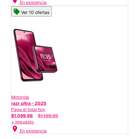
location_on
En existencia
Ver 10 ofertas
Motorola
razr ultra - 2025
Paga el total hoy
$1,099.99
$1,199.99
+ impuesto
location_on
En existencia