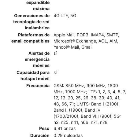
expandible
máxima
Generaciones de
4G LTE, 5G
tecnología de red
inalámbrica
Plataformas de
Apple Mail, POP3, IMAP4, SMTP,
email compatibles
Microsoft® Exchange, AOL, AIM,
Yahoo!® Mail, Gmail
Alertas de
sí
emergencia
móviles
Capacidad para
sí
hotspot móvil
Frecuencia
GSM: 850 MHz, 900 MHz, 1800
MHz, 1900 MHz; LTE: 1, 2, 3, 4, 5, 7,
12, 13, 20, 25, 26, 38, 39, 40, 41,
48, 66, 71; UMTS: Band I (2100),
Band II (1900), Band IV
(1700/2100), Band VIII (900); 5G:
n2, n25, n41, n66, n71, n78
Peso
6.91 onzas
Duración
0.29 pulgadas