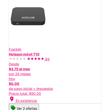
Franklin
Hotspot móvil T10
89
Desde
$3.75 al mes
por 24 meses
Hoy
$0.00
de pago inicial + impuestos
Precio total: $90.00
location_on
En existencia
Ver 2 ofertas