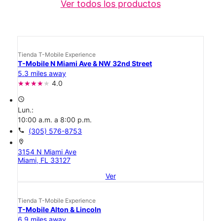
Ver todos los productos
Tienda T-Mobile Experience
T-Mobile N Miami Ave & NW 32nd Street
5.3 miles away
4.0
access_time
Lun.:
10:00 a.m. a 8:00 p.m.
call
(305) 576-8753
location_on
3154 N Miami Ave
Miami, FL 33127
Ver
Tienda T-Mobile Experience
T-Mobile Alton & Lincoln
6.9 miles away