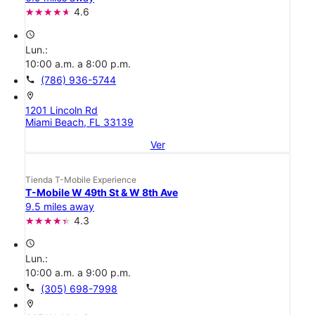
4.6
access_time
Lun.:
10:00 a.m. a 8:00 p.m.
call
(786) 936-5744
location_on
1201 Lincoln Rd
Miami Beach, FL 33139
Ver
Tienda T-Mobile Experience
T-Mobile W 49th St & W 8th Ave
9.5 miles away
4.3
access_time
Lun.:
10:00 a.m. a 9:00 p.m.
call
(305) 698-7998
location_on