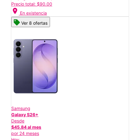
Precio total: $90.00
location_on
En existencia
Ver 8 ofertas
Samsung
Galaxy S26+
Desde
$45.84 al mes
por 24 meses
Hoy