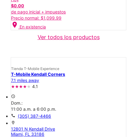
$0.00
de pago inicial + impuestos
Precio normal: $1,099.99
location_on
En existencia
Ver todos los productos
Tienda T-Mobile Experience
T-Mobile Kendall Corners
7.1 miles away
4.1
access_time
Dom.:
11:00 a.m. a 6:00 p.m.
call
(305) 387-4466
location_on
12801 N Kendall Drive
Miami, FL 33186