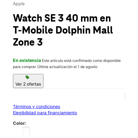
Vie.:
10:00 a.m. a 9:00 p.m.
Apple
Sáb.:
10:00 a.m. a 9:00 p.m.
location_on
Watch SE 3 40 mm
en
11401 NW 12th St Ste 212 Miami, FL 33172
T-Mobile
Dolphin Mall
Zone 3
En existencia
Este artículo está confirmado como disponible
para comprar. Última actualización el 1 de agosto
sell
Ver 2 ofertas
Términos y condiciones
Elegibilidad para financiamiento
Color: