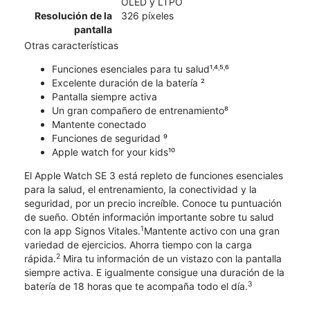
OLED y LTPO
Resolución de la
326 píxeles
pantalla
Otras características
Funciones esenciales para tu salud¹˒⁴˒⁵˒⁶
Excelente duración de la batería ²
Pantalla siempre activa
Un gran compañero de entrenamiento⁸
Mantente conectado
Funciones de seguridad ⁹
Apple watch for your kids¹⁰
El Apple Watch SE 3 está repleto de funciones esenciales
para la salud, el entrenamiento, la conectividad y la
seguridad, por un precio increíble. Conoce tu puntuación
de sueño. Obtén información importante sobre tu salud
1
con la app Signos Vitales.
Mantente activo con una gran
variedad de ejercicios. Ahorra tiempo con la carga
2
rápida.
Mira tu información de un vistazo con la pantalla
siempre activa. E igualmente consigue una duración de la
3
batería de 18 horas que te acompaña todo el día.