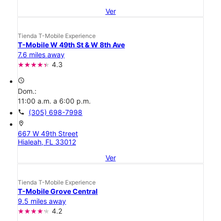
Ver
Tienda T-Mobile Experience
T-Mobile W 49th St & W 8th Ave
7.6 miles away
4.3
access_time
Dom.:
11:00 a.m. a 6:00 p.m.
call
(305) 698-7998
location_on
667 W 49th Street
Hialeah, FL 33012
Ver
Tienda T-Mobile Experience
T-Mobile Grove Central
9.5 miles away
4.2