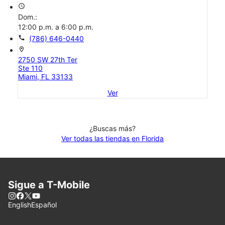
access_time
Dom.:
12:00 p.m. a 6:00 p.m.
call
(786) 646-0440
location_on
2750 SW 27th Ter
Ste 110
Miami, FL 33133
Ver
¿Buscas más?
Ver todas las tiendas en Florida