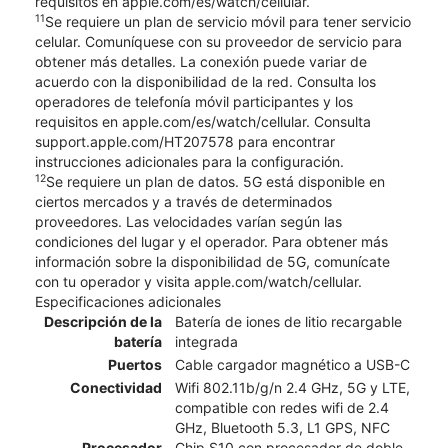
requisitos en apple.com/es/watch/cellular.
11
Se requiere un plan de servicio móvil para tener servicio
celular. Comuníquese con su proveedor de servicio para
obtener más detalles. La conexión puede variar de
acuerdo con la disponibilidad de la red. Consulta los
operadores de telefonía móvil participantes y los
requisitos en apple.com/es/watch/cellular. Consulta
support.apple.com/HT207578 para encontrar
instrucciones adicionales para la configuración.
12
Se requiere un plan de datos. 5G está disponible en
ciertos mercados y a través de determinados
proveedores. Las velocidades varían según las
condiciones del lugar y el operador. Para obtener más
información sobre la disponibilidad de 5G, comunícate
con tu operador y visita apple.com/watch/cellular.
Especificaciones adicionales
Descripción de la
Batería de iones de litio recargable
batería
integrada
Puertos
Cable cargador magnético a USB-C
Conectividad
Wifi 802.11b/g/n 2.4 GHz, 5G y LTE,
compatible con redes wifi de 2.4
GHz, Bluetooth 5.3, L1 GPS, NFC
Procesador
Chip S10 con procesador de doble