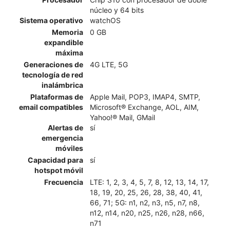
núcleo y 64 bits
Sistema operativo
watchOS
Memoria
0 GB
expandible
máxima
Generaciones de
4G LTE, 5G
tecnología de red
inalámbrica
Plataformas de
Apple Mail, POP3, IMAP4, SMTP,
email compatibles
Microsoft® Exchange, AOL, AIM,
Yahoo!® Mail, GMail
Alertas de
sí
emergencia
móviles
Capacidad para
sí
hotspot móvil
Frecuencia
LTE: 1, 2, 3, 4, 5, 7, 8, 12, 13, 14, 17,
18, 19, 20, 25, 26, 28, 38, 40, 41,
66, 71; 5G: n1, n2, n3, n5, n7, n8,
n12, n14, n20, n25, n26, n28, n66,
n71