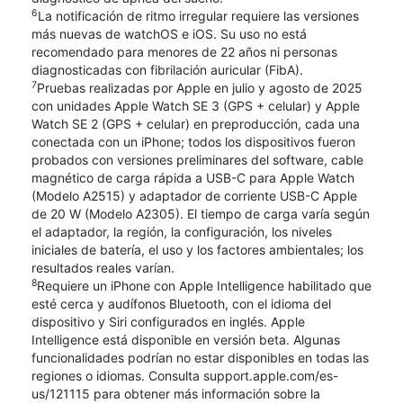
6
La notificación de ritmo irregular requiere las versiones
más nuevas de watchOS e iOS. Su uso no está
recomendado para menores de 22 años ni personas
diagnosticadas con fibrilación auricular (FibA).
7
Pruebas realizadas por Apple en julio y agosto de 2025
con unidades Apple Watch SE 3 (GPS + celular) y Apple
Watch SE 2 (GPS + celular) en preproducción, cada una
conectada con un iPhone; todos los dispositivos fueron
probados con versiones preliminares del software, cable
magnético de carga rápida a USB-C para Apple Watch
(Modelo A2515) y adaptador de corriente USB-C Apple
de 20 W (Modelo A2305). El tiempo de carga varía según
el adaptador, la región, la configuración, los niveles
iniciales de batería, el uso y los factores ambientales; los
resultados reales varían.
8
Requiere un iPhone con Apple Intelligence habilitado que
esté cerca y audífonos Bluetooth, con el idioma del
dispositivo y Siri configurados en inglés. Apple
Intelligence está disponible en versión beta. Algunas
funcionalidades podrían no estar disponibles en todas las
regiones o idiomas. Consulta support.apple.com/es-
us/121115 para obtener más información sobre la