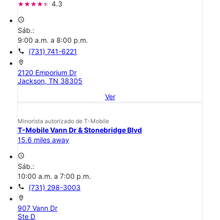
4.3
access_time
Sáb.:
9:00 a.m. a 8:00 p.m.
call
(731) 741-6221
location_on
2120 Emporium Dr
Jackson, TN 38305
Ver
Minorista autorizado de T-Mobile
T-Mobile Vann Dr & Stonebridge Blvd
15.6 miles away
access_time
Sáb.:
10:00 a.m. a 7:00 p.m.
call
(731) 298-3003
location_on
907 Vann Dr
Ste D