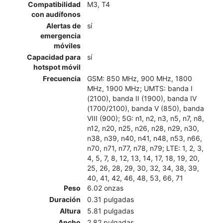
Compatibilidad
M3, T4
con audífonos
Alertas de
sí
emergencia
móviles
Capacidad para
sí
hotspot móvil
Frecuencia
GSM: 850 MHz, 900 MHz, 1800
MHz, 1900 MHz; UMTS: banda I
(2100), banda II (1900), banda IV
(1700/2100), banda V (850), banda
VIII (900); 5G: n1, n2, n3, n5, n7, n8,
n12, n20, n25, n26, n28, n29, n30,
n38, n39, n40, n41, n48, n53, n66,
n70, n71, n77, n78, n79; LTE: 1, 2, 3,
4, 5, 7, 8, 12, 13, 14, 17, 18, 19, 20,
25, 26, 28, 29, 30, 32, 34, 38, 39,
40, 41, 42, 46, 48, 53, 66, 71
Peso
6.02 onzas
Duración
0.31 pulgadas
Altura
5.81 pulgadas
Ancho
2.82 pulgadas