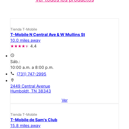
Tienda T-Mobile
T-Mobile N Central Ave & W Mullins St
10.0 miles away
4.4
access_time
Sáb.:
10:00 a.m. a 8:00 p.m.
call
(731) 747-2995
location_on
2449 Central Avenue
Humboldt, TN 38343
Ver
Tienda T-Mobile
T-Mobile de Sam's Club
15.8 miles away