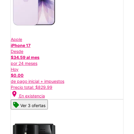
Apple
iPhone 17
Desde
$34.59 al mes
por 24 meses
Hoy
$0.00
de pago inicial + impuestos
Precio total: $829.99
location_on
En existencia
Ver 3 ofertas