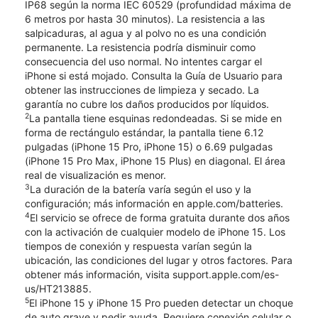
IP68 según la norma IEC 60529 (profundidad máxima de
6 metros por hasta 30 minutos). La resistencia a las
salpicaduras, al agua y al polvo no es una condición
permanente. La resistencia podría disminuir como
consecuencia del uso normal. No intentes cargar el
iPhone si está mojado. Consulta la Guía de Usuario para
obtener las instrucciones de limpieza y secado. La
garantía no cubre los daños producidos por líquidos.
2
La pantalla tiene esquinas redondeadas. Si se mide en
forma de rectángulo estándar, la pantalla tiene 6.12
pulgadas (iPhone 15 Pro, iPhone 15) o 6.69 pulgadas
(iPhone 15 Pro Max, iPhone 15 Plus) en diagonal. El área
real de visualización es menor.
3
La duración de la batería varía según el uso y la
configuración; más información en apple.com/batteries.
4
El servicio se ofrece de forma gratuita durante dos años
con la activación de cualquier modelo de iPhone 15. Los
tiempos de conexión y respuesta varían según la
ubicación, las condiciones del lugar y otros factores. Para
obtener más información, visita support.apple.com/es-
us/HT213885.
5
El iPhone 15 y iPhone 15 Pro pueden detectar un choque
de auto grave y pedir ayuda. Requiere conexión celular o