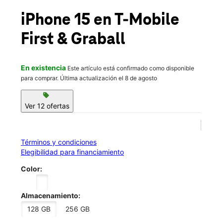
Vie.:
10:00 a.m. a 8:00 p.m.
location_on
iPhone 15
en T-Mobile
15301 S First St Ste 100 Milan, TN 38358
First & Graball
En existencia
Este artículo está confirmado como disponible
para comprar. Última actualización el 8 de agosto
sell
Ver 12 ofertas
Términos y condiciones
Elegibilidad para financiamiento
Color:
Almacenamiento:
128 GB
256 GB