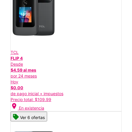
TCL
FLIP 4
Desde
$4.59 al mes
por 24 meses
Hoy
$0.00
de pago inicial + impuestos
Precio total: $109.99
location_on
En existencia
Ver 6 ofertas