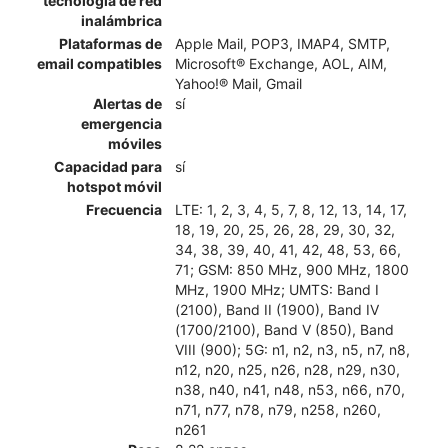
tecnología de red
inalámbrica
Plataformas de
Apple Mail, POP3, IMAP4, SMTP,
email compatibles
Microsoft® Exchange, AOL, AIM,
Yahoo!® Mail, Gmail
Alertas de
sí
emergencia
móviles
Capacidad para
sí
hotspot móvil
Frecuencia
LTE: 1, 2, 3, 4, 5, 7, 8, 12, 13, 14, 17,
18, 19, 20, 25, 26, 28, 29, 30, 32,
34, 38, 39, 40, 41, 42, 48, 53, 66,
71; GSM: 850 MHz, 900 MHz, 1800
MHz, 1900 MHz; UMTS: Band I
(2100), Band II (1900), Band IV
(1700/2100), Band V (850), Band
VIII (900); 5G: n1, n2, n3, n5, n7, n8,
n12, n20, n25, n26, n28, n29, n30,
n38, n40, n41, n48, n53, n66, n70,
n71, n77, n78, n79, n258, n260,
n261