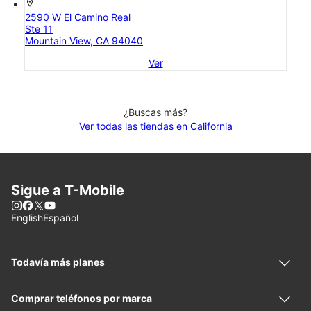
location_on
2590 W El Camino Real
Ste 11
Mountain View, CA 94040
Ver
¿Buscas más?
Ver todas las tiendas en California