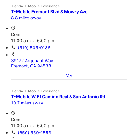
Tienda T-Mobile Experience
T-Mobile Fremont Blvd & Mowry Ave
8.8 miles away
access_time
Dom.:
11:00 a.m. a 6:00 p.m.
call
(510) 505-9186
location_on
39172 Argonaut Way
Fremont, CA 94538
Ver
Tienda T-Mobile Experience
T-Mobile W El Camino Real & San Antonio Rd
10.7 miles away
access_time
Dom.:
11:00 a.m. a 6:00 p.m.
call
(650) 559-1553