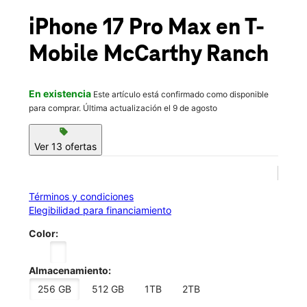
Sáb.:
10:00 a.m. a 8:00 p.m.
location_on
iPhone 17 Pro Max
en T-
135 Ranch Dr Milpitas, CA 95035
Mobile
McCarthy Ranch
En existencia
Este artículo está confirmado como disponible
para comprar. Última actualización el 9 de agosto
sell
Ver 13 ofertas
Términos y condiciones
Elegibilidad para financiamiento
Color:
Almacenamiento:
256 GB
512 GB
1TB
2TB