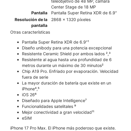
teleobjetivo de 48 MP, cámara
Center Stage de 18 MP
Pantalla
Pantalla Super Retina XDR de 6.9"
Resolución de la
2868 x 1320 píxeles
pantalla
Otras características
Pantalla Super Retina XDR de 6.9"¹
Diseño unibody para una potencia excepcional
Resistente Ceramic Shield por ambos lados ²,³
Resistente al agua hasta una profundidad de 6
metros durante un máximo de 30 minutos²
Chip A19 Pro. Enfriado por evaporación. Velocidad
fuera de serie
La mayor duración de batería que existe en un
iPhone⁴,⁵
iOS 26⁶
Diseñado para Apple Intelligence⁷
Funcionalidades satelitales ⁹
Mejor conectividad a gran velocidad¹¹
eSIM
iPhone 17 Pro Max. El iPhone más poderoso que existe.