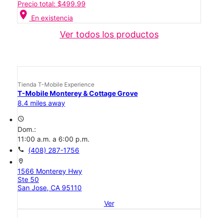
Precio total: $499.99
location_on
En existencia
Ver todos los productos
Tienda T-Mobile Experience
T-Mobile Monterey & Cottage Grove
8.4 miles away
access_time
Dom.:
11:00 a.m. a 6:00 p.m.
call
(408) 287-1756
location_on
1566 Monterey Hwy
Ste 50
San Jose, CA 95110
Ver