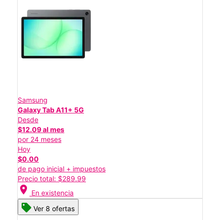
Samsung
Galaxy Tab A11+ 5G
Desde
$12.09 al mes
por 24 meses
Hoy
$0.00
de pago inicial + impuestos
Precio total: $289.99
location_on
En existencia
Ver 8 ofertas