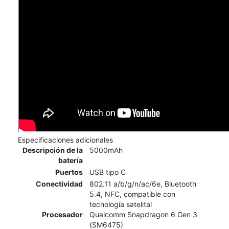
Especificaciones adicionales
Descripción de la
5000mAh
batería
Puertos
USB tipo C
Conectividad
802.11 a/b/g/n/ac/6e, Bluetooth
5.4, NFC, compatible con
tecnología satelital
Procesador
Qualcomm Snapdragon 6 Gen 3
(SM6475)