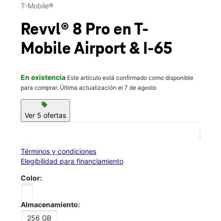
Mié.:
10:00 a.m. a 8:00 p.m.
T-Mobile®
Jue.:
10:00 a.m. a 8:00 p.m.
location_on
Revvl® 8 Pro
en T-
3662 D Airport Blvd Mobile, AL 36608
Mobile
Airport & I-65
En existencia
Este artículo está confirmado como disponible
para comprar. Última actualización el 7 de agosto
sell
Ver 5 ofertas
Términos y condiciones
Elegibilidad para financiamiento
Color:
Almacenamiento:
256 GB