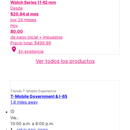
Watch Series 11 42 mm
Desde
$20.84 al mes
por 24 meses
Hoy
$0.00
de pago inicial + impuestos
Precio total: $499.99
location_on
En existencia
Ver todos los productos
Tienda T-Mobile Experience
T-Mobile Government & I-65
1.8 miles away
access_time
Vie.:
10:00 a.m. a 8:00 p.m.
call