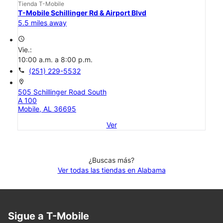
Tienda T-Mobile
T-Mobile Schillinger Rd & Airport Blvd
5.5 miles away
access_time
Vie.:
10:00 a.m. a 8:00 p.m.
call
(251) 229-5532
location_on
505 Schillinger Road South
A 100
Mobile, AL 36695
Ver
¿Buscas más?
Ver todas las tiendas en Alabama