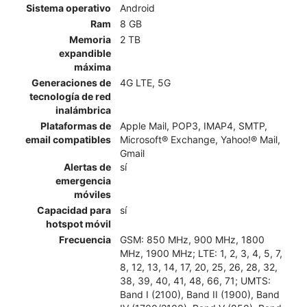
Sistema operativo
Android
Ram
8 GB
Memoria
2 TB
expandible
máxima
Generaciones de
4G LTE, 5G
tecnología de red
inalámbrica
Plataformas de
Apple Mail, POP3, IMAP4, SMTP,
email compatibles
Microsoft® Exchange, Yahoo!® Mail,
Gmail
Alertas de
sí
emergencia
móviles
Capacidad para
sí
hotspot móvil
Frecuencia
GSM: 850 MHz, 900 MHz, 1800
MHz, 1900 MHz; LTE: 1, 2, 3, 4, 5, 7,
8, 12, 13, 14, 17, 20, 25, 26, 28, 32,
38, 39, 40, 41, 48, 66, 71; UMTS:
Band I (2100), Band II (1900), Band