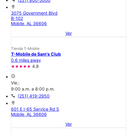
(251) 800-3000
location_on
3075 Government Blvd
B-102
Mobile, AL 36606
Ver
Tienda T-Mobile
T-Mobile de Sam's Club
0.6 miles away
4.8
access_time
Vie.:
9:00 a.m. a 8:00 p.m.
call
(251) 419-2950
location_on
601 E I-65 Service Rd S
Mobile, AL 36606
Ver