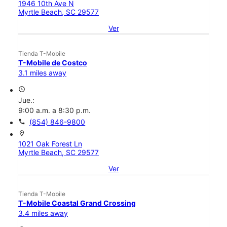
1946 10th Ave N
Myrtle Beach, SC 29577
Ver
Tienda T-Mobile
T-Mobile de Costco
3.1 miles away
access_time
Jue.:
9:00 a.m. a 8:30 p.m.
call
(854) 846-9800
location_on
1021 Oak Forest Ln
Myrtle Beach, SC 29577
Ver
Tienda T-Mobile
T-Mobile Coastal Grand Crossing
3.4 miles away