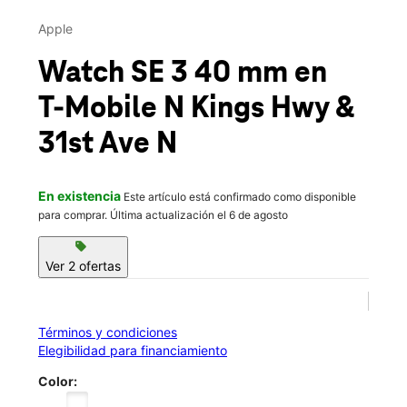
Mar.:
10:00 a.m. a 8:00 p.m.
This carousel contains a column of small thumbnails. Selecting 
Mié.:
10:00 a.m. a 8:00 p.m.
Apple
location_on
3001 N Kings Hwy Suite J Myrtle Beach, SC 29577
Watch SE 3 40 mm
en
T-Mobile
N Kings Hwy &
31st Ave N
En existencia
Este artículo está confirmado como disponible
para comprar. Última actualización el 6 de agosto
sell
Ver 2 ofertas
Términos y condiciones
Elegibilidad para financiamiento
Color: