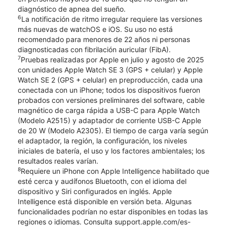
diagnóstico de apnea del sueño.
6
La notificación de ritmo irregular requiere las versiones
más nuevas de watchOS e iOS. Su uso no está
recomendado para menores de 22 años ni personas
diagnosticadas con fibrilación auricular (FibA).
7
Pruebas realizadas por Apple en julio y agosto de 2025
con unidades Apple Watch SE 3 (GPS + celular) y Apple
Watch SE 2 (GPS + celular) en preproducción, cada una
conectada con un iPhone; todos los dispositivos fueron
probados con versiones preliminares del software, cable
magnético de carga rápida a USB-C para Apple Watch
(Modelo A2515) y adaptador de corriente USB-C Apple
de 20 W (Modelo A2305). El tiempo de carga varía según
el adaptador, la región, la configuración, los niveles
iniciales de batería, el uso y los factores ambientales; los
resultados reales varían.
8
Requiere un iPhone con Apple Intelligence habilitado que
esté cerca y audífonos Bluetooth, con el idioma del
dispositivo y Siri configurados en inglés. Apple
Intelligence está disponible en versión beta. Algunas
funcionalidades podrían no estar disponibles en todas las
regiones o idiomas. Consulta support.apple.com/es-