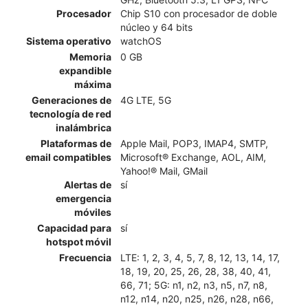
Procesador
Chip S10 con procesador de doble
núcleo y 64 bits
Sistema operativo
watchOS
Memoria
0 GB
expandible
máxima
Generaciones de
4G LTE, 5G
tecnología de red
inalámbrica
Plataformas de
Apple Mail, POP3, IMAP4, SMTP,
email compatibles
Microsoft® Exchange, AOL, AIM,
Yahoo!® Mail, GMail
Alertas de
sí
emergencia
móviles
Capacidad para
sí
hotspot móvil
Frecuencia
LTE: 1, 2, 3, 4, 5, 7, 8, 12, 13, 14, 17,
18, 19, 20, 25, 26, 28, 38, 40, 41,
66, 71; 5G: n1, n2, n3, n5, n7, n8,
n12, n14, n20, n25, n26, n28, n66,