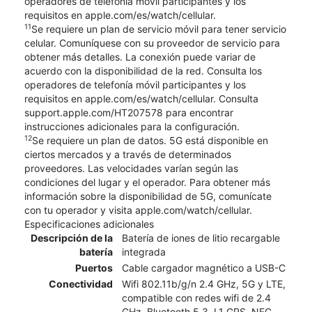
operadores de telefonía móvil participantes y los
requisitos en apple.com/es/watch/cellular.
11
Se requiere un plan de servicio móvil para tener servicio
celular. Comuníquese con su proveedor de servicio para
obtener más detalles. La conexión puede variar de
acuerdo con la disponibilidad de la red. Consulta los
operadores de telefonía móvil participantes y los
requisitos en apple.com/es/watch/cellular. Consulta
support.apple.com/HT207578 para encontrar
instrucciones adicionales para la configuración.
12
Se requiere un plan de datos. 5G está disponible en
ciertos mercados y a través de determinados
proveedores. Las velocidades varían según las
condiciones del lugar y el operador. Para obtener más
información sobre la disponibilidad de 5G, comunícate
con tu operador y visita apple.com/watch/cellular.
Especificaciones adicionales
Descripción de la
Batería de iones de litio recargable
batería
integrada
Puertos
Cable cargador magnético a USB-C
Conectividad
Wifi 802.11b/g/n 2.4 GHz, 5G y LTE,
compatible con redes wifi de 2.4
GHz, Bluetooth 5.3, L1 GPS, NFC