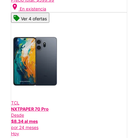
location_on
En existencia
Ver 4 ofertas
TCL
NXTPAPER 70 Pro
Desde
$8.34 al mes
por 24 meses
Hoy