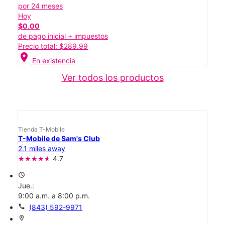
por 24 meses
Hoy
$0.00
de pago inicial + impuestos
Precio total: $289.99
location_on
En existencia
Ver todos los productos
Tienda T-Mobile
T-Mobile de Sam's Club
2.1 miles away
4.7
access_time
Jue.:
9:00 a.m. a 8:00 p.m.
call
(843) 592-9971
location_on