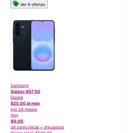
Ver 6 ofertas
Samsung
Galaxy A57 5G
Desde
$25.00 al mes
por 24 meses
Hoy
$0.00
de pago inicial + impuestos
Precio total: $599.99