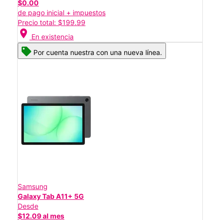
$0.00
de pago inicial + impuestos
Precio total: $199.99
location_on
En existencia
Por cuenta nuestra con una nueva línea.
Samsung
Galaxy Tab A11+ 5G
Desde
$12.09 al mes