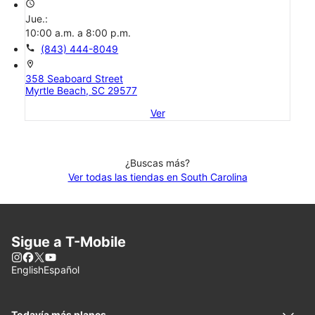
access_time
Jue.:
10:00 a.m. a 8:00 p.m.
call
(843) 444-8049
location_on
358 Seaboard Street
Myrtle Beach, SC 29577
Ver
¿Buscas más?
Ver todas las tiendas en South Carolina