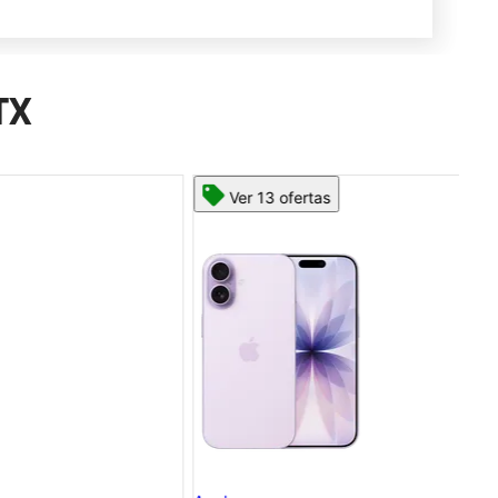
TX
Ver 13 ofertas
App