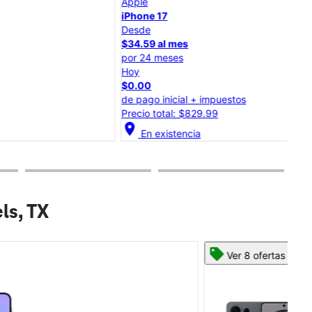
Apple
iPh
iPhone 17
Desde
Des
$34.59 al mes
$30
por 24 meses
por
Hoy
Hoy
$0.00
$0.
de pago inicial + impuestos
de p
Precio total: $829.99
Prec
cation_on
En existencia
location_on
ls, TX
Ver 8 ofertas