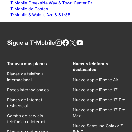
T-Mobile Creekside Way & Town Center Dr
T-Mobile de Costco
T-Mobile S Walnut Ave & S I-35