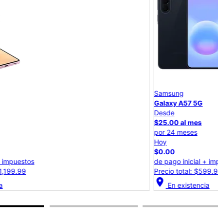
Samsung
Galaxy A57 5G
Desde
$25.00 al mes
por 24 meses
Hoy
$0.00
de pago inicial + impuestos
Precio total: $599.99
location_on
lo
En existencia