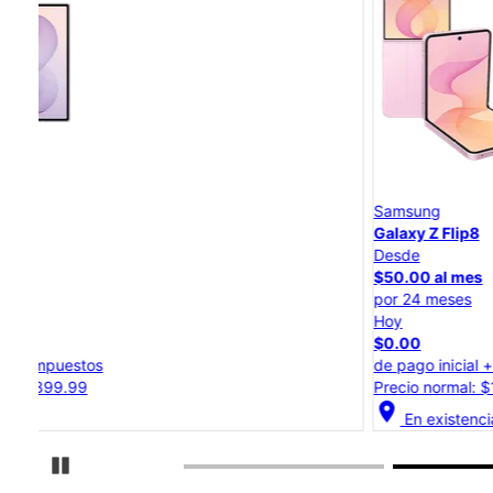
Samsung
Galaxy Z Flip8
Desde
$50.00 al mes
por 24 meses
Hoy
$0.00
de pago inicial + impuestos
Precio normal: $1,199.99
location_on
En existencia
Detener carrusel