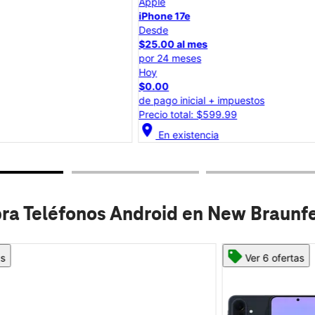
Apple
iPhone 17e
Desde
$25.00 al mes
por 24 meses
Hoy
$0.00
de pago inicial + impuestos
Precio total: $599.99
location_on
lo
En existencia
a Teléfonos Android en New Braunfe
Ver 6 ofertas