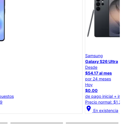
Samsung
Sam
Galaxy S26 Ultra
Gal
Desde
Des
$54.17 al mes
$45
por 24 meses
por
Hoy
Hoy
$0.00
$0.
de pago inicial + impuestos
de p
Precio normal: $1,299.99
Prec
cation_on
location_on
En existencia