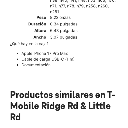
n38, n40, n41, n48, n53, n66, n70,
n71, n77, n78, n79, n258, n260,
n261
Peso
8.22 onzas
Duración
0.34 pulgadas
Altura
6.43 pulgadas
Ancho
3.07 pulgadas
¿Qué hay en la caja?
Apple iPhone 17 Pro Max
Cable de carga USB-C (1 m)
Documentación
Productos similares
en T-
Mobile Ridge Rd & Little
Rd