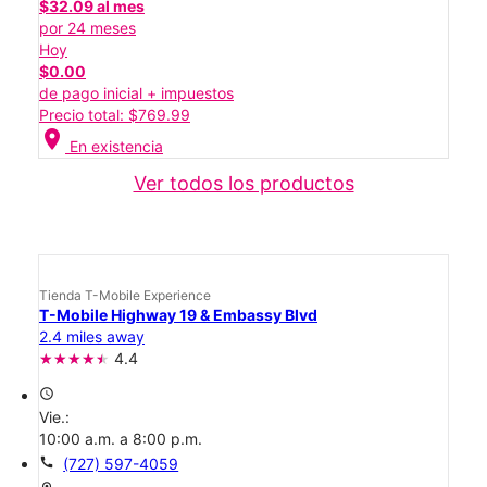
$32.09 al mes
por 24 meses
Hoy
$0.00
de pago inicial + impuestos
Precio total: $769.99
location_on
En existencia
Ver todos los productos
Tienda T-Mobile Experience
T-Mobile Highway 19 & Embassy Blvd
2.4 miles away
4.4
access_time
Vie.:
10:00 a.m. a 8:00 p.m.
call
(727) 597-4059