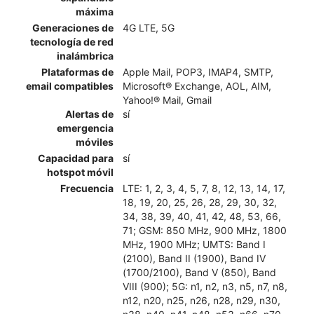
máxima
Generaciones de
4G LTE, 5G
tecnología de red
inalámbrica
Plataformas de
Apple Mail, POP3, IMAP4, SMTP,
email compatibles
Microsoft® Exchange, AOL, AIM,
Yahoo!® Mail, Gmail
Alertas de
sí
emergencia
móviles
Capacidad para
sí
hotspot móvil
Frecuencia
LTE: 1, 2, 3, 4, 5, 7, 8, 12, 13, 14, 17,
18, 19, 20, 25, 26, 28, 29, 30, 32,
34, 38, 39, 40, 41, 42, 48, 53, 66,
71; GSM: 850 MHz, 900 MHz, 1800
MHz, 1900 MHz; UMTS: Band I
(2100), Band II (1900), Band IV
(1700/2100), Band V (850), Band
VIII (900); 5G: n1, n2, n3, n5, n7, n8,
n12, n20, n25, n26, n28, n29, n30,