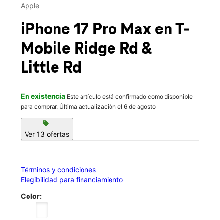
Mié.:
10:00 a.m. a 8:00 p.m.
Apple
Jue.:
10:00 a.m. a 8:00 p.m.
location_on
iPhone 17 Pro Max
en T-
8344 Little Road Ste 108 New Port Richey, FL 34654
Mobile
Ridge Rd &
Little Rd
En existencia
Este artículo está confirmado como disponible
para comprar. Última actualización el 6 de agosto
sell
Ver 13 ofertas
Términos y condiciones
Elegibilidad para financiamiento
Color: