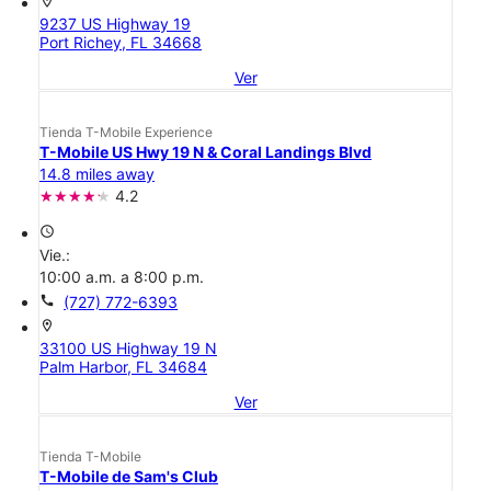
location_on
9237 US Highway 19
Port Richey, FL 34668
Ver
Tienda T-Mobile Experience
T-Mobile US Hwy 19 N & Coral Landings Blvd
14.8 miles away
4.2
access_time
Vie.:
10:00 a.m. a 8:00 p.m.
call
(727) 772-6393
location_on
33100 US Highway 19 N
Palm Harbor, FL 34684
Ver
Tienda T-Mobile
T-Mobile de Sam's Club