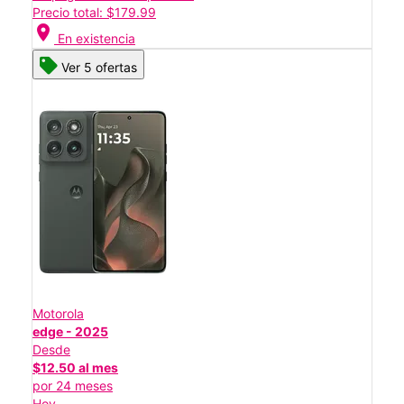
Precio total: $179.99
location_on
En existencia
Ver 5 ofertas
Motorola
edge - 2025
Desde
$12.50 al mes
por 24 meses
Hoy