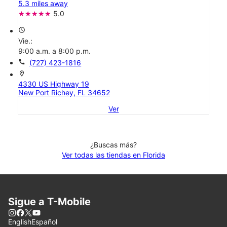
5.3 miles away
5.0
access_time
Vie.:
9:00 a.m. a 8:00 p.m.
call
(727) 423-1816
location_on
4330 US Highway 19
New Port Richey, FL 34652
Ver
¿Buscas más?
Ver todas las tiendas en Florida