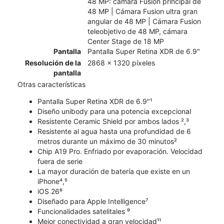
48 MP: cámara Fusion principal de
48 MP | Cámara Fusion ultra gran
angular de 48 MP | Cámara Fusion
teleobjetivo de 48 MP, cámara
Center Stage de 18 MP
Pantalla
Pantalla Super Retina XDR de 6.9"
Resolución de la
2868 x 1320 píxeles
pantalla
Otras características
Pantalla Super Retina XDR de 6.9"¹
Diseño unibody para una potencia excepcional
Resistente Ceramic Shield por ambos lados ²,³
Resistente al agua hasta una profundidad de 6
metros durante un máximo de 30 minutos²
Chip A19 Pro. Enfriado por evaporación. Velocidad
fuera de serie
La mayor duración de batería que existe en un
iPhone⁴,⁵
iOS 26⁶
Diseñado para Apple Intelligence⁷
Funcionalidades satelitales ⁹
Mejor conectividad a gran velocidad¹¹