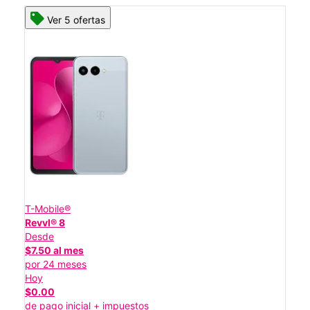
Ver 5 ofertas
T-Mobile®
Revvl® 8
Desde
$7.50 al mes
por 24 meses
Hoy
$0.00
de pago inicial + impuestos