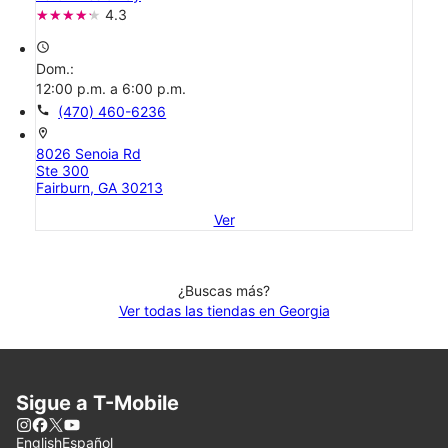
4.3
access_time
Dom.:
12:00 p.m. a 6:00 p.m.
call
(470) 460-6236
location_on
8026 Senoia Rd
Ste 300
Fairburn, GA 30213
Ver
¿Buscas más?
Ver todas las tiendas en Georgia