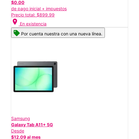
$0.00
de pago inicial + impuestos
Precio total: $899.99
location_on
En existencia
Por cuenta nuestra con una nueva línea.
Samsung
Galaxy Tab A11+ 5G
Desde
$12.09 al mes