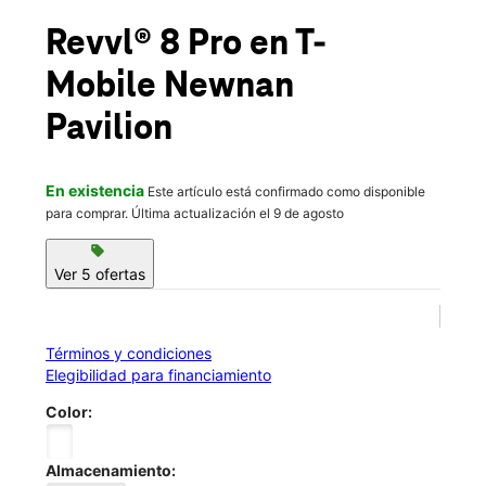
Sáb.:
10:00 a.m. a 8:00 p.m.
location_on
Revvl® 8 Pro
en T-
1108 Bullsboro Dr Suite 109 Newnan, GA 30265
Mobile
Newnan
Pavilion
En existencia
Este artículo está confirmado como disponible
para comprar. Última actualización el 9 de agosto
sell
Ver 5 ofertas
Términos y condiciones
Elegibilidad para financiamiento
Color:
Almacenamiento: