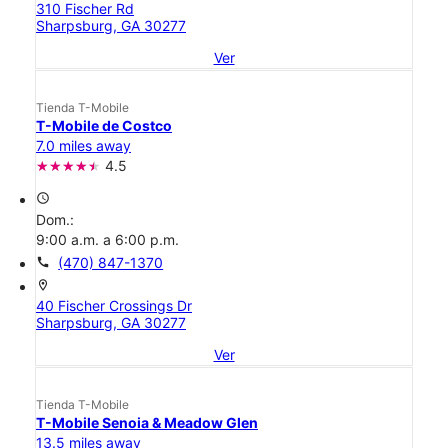
310 Fischer Rd
Sharpsburg, GA 30277
Ver
Tienda T-Mobile
T-Mobile de Costco
7.0 miles away
4.5
access_time
Dom.:
9:00 a.m. a 6:00 p.m.
call
(470) 847-1370
location_on
40 Fischer Crossings Dr
Sharpsburg, GA 30277
Ver
Tienda T-Mobile
T-Mobile Senoia & Meadow Glen
13.5 miles away