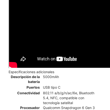
Especificaciones adicionales
Descripción de la
5000mAh
batería
Puertos
USB tipo C
Conectividad
802.11 a/b/g/n/ac/6e, Bluetooth
5.4, NFC, compatible con
tecnología satelital
Procesador
Qualcomm Snapdragon 6 Gen 3