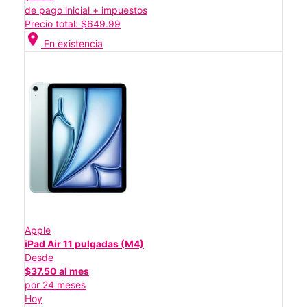
de pago inicial + impuestos
Precio total: $649.99
location_on
En existencia
Apple
iPad Air 11 pulgadas (M4)
Desde
$37.50 al mes
por 24 meses
Hoy