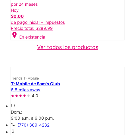
por 24 meses
Hoy
$0.00
de pago inicial + impuestos
Precio total: $289.99
location_on
En existencia
Ver todos los productos
Tienda T-Mobile
T-Mobile de Sam's Club
6.8 miles away
4.0
access_time
Dom.:
9:00 a.m. a 6:00 p.m.
call
(770) 309-4232
location_on