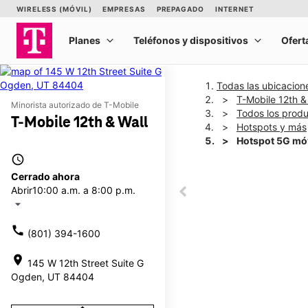
Todas las ubicacion
T-Mobile 12th &
Minorista autorizado de T-Mobile
Todos los prod
T-Mobile 12th & Wall
Hotspots y más
Hotspot 5G mó
access_time
Cerrado ahora
This carousel shows one la
Abrir
10:00 a.m. a 8:00 p.m.
This carousel contains a c
arrow_drop_down
call
(801) 394-1600
location_on
145 W 12th Street Suite G
Ogden, UT 84404