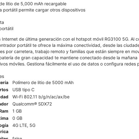
 de litio de 5,000 mAh recargable
a portátil permite cargar otros dispositivos
ta
ortátil
 Internet de última generación con el hotspot móvil RG3100 5G. Al c
ntrador portátil te ofrece la máxima conectividad, desde las ciuda
ajes por carretera, trabajo remoto y familias que están siempre en m
a batería de gran capacidad te mantiene conectado desde la mañana 
tivos móviles. Gestiona fácilmente el uso de datos o configura redes p
es
ería
Polímero de litio de 5000 mAh
rtos
USB tipo C
idad
Wi-Fi 802.11 b/g/n/ac/ax/be
ador
Qualcomm® SDX72
Ram
1 GB
xima
0 GB
ogía
4G LTE, 5G
rica
iles
false