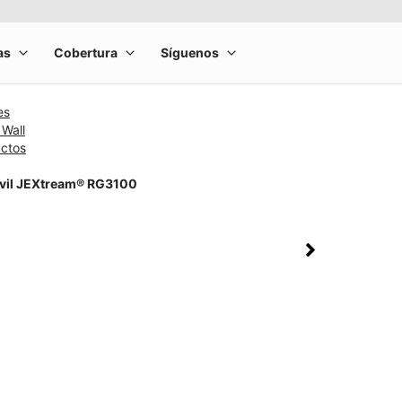
es
 Wall
uctos
vil JEXtream® RG3100
rge product image at a time. Use the Previous and Next buttons to m
olumn of small thumbnails. Selecting a thumbnail will change the main 