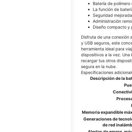
Batería de polímero
La función de baterí
Seguridad mejorada
Administración remo
Diseño compacto y p
Disfruta de una conexión a
y USB seguros, este conce
herramienta ideal para vi
dispositivos a la vez. Un
recargar tus otros disposi
segura en la nube.
Especificaciones adicional
Descripción de la bat
Pue
Conectiv
Proces
Memoria expandible má
Generaciones de tecnol
de red inalámb
Alertas de emerg. móv