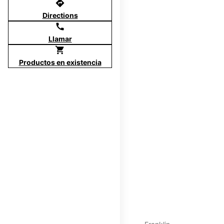
directions
Directions
call
Llamar
shopping_cart
Productos en existencia