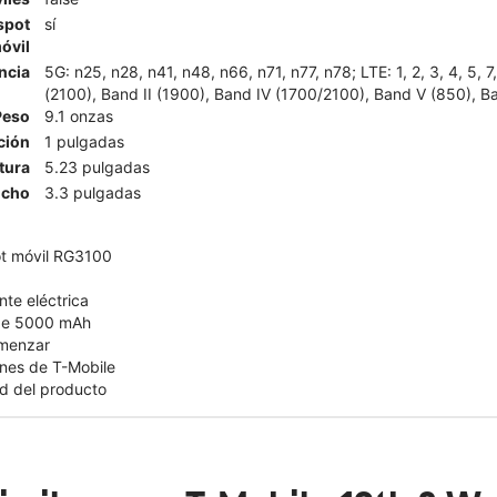
spot
sí
óvil
ncia
5G: n25, n28, n41, n48, n66, n71, n77, n78; LTE: 1, 2, 3, 4, 5, 
(2100), Band II (1900), Band IV (1700/2100), Band V (850), Ba
Peso
9.1 onzas
ción
1 pulgadas
tura
5.23 pulgadas
cho
3.3 pulgadas
ot móvil RG3100
nte eléctrica
 de 5000 mAh
omenzar
nes de T-Mobile
d del producto