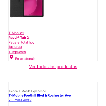
T-Mobile®
Revvl® Tab 2
Paga el total hoy
$169.99
+ impuesto
location_on
En existencia
Ver todos los productos
Tienda T-Mobile Experience
T-Mobile Foothill Blvd & Rochester Ave
2.3 miles away