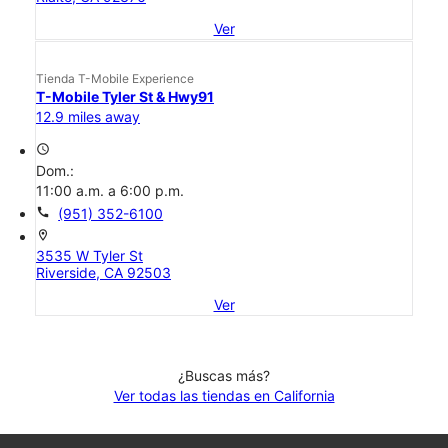
Ver
Tienda T-Mobile Experience
T-Mobile Tyler St & Hwy91
12.9 miles away
access_time
Dom.:
11:00 a.m. a 6:00 p.m.
call
(951) 352-6100
location_on
3535 W Tyler St
Riverside, CA 92503
Ver
¿Buscas más?
Ver todas las tiendas en California