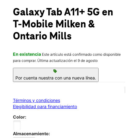
Sáb.:
10:00 a.m. a 8:00 p.m.
location_on
Galaxy Tab A11+ 5G
en
4323 East Mills Circle Ste 100 Ontario, CA 91764
T-Mobile
Milken &
Ontario Mills
En existencia
Este artículo está confirmado como disponible
para comprar. Última actualización el 9 de agosto
sell
Por cuenta nuestra con una nueva línea.
Términos y condiciones
Elegibilidad para financiamiento
Color:
Almacenamiento: