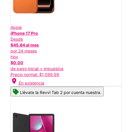
Apple
iPhone 17 Pro
Desde
$45.84 al mes
por 24 meses
Hoy
$0.00
de pago inicial + impuestos
Precio normal: $1,099.99
location_on
En existencia
Llévate la Revvl Tab 2 por cuenta nuestra.