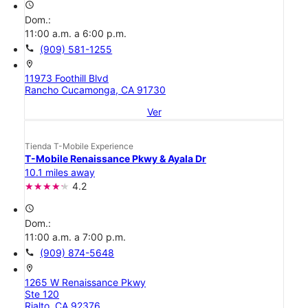
access_time
Dom.:
11:00 a.m. a 6:00 p.m.
call
(909) 581-1255
location_on
11973 Foothill Blvd
Rancho Cucamonga, CA 91730
Ver
Tienda T-Mobile Experience
T-Mobile Renaissance Pkwy & Ayala Dr
10.1 miles away
4.2
access_time
Dom.:
11:00 a.m. a 7:00 p.m.
call
(909) 874-5648
location_on
1265 W Renaissance Pkwy
Ste 120
Rialto, CA 92376