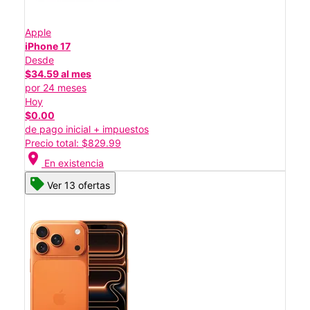
Apple
iPhone 17
Desde
$34.59 al mes
por 24 meses
Hoy
$0.00
de pago inicial + impuestos
Precio total: $829.99
location_on
En existencia
Ver 13 ofertas