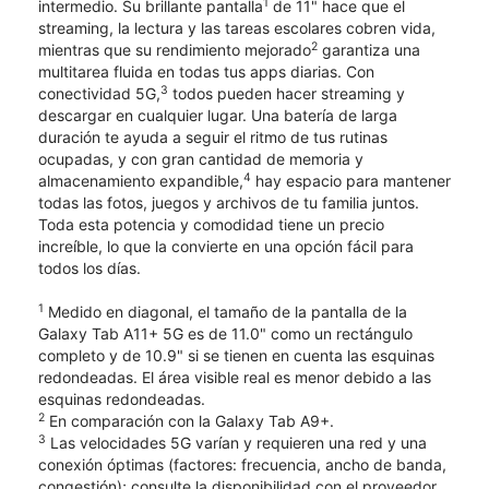
1
intermedio. Su brillante pantalla
de 11" hace que el
streaming, la lectura y las tareas escolares cobren vida,
2
mientras que su rendimiento mejorado
garantiza una
multitarea fluida en todas tus apps diarias. Con
3
conectividad 5G,
todos pueden hacer streaming y
descargar en cualquier lugar. Una batería de larga
duración te ayuda a seguir el ritmo de tus rutinas
ocupadas, y con gran cantidad de memoria y
4
almacenamiento expandible,
hay espacio para mantener
todas las fotos, juegos y archivos de tu familia juntos.
Toda esta potencia y comodidad tiene un precio
increíble, lo que la convierte en una opción fácil para
todos los días.
1
Medido en diagonal, el tamaño de la pantalla de la
Galaxy Tab A11+ 5G es de 11.0" como un rectángulo
completo y de 10.9" si se tienen en cuenta las esquinas
redondeadas. El área visible real es menor debido a las
esquinas redondeadas.
2
En comparación con la Galaxy Tab A9+.
3
Las velocidades 5G varían y requieren una red y una
conexión óptimas (factores: frecuencia, ancho de banda,
congestión); consulte la disponibilidad con el proveedor.