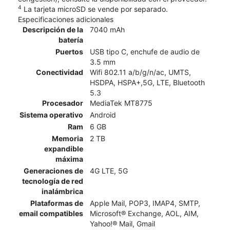
4
La tarjeta microSD se vende por separado.
Especificaciones adicionales
Descripción de la
7040 mAh
batería
Puertos
USB tipo C, enchufe de audio de
3.5 mm
Conectividad
Wifi 802.11 a/b/g/n/ac, UMTS,
HSDPA, HSPA+,5G, LTE, Bluetooth
5.3
Procesador
MediaTek MT8775
Sistema operativo
Android
Ram
6 GB
Memoria
2 TB
expandible
máxima
Generaciones de
4G LTE, 5G
tecnología de red
inalámbrica
Plataformas de
Apple Mail, POP3, IMAP4, SMTP,
email compatibles
Microsoft® Exchange, AOL, AIM,
Yahoo!® Mail, Gmail