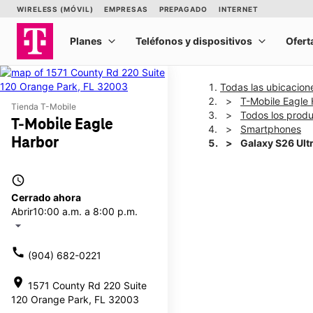
Todas las ubicacion
T-Mobile Eagle
Tienda T-Mobile
Todos los prod
T-Mobile Eagle
Smartphones
Harbor
Galaxy S26 Ult
access_time
This carousel shows one la
Cerrado ahora
Abrir
10:00 a.m. a 8:00 p.m.
arrow_drop_down
call
(904) 682-0221
location_on
1571 County Rd 220 Suite
120 Orange Park, FL 32003