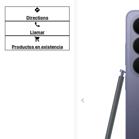
directions
Directions
call
Llamar
shopping_cart
Productos en existencia