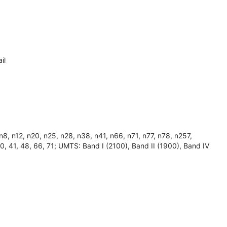
il
 n12, n20, n25, n28, n38, n41, n66, n71, n77, n78, n257,
, 40, 41, 48, 66, 71; UMTS: Band I (2100), Band II (1900), Band IV