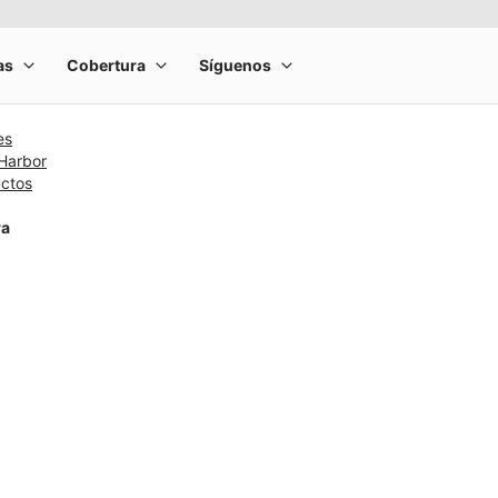
es
 Harbor
uctos
ra
rge product image at a time. Use the Previous and Next buttons to m