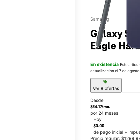
Samsung
Galaxy S26
Eagle Har
En existencia
Este artícu
actualización el 7 de agosto
sell
Ver 8 ofertas
Desde
$54.17/mo.
por 24 meses
Hoy
This carousel contains a c
$0.00
de pago inicial + impu
Precio regular: $1299.