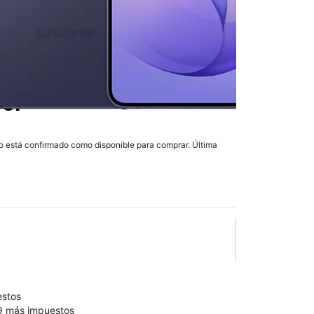
 Ultra
en T-Mobile
bor
lo está confirmado como disponible para comprar. Última
olumn of small thumbnails. Selecting a thumbnail will change the main 
estos
99 más impuestos