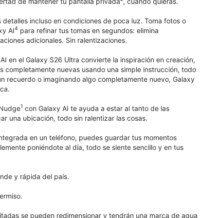
bertad de mantener tu pantalla privada
, cuando quieras.
 detalles incluso en condiciones de poca luz. Toma fotos o
4
xy AI
para refinar tus tomas en segundos: elimina
aciones adicionales. Sin ralentizaciones.
I en el Galaxy S26 Ultra convierte la inspiración en creación,
enes completamente nuevas usando una simple instrucción, todo
 un recuerdo o imaginando algo completamente nuevo, Galaxy
ica.
1
w Nudge
con Galaxy AI te ayuda a estar al tanto de las
 una ubicación, todo sin ralentizar las cosas.
integrada en un teléfono, puedes guardar tus momentos
emente poniéndote al día, todo se siente sencillo y en tus
nde y rápida del país.
ermiso.
ditadas se pueden redimensionar y tendrán una marca de agua