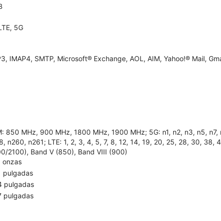
B
LTE, 5G
3, IMAP4, SMTP, Microsoft® Exchange, AOL, AIM, Yahoo!® Mail, Gma
: 850 MHz, 900 MHz, 1800 MHz, 1900 MHz; 5G: n1, n2, n3, n5, n7, n8,
, n260, n261; LTE: 1, 2, 3, 4, 5, 7, 8, 12, 14, 19, 20, 25, 28, 30, 38
00/2100), Band V (850), Band VIII (900)
5 onzas
1 pulgadas
4 pulgadas
7 pulgadas