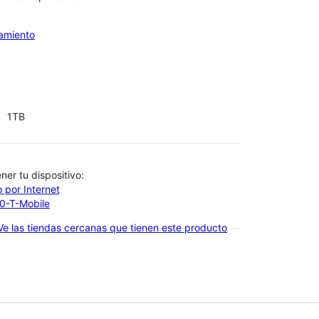
iamiento
1TB
btener tu dispositivo:
 por Internet
00-T-Mobile
Ve las tiendas cercanas que tienen este producto