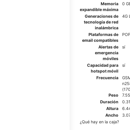
Memoria
0 G
expandible máxima
Generaciones de
4G 
tecnología de red
inalámbrica
Plataformas de
POP
email compatibles
Alertas de
sí
emergencia
móviles
Capacidad para
sí
hotspot móvil
Frecuencia
GSM
n258
(17
Peso
7.5
Duración
0.3
Altura
6.4
Ancho
3.0
¿Qué hay en la caja?