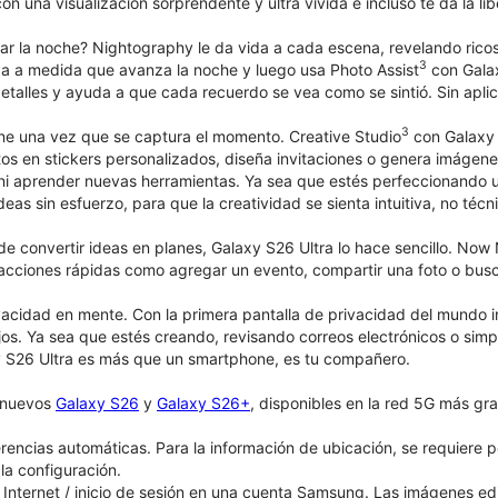
n una visualización sorprendente y ultra vívida e incluso te da la li
ar la noche? Nightography le da vida a cada escena, revelando ricos
3
a a medida que avanza la noche y luego usa Photo Assist
con Gala
detalles y ayuda a que cada recuerdo se vea como se sintió. Sin aplic
3
ene una vez que se captura el momento. Creative Studio
con Galaxy A
fotos en stickers personalizados, diseña invitaciones o genera imág
 ni aprender nuevas herramientas. Ya sea que estés perfeccionando
deas sin esfuerzo, para que la creatividad se sienta intuitiva, no técn
e convertir ideas en planes, Galaxy S26 Ultra lo hace sencillo. No
acciones rápidas como agregar un evento, compartir una foto o buscar
acidad en mente. Con la primera pantalla de privacidad del mundo 
jos. Ya sea que estés creando, revisando correos electrónicos o simpl
 S26 Ultra es más que un smartphone, es tu compañero.
s nuevos
Galaxy S26
y
Galaxy S26+
, disponibles en la red 5G más gra
rencias automáticas. Para la información de ubicación, se requiere p
la configuración.
Internet / inicio de sesión en una cuenta Samsung. Las imágenes e