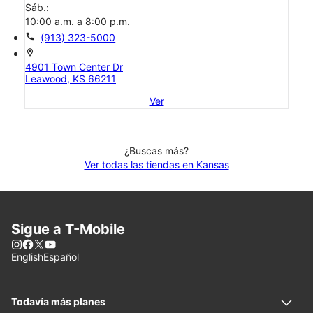
Sáb.:
10:00 a.m. a 8:00 p.m.
call
(913) 323-5000
location_on
4901 Town Center Dr
Leawood, KS 66211
Ver
¿Buscas más?
Ver todas las tiendas en Kansas