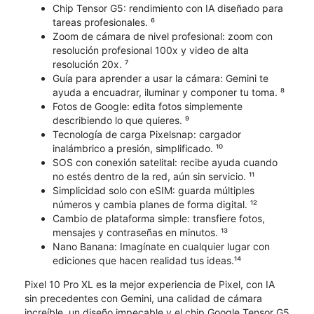
Chip Tensor G5: rendimiento con IA diseñado para
tareas profesionales. ⁶
Zoom de cámara de nivel profesional: zoom con
resolución profesional 100x y video de alta
resolución 20x. ⁷
Guía para aprender a usar la cámara: Gemini te
ayuda a encuadrar, iluminar y componer tu toma. ⁸
Fotos de Google: edita fotos simplemente
describiendo lo que quieres. ⁹
Tecnología de carga Pixelsnap: cargador
inalámbrico a presión, simplificado. ¹⁰
SOS con conexión satelital: recibe ayuda cuando
no estés dentro de la red, aún sin servicio. ¹¹
Simplicidad solo con eSIM: guarda múltiples
números y cambia planes de forma digital. ¹²
Cambio de plataforma simple: transfiere fotos,
mensajes y contraseñas en minutos. ¹³
Nano Banana: Imagínate en cualquier lugar con
ediciones que hacen realidad tus ideas.¹⁴
Pixel 10 Pro XL es la mejor experiencia de Pixel, con IA
sin precedentes con Gemini, una calidad de cámara
increíble, un diseño impecable y el chip Google Tensor G5