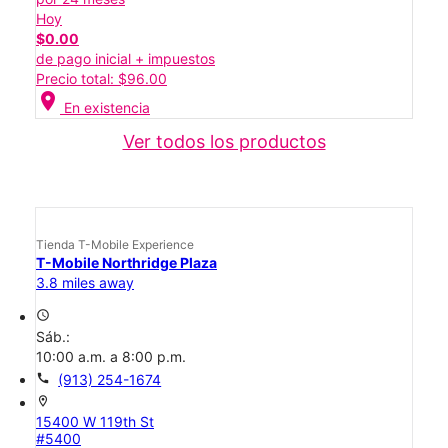
Hoy
$0.00
de pago inicial + impuestos
Precio total: $96.00
location_on
En existencia
Ver todos los productos
Tienda T-Mobile Experience
T-Mobile Northridge Plaza
3.8 miles away
access_time
Sáb.:
10:00 a.m. a 8:00 p.m.
call
(913) 254-1674
location_on
15400 W 119th St
#5400