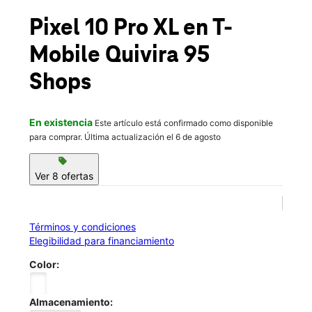
Vie.:
10:00 a.m. a 8:00 p.m.
location_on
Pixel 10 Pro XL
en T-
11788 W 95th St Overland Park, KS 66214
Mobile
Quivira 95
Shops
En existencia
Este artículo está confirmado como disponible
para comprar. Última actualización el 6 de agosto
sell
Ver 8 ofertas
Términos y condiciones
Elegibilidad para financiamiento
Color:
Almacenamiento: