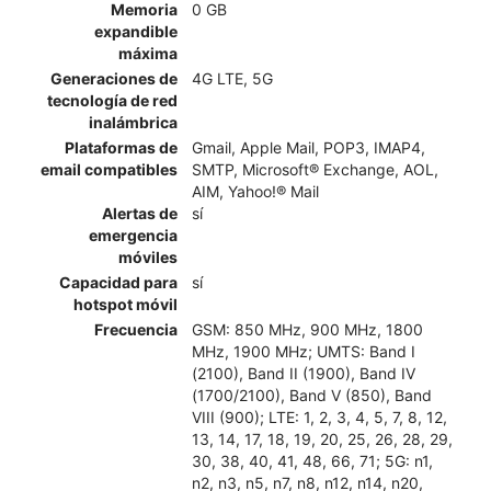
Memoria
0 GB
expandible
máxima
Generaciones de
4G LTE, 5G
tecnología de red
inalámbrica
Plataformas de
Gmail, Apple Mail, POP3, IMAP4,
email compatibles
SMTP, Microsoft® Exchange, AOL,
AIM, Yahoo!® Mail
Alertas de
sí
emergencia
móviles
Capacidad para
sí
hotspot móvil
Frecuencia
GSM: 850 MHz, 900 MHz, 1800
MHz, 1900 MHz; UMTS: Band I
(2100), Band II (1900), Band IV
(1700/2100), Band V (850), Band
VIII (900); LTE: 1, 2, 3, 4, 5, 7, 8, 12,
13, 14, 17, 18, 19, 20, 25, 26, 28, 29,
30, 38, 40, 41, 48, 66, 71; 5G: n1,
n2, n3, n5, n7, n8, n12, n14, n20,