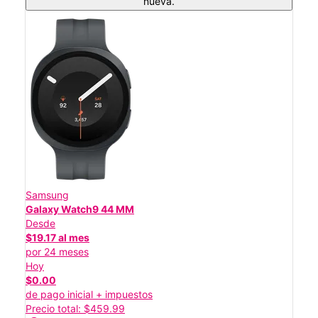
nueva.
Samsung
Galaxy Watch9 44 MM
Desde
$19.17 al mes
por 24 meses
Hoy
$0.00
de pago inicial + impuestos
Precio total: $459.99