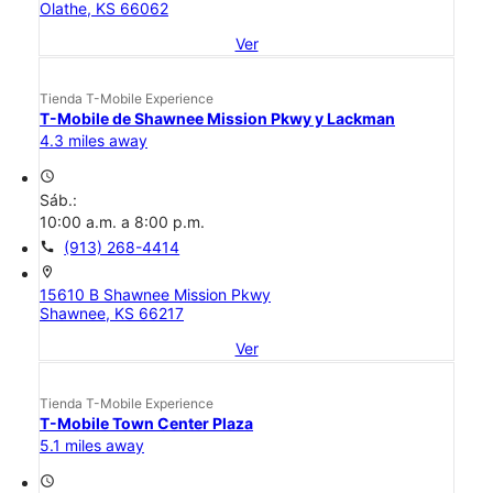
Olathe, KS 66062
Ver
Tienda T-Mobile Experience
T-Mobile de Shawnee Mission Pkwy y Lackman
4.3 miles away
access_time
Sáb.:
10:00 a.m. a 8:00 p.m.
call
(913) 268-4414
location_on
15610 B Shawnee Mission Pkwy
Shawnee, KS 66217
Ver
Tienda T-Mobile Experience
T-Mobile Town Center Plaza
5.1 miles away
access_time