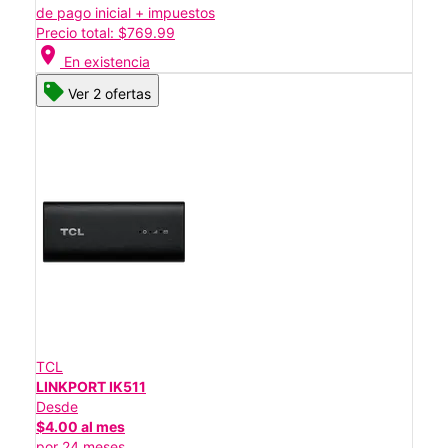
de pago inicial + impuestos
Precio total: $769.99
location_on
En existencia
Ver 2 ofertas
TCL
LINKPORT IK511
Desde
$4.00 al mes
por 24 meses