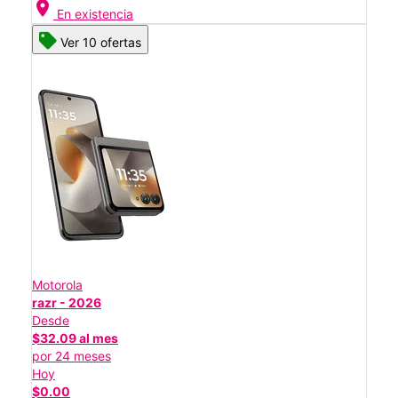
location_on
En existencia
Ver 10 ofertas
Motorola
razr - 2026
Desde
$32.09 al mes
por 24 meses
Hoy
$0.00