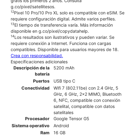
gratis los primeros 2 años. Consulta
g.co/pixel/satellitesos.
12
Pixel 10 Pro/10 Pro XL solo es compatible con eSIM. Se
requiere configuración digital. Admite varios perfiles.
13
El tiempo de transferencia varía. Más información
disponible en g.co/pixel/copydatahelp.
14
Los resultados son ilustrativos y pueden variar. Se
requiere conexión a Internet. Funciona con cargas
compatibles. Disponible para usuarios mayores de 18.
Crea con responsabilidad.
Especificaciones adicionales
Descripción de la
5200 mAh
batería
Puertos
USB tipo C
Conectividad
Wifi 7 (802.11be) con 2.4 GHz, 5
GHz, 6 GHz, 2x2 MIMO, Bluetooth
6, NFC, compatible con conexión
satelital, compatible con datos
satelitales
Procesador
Google Tensor G5
Sistema operativo
Android
Ram
16 GB