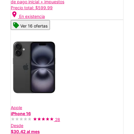
de pago inicial + impuestos
Precio total: $599.99
location_on
En existencia
Ver 16 ofertas
Apple
iPhone 16
28
Desde
$30.42 al mes