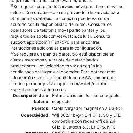
requisitos en apple.com/es/watch/cellular.
11
Se requiere un plan de servicio móvil para tener servicio
celular. Comuníquese con su proveedor de servicio para
obtener más detalles. La conexión puede variar de
acuerdo con la disponibilidad de la red. Consulta los
operadores de telefonía móvil participantes y los
requisitos en apple.com/es/watch/cellular. Consulta
support.apple.com/HT207578 para encontrar
instrucciones adicionales para la configuración.
12
Se requiere un plan de datos. 5G está disponible en
ciertos mercados y a través de determinados
proveedores. Las velocidades varían según las
condiciones del lugar y el operador. Para obtener más
información sobre la disponibilidad de 5G, comunícate
con tu operador y visita apple.com/watch/cellular.
Especificaciones adicionales
Descripción de la
Batería de iones de litio recargable
batería
integrada
Puertos
Cable cargador magnético a USB-C
Conectividad
Wifi 802.11b/g/n 2.4 GHz, 5G y LTE,
compatible con redes wifi de 2.4
GHz, Bluetooth 5.3, L1 GPS, NFC
Procesador
Chip S10 con procesador de doble