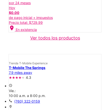
por 24 meses
Hoy
$0.00
de pago inicial + impuestos
Precio total: $729.99
location_on
En existencia
Ver todos los productos
Tienda T-Mobile Experience
T-Mobile The Springs
7.9 miles away
4.3
access_time
Vie.:
10:00 a.m. a 8:00 p.m.
call
(760) 322-0159
location_on