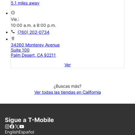
5.1 miles away
access_time
Vie.:
10:00 a.m. a 8:00 p.m.
call
(760) 202-0734
location_on
34260 Monterey Avenue
Suite 100
Palm Desert, CA 92211
Ver
¿Buscas más?
Ver todas las tiendas en California