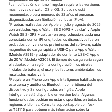
6
La notificación de ritmo irregular requiere las versiones
más nuevas de watchOS e iOS. Su uso no está
recomendado para menores de 22 años ni personas
diagnosticadas con fibrilación auricular (FibA).
7
Pruebas realizadas por Apple en julio y agosto de 2025
con unidades Apple Watch SE 3 (GPS + celular) y Apple
Watch SE 2 (GPS + celular) en preproducción, cada una
conectada con un iPhone; todos los dispositivos fueron
probados con versiones preliminares del software, cable
magnético de carga rápida a USB-C para Apple Watch
(Modelo A2515) y adaptador de corriente USB-C Apple
de 20 W (Modelo A2305). El tiempo de carga varía según
el adaptador, la región, la configuración, los niveles
iniciales de batería, el uso y los factores ambientales; los
resultados reales varían.
8
Requiere un iPhone con Apple Intelligence habilitado que
esté cerca y audífonos Bluetooth, con el idioma del
dispositivo y Siri configurados en inglés. Apple
Intelligence está disponible en versión beta. Algunas
funcionalidades podrían no estar disponibles en todas las
regiones o idiomas. Consulta support.apple.com/es-
us/121115 para obtener más información sobre la