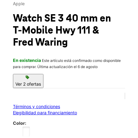
Mié.:
10:00 a.m. a 8:00 p.m.
Apple
Jue.:
10:00 a.m. a 8:00 p.m.
location_on
Watch SE 3 40 mm
en
72310 Highway 111 Ste 102 Palm Desert, CA 92260
T-Mobile
Hwy 111 &
Fred Waring
En existencia
Este artículo está confirmado como disponible
para comprar. Última actualización el 6 de agosto
sell
Ver 2 ofertas
Términos y condiciones
Elegibilidad para financiamiento
Color: