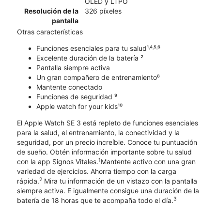
OLED y LTPO
Resolución de la
326 píxeles
pantalla
Otras características
Funciones esenciales para tu salud¹˒⁴˒⁵˒⁶
Excelente duración de la batería ²
Pantalla siempre activa
Un gran compañero de entrenamiento⁸
Mantente conectado
Funciones de seguridad ⁹
Apple watch for your kids¹⁰
El Apple Watch SE 3 está repleto de funciones esenciales
para la salud, el entrenamiento, la conectividad y la
seguridad, por un precio increíble. Conoce tu puntuación
de sueño. Obtén información importante sobre tu salud
1
con la app Signos Vitales.
Mantente activo con una gran
variedad de ejercicios. Ahorra tiempo con la carga
2
rápida.
Mira tu información de un vistazo con la pantalla
siempre activa. E igualmente consigue una duración de la
3
batería de 18 horas que te acompaña todo el día.