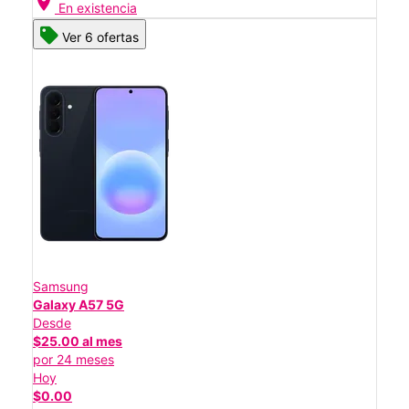
location_on
En existencia
Ver 6 ofertas
Samsung
Galaxy A57 5G
Desde
$25.00 al mes
por 24 meses
Hoy
$0.00