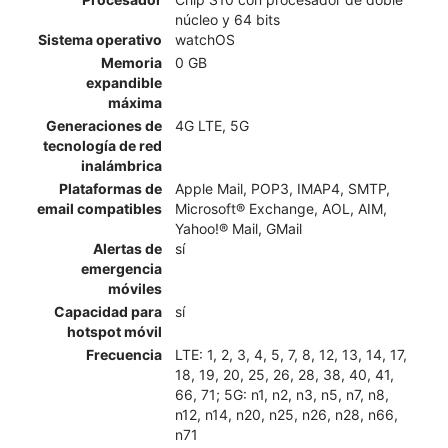
núcleo y 64 bits
Sistema operativo
watchOS
Memoria
0 GB
expandible
máxima
Generaciones de
4G LTE, 5G
tecnología de red
inalámbrica
Plataformas de
Apple Mail, POP3, IMAP4, SMTP,
email compatibles
Microsoft® Exchange, AOL, AIM,
Yahoo!® Mail, GMail
Alertas de
sí
emergencia
móviles
Capacidad para
sí
hotspot móvil
Frecuencia
LTE: 1, 2, 3, 4, 5, 7, 8, 12, 13, 14, 17,
18, 19, 20, 25, 26, 28, 38, 40, 41,
66, 71; 5G: n1, n2, n3, n5, n7, n8,
n12, n14, n20, n25, n26, n28, n66,
n71