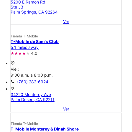
5200 E Ramon Rd
Ste J3
Palm Springs, CA 92264
Ver
Tienda T-Mobile
T-Mobile de Sam's Club
5.1 miles away
4.0
access_time
Vie.:
9:00 a.m. a 8:00 p.m.
call
(760) 282-6924
location_on
34220 Monterey Ave
Palm Desert, CA 92211
Ver
Tienda T-Mobile
T-Mobile Monterey & Dinah Shore