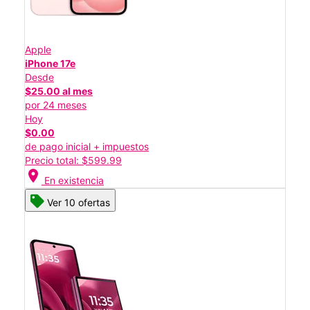
Apple
iPhone 17e
Desde
$25.00 al mes
por 24 meses
Hoy
$0.00
de pago inicial + impuestos
Precio total: $599.99
location_on
En existencia
Ver 10 ofertas