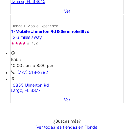
Tampa, FL 33615
Ver
Tienda T-Mobile Experience
T-Mobile Ulmerton Rd & Seminole Blvd
12.6 miles away
4.2
access_time
Sáb.:
10:00 a.m. a 8:00 p.m.
call
(727) 518-2792
location_on
10355 Ulmerton Rd
Largo, FL 33771
Ver
¿Buscas más?
Ver todas las tiendas en Florida