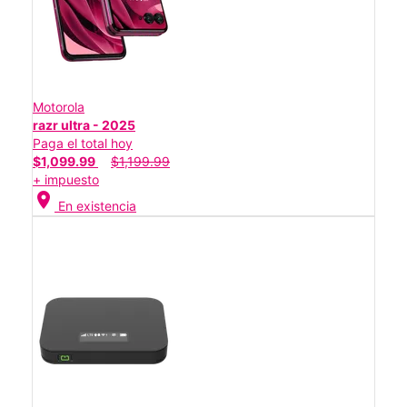
Motorola
razr ultra - 2025
Paga el total hoy
$1,099.99
$1,199.99
+ impuesto
location_on
En existencia