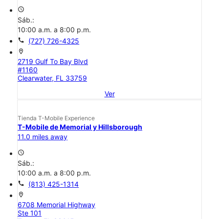
access_time
Sáb.:
10:00 a.m. a 8:00 p.m.
call
(727) 726-4325
location_on
2719 Gulf To Bay Blvd
#1160
Clearwater, FL 33759
Ver
Tienda T-Mobile Experience
T-Mobile de Memorial y Hillsborough
11.0 miles away
access_time
Sáb.:
10:00 a.m. a 8:00 p.m.
call
(813) 425-1314
location_on
6708 Memorial Highway
Ste 101