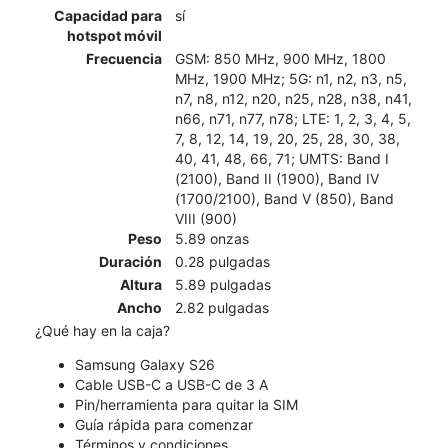
Capacidad para
sí
hotspot móvil
Frecuencia
GSM: 850 MHz, 900 MHz, 1800
MHz, 1900 MHz; 5G: n1, n2, n3, n5,
n7, n8, n12, n20, n25, n28, n38, n41,
n66, n71, n77, n78; LTE: 1, 2, 3, 4, 5,
7, 8, 12, 14, 19, 20, 25, 28, 30, 38,
40, 41, 48, 66, 71; UMTS: Band I
(2100), Band II (1900), Band IV
(1700/2100), Band V (850), Band
VIII (900)
Peso
5.89 onzas
Duración
0.28 pulgadas
Altura
5.89 pulgadas
Ancho
2.82 pulgadas
¿Qué hay en la caja?
Samsung Galaxy S26
Cable USB-C a USB-C de 3 A
Pin/herramienta para quitar la SIM
Guía rápida para comenzar
Términos y condiciones