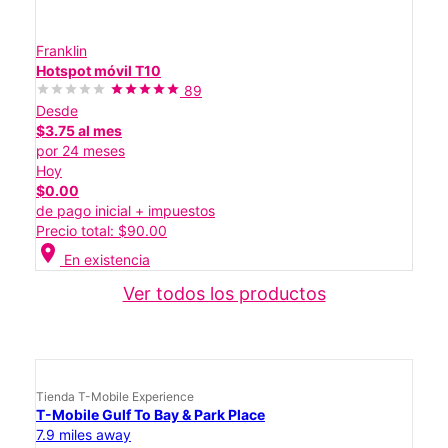
Franklin
Hotspot móvil T10
89
Desde
$3.75 al mes
por 24 meses
Hoy
$0.00
de pago inicial + impuestos
Precio total: $90.00
location_on
En existencia
Ver todos los productos
Tienda T-Mobile Experience
T-Mobile Gulf To Bay & Park Place
7.9 miles away