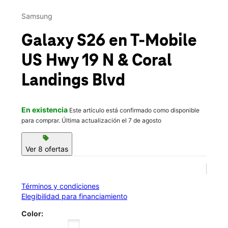
Jue.:
10:00 a.m. a 8:00 p.m.
This carousel contains a column of small thumbnails. Selecting 
Vie.:
10:00 a.m. a 8:00 p.m.
Samsung
location_on
33100 US Highway 19 N Palm Harbor, FL 34684
Galaxy S26
en T-Mobile
US Hwy 19 N & Coral
Landings Blvd
En existencia
Este artículo está confirmado como disponible
para comprar. Última actualización el 7 de agosto
sell
Ver 8 ofertas
Términos y condiciones
Elegibilidad para financiamiento
Color: