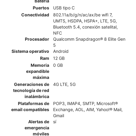
batería
Puertos
USB tipo C
Conectividad
802.11a/b/g/n/ac/ax/be wifi 7,
UMTS, HSDPA, HSPA+, LTE, 5G,
Bluetooth 5.4, conexión satelital,
NFC
Procesador
Qualcomm Snapdragon® 8 Elite Gen
5
Sistema operativo
Android
Ram
12 GB
Memoria
0 GB
expandible
máxima
Generaciones de
4G LTE, 5G
tecnología de red
inalámbrica
Plataformas de
POP3, IMAP4, SMTP, Microsoft®
email compatibles
Exchange, AOL, AIM, Yahoo!® Mail,
Gmail
Alertas de
sí
emergencia
móviles