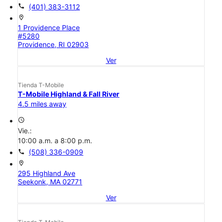
call
(401) 383-3112
location_on
1 Providence Place
#5280
Providence, RI 02903
Ver
Tienda T-Mobile
T-Mobile Highland & Fall River
4.5 miles away
access_time
Vie.:
10:00 a.m. a 8:00 p.m.
call
(508) 336-0909
location_on
295 Highland Ave
Seekonk, MA 02771
Ver