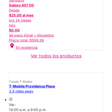
Samsung
Galaxy A57 5G
Desde
$25.00 al mes
por 24 meses
Hoy
$0.00
de pago inicial + impuestos
Precio total: $599.99
location_on
En existencia
Ver todos los productos
Tienda T-Mobile
T-Mobile Providence Place
3.9 miles away
access_time
Vie.:
10:00 a.m. a 9:00 p.m.