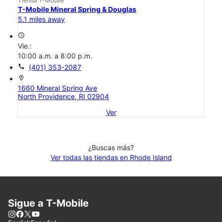
Tienda T-Mobile
T-Mobile Mineral Spring & Douglas
5.1 miles away
access_time
Vie.:
10:00 a.m. a 8:00 p.m.
call
(401) 353-2087
location_on
1660 Mineral Spring Ave
North Providence, RI 02904
Ver
¿Buscas más?
Ver todas las tiendas en Rhode Island