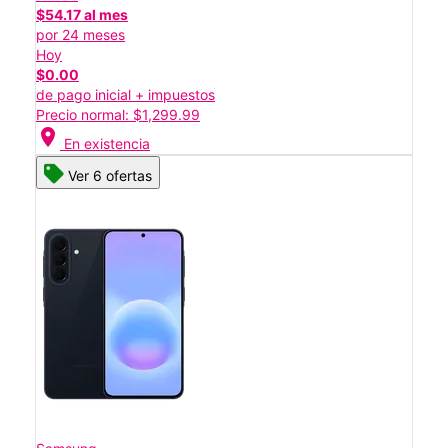
$54.17 al mes
por 24 meses
Hoy
$0.00
de pago inicial + impuestos
Precio normal: $1,299.99
location_on
En existencia
Ver 6 ofertas