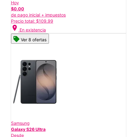
Hoy
$0.00
de pago inicial + impuestos
Precio total: $109.99
location_on
En existencia
Ver 8 ofertas
Samsung
Galaxy S26 Ultra
Desde