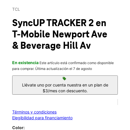
Mié.:
10:00 a.m. a 8:00 p.m.
This carousel contains a column of small thumbnails. Selecting 
Jue.:
10:00 a.m. a 8:00 p.m.
TCL
location_on
7a Newport Avenue Suite B-2 Pawtucket, RI 02861
SyncUP TRACKER 2
en
T-Mobile
Newport Ave
& Beverage Hill Av
En existencia
Este artículo está confirmado como disponible
para comprar. Última actualización el 7 de agosto
sell
Llévate uno por cuenta nuestra en un plan de
$3/mes con descuento.
Términos y condiciones
Elegibilidad para financiamiento
Color: