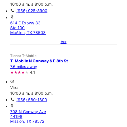
10:00 a.m. a 8:00 p.m.
call
(956) 928-3900
location_on
614 E Expwy 83
Ste 100
McAllen, TX 78503
Ver
Tienda T-Mobile
T-Mobile N Conway & E 8th St
7.6 miles away
4.1
access_time
Vie.:
10:00 a.m. a 8:00 p.m.
call
(956) 580-1600
location_on
708 N Conway Ave
44198
Mission, TX 78572