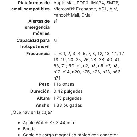
Plataformas de
Apple Mail, POP3, IMAP4, SMTP,
email compatibles
Microsoft® Exchange, AOL, AIM,
Yahoo!® Mail, GMail
Alertas de
sí
emergencia
móviles
Capacidad para
sí
hotspot móvil
Frecuencia
LTE: 1, 2, 3, 4, 5, 7, 8, 12, 13, 14, 17,
18, 19, 20, 25, 26, 28, 38, 40, 41,
66, 71; 5G: n1, n2, n3, n5, n7, n8,
n12, n14, n20, n25, n26, n28, n66,
n71
Peso
1.16 onzas
Duración
0.42 pulgadas
Altura
1.73 pulgadas
Ancho
1.33 pulgadas
¿Qué hay en la caja?
Apple Watch SE 3 44 mm
Banda
Cable de carga magnética rápida con conector