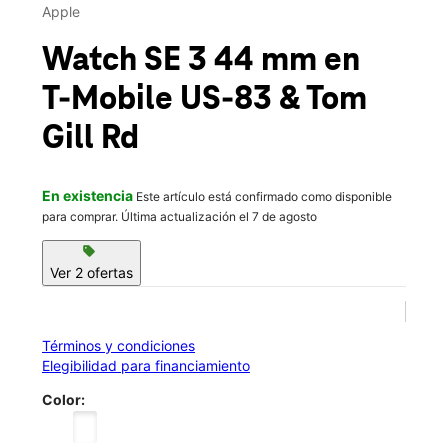
Mié.:
10:00 a.m. a 8:00 p.m.
Apple
Jue.:
10:00 a.m. a 8:00 p.m.
location_on
Watch SE 3 44 mm
en
1709 Expressway 83 Ste 2 Penitas, TX 78576
T-Mobile
US-83 & Tom
Gill Rd
En existencia
Este artículo está confirmado como disponible
para comprar. Última actualización el 7 de agosto
sell
Ver 2 ofertas
Términos y condiciones
Elegibilidad para financiamiento
Color: