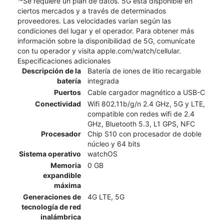
Se requiere un plan de datos. 5G está disponible en
ciertos mercados y a través de determinados
proveedores. Las velocidades varían según las
condiciones del lugar y el operador. Para obtener más
información sobre la disponibilidad de 5G, comunícate
con tu operador y visita apple.com/watch/cellular.
Especificaciones adicionales
Descripción de la
Batería de iones de litio recargable
batería
integrada
Puertos
Cable cargador magnético a USB-C
Conectividad
Wifi 802.11b/g/n 2.4 GHz, 5G y LTE,
compatible con redes wifi de 2.4
GHz, Bluetooth 5.3, L1 GPS, NFC
Procesador
Chip S10 con procesador de doble
núcleo y 64 bits
Sistema operativo
watchOS
Memoria
0 GB
expandible
máxima
Generaciones de
4G LTE, 5G
tecnología de red
inalámbrica