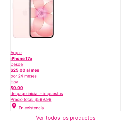
Apple
iPhone 17e
Desde
$25.00 al mes
por 24 meses
Hoy
$0.00
de pago inicial + impuestos
Precio total: $599.99
location_on
En existencia
Ver todos los productos