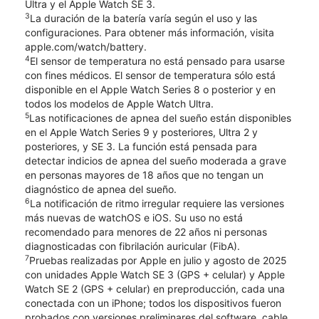
Ultra y el Apple Watch SE 3.
3
La duración de la batería varía según el uso y las
configuraciones. Para obtener más información, visita
apple.com/watch/battery.
4
El sensor de temperatura no está pensado para usarse
con fines médicos. El sensor de temperatura sólo está
disponible en el Apple Watch Series 8 o posterior y en
todos los modelos de Apple Watch Ultra.
5
Las notificaciones de apnea del sueño están disponibles
en el Apple Watch Series 9 y posteriores, Ultra 2 y
posteriores, y SE 3. La función está pensada para
detectar indicios de apnea del sueño moderada a grave
en personas mayores de 18 años que no tengan un
diagnóstico de apnea del sueño.
6
La notificación de ritmo irregular requiere las versiones
más nuevas de watchOS e iOS. Su uso no está
recomendado para menores de 22 años ni personas
diagnosticadas con fibrilación auricular (FibA).
7
Pruebas realizadas por Apple en julio y agosto de 2025
con unidades Apple Watch SE 3 (GPS + celular) y Apple
Watch SE 2 (GPS + celular) en preproducción, cada una
conectada con un iPhone; todos los dispositivos fueron
probados con versiones preliminares del software, cable