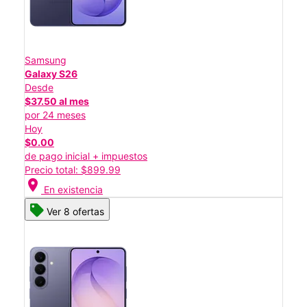
Samsung
Galaxy S26
Desde
$37.50 al mes
por 24 meses
Hoy
$0.00
de pago inicial + impuestos
Precio total: $899.99
location_on
En existencia
Ver 8 ofertas