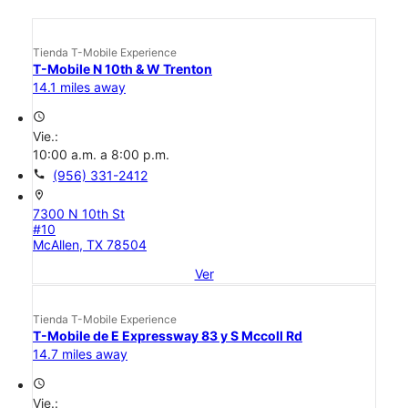
Tienda T-Mobile Experience
T-Mobile N 10th & W Trenton
14.1 miles away
access_time
Vie.:
10:00 a.m. a 8:00 p.m.
call
(956) 331-2412
location_on
7300 N 10th St
#10
McAllen, TX 78504
Ver
Tienda T-Mobile Experience
T-Mobile de E Expressway 83 y S Mccoll Rd
14.7 miles away
access_time
Vie.: