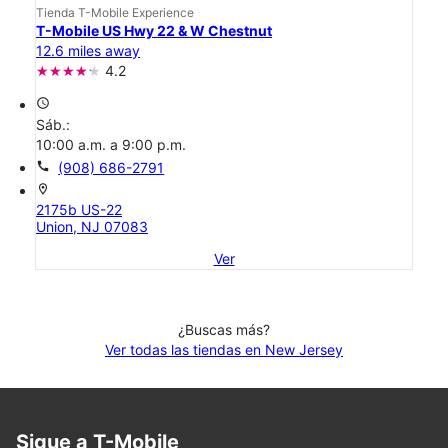
Tienda T-Mobile Experience
T-Mobile US Hwy 22 & W Chestnut
12.6 miles away
4.2
access_time
Sáb.:
10:00 a.m. a 9:00 p.m.
call
(908) 686-2791
location_on
2175b US-22
Union, NJ 07083
Ver
¿Buscas más?
Ver todas las tiendas en New Jersey