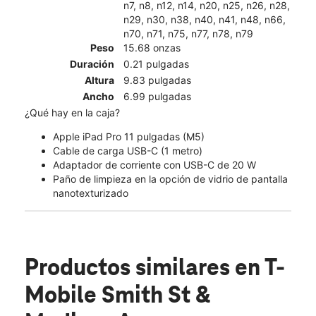
n7, n8, n12, n14, n20, n25, n26, n28,
n29, n30, n38, n40, n41, n48, n66,
n70, n71, n75, n77, n78, n79
Peso
15.68 onzas
Duración
0.21 pulgadas
Altura
9.83 pulgadas
Ancho
6.99 pulgadas
¿Qué hay en la caja?
Apple iPad Pro 11 pulgadas (M5)
Cable de carga USB-C (1 metro)
Adaptador de corriente con USB-C de 20 W
Paño de limpieza en la opción de vidrio de pantalla
nanotexturizado
Productos similares
en T-
Mobile Smith St &