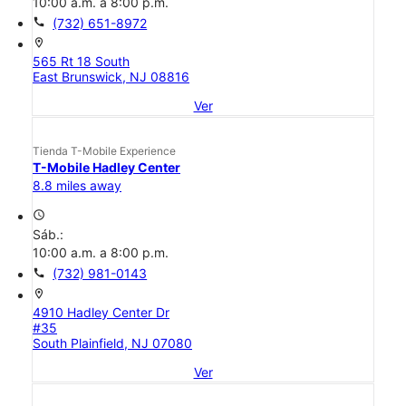
10:00 a.m. a 8:00 p.m.
call
(732) 651-8972
location_on
565 Rt 18 South
East Brunswick, NJ 08816
Ver
Tienda T-Mobile Experience
T-Mobile Hadley Center
8.8 miles away
access_time
Sáb.:
10:00 a.m. a 8:00 p.m.
call
(732) 981-0143
location_on
4910 Hadley Center Dr
#35
South Plainfield, NJ 07080
Ver