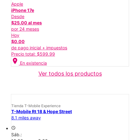
Apple
iPhone 17e
Desde
$25.00 al mes
por 24 meses
Hoy
$0.00
de pago inicial + impuestos
Precio total: $599.99
location_on
En existencia
Ver todos los productos
Tienda T-Mobile Experience
T-Mobile Rt 18 & Hope Street
8.1 miles away
access_time
Sáb.: