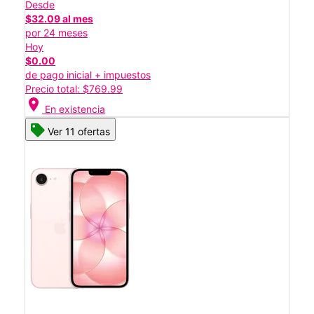
Desde
$32.09 al mes
por 24 meses
Hoy
$0.00
de pago inicial + impuestos
Precio total: $769.99
location_on
En existencia
Ver 11 ofertas