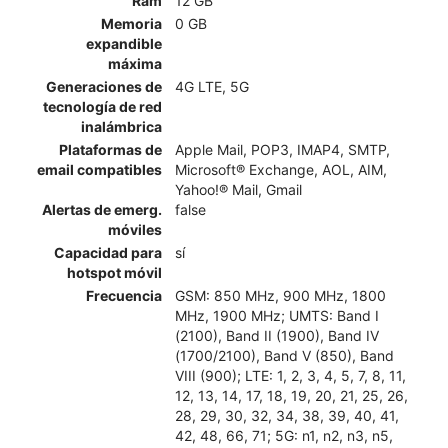
Ram
12 GB
Memoria
0 GB
expandible
máxima
Generaciones de
4G LTE, 5G
tecnología de red
inalámbrica
Plataformas de
Apple Mail, POP3, IMAP4, SMTP,
email compatibles
Microsoft® Exchange, AOL, AIM,
Yahoo!® Mail, Gmail
Alertas de emerg.
false
móviles
Capacidad para
sí
hotspot móvil
Frecuencia
GSM: 850 MHz, 900 MHz, 1800
MHz, 1900 MHz; UMTS: Band I
(2100), Band II (1900), Band IV
(1700/2100), Band V (850), Band
VIII (900); LTE: 1, 2, 3, 4, 5, 7, 8, 11,
12, 13, 14, 17, 18, 19, 20, 21, 25, 26,
28, 29, 30, 32, 34, 38, 39, 40, 41,
42, 48, 66, 71; 5G: n1, n2, n3, n5,