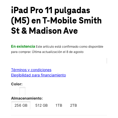
Vie.:
10:00 a.m. a 8:00 p.m.
location_on
iPad Pro 11 pulgadas
182b Smith St Perth Amboy, NJ 08861
(M5)
en T-Mobile
Smith
St & Madison Ave
En existencia
Este artículo está confirmado como disponible
para comprar. Última actualización el 8 de agosto
Términos y condiciones
Elegibilidad para financiamiento
Color:
Almacenamiento:
256 GB
512 GB
1TB
2TB