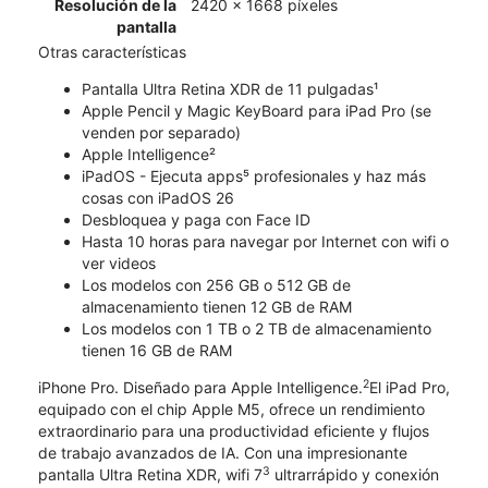
Resolución de la
2420 x 1668 píxeles
pantalla
Otras características
Pantalla Ultra Retina XDR de 11 pulgadas¹
Apple Pencil y Magic KeyBoard para iPad Pro (se
venden por separado)
Apple Intelligence²
iPadOS - Ejecuta apps⁵ profesionales y haz más
cosas con iPadOS 26
Desbloquea y paga con Face ID
Hasta 10 horas para navegar por Internet con wifi o
ver videos
Los modelos con 256 GB o 512 GB de
almacenamiento tienen 12 GB de RAM
Los modelos con 1 TB o 2 TB de almacenamiento
tienen 16 GB de RAM
2
iPhone Pro. Diseñado para Apple Intelligence.
El iPad Pro,
equipado con el chip Apple M5, ofrece un rendimiento
extraordinario para una productividad eficiente y flujos
de trabajo avanzados de IA. Con una impresionante
3
pantalla Ultra Retina XDR, wifi 7
ultrarrápido y conexión