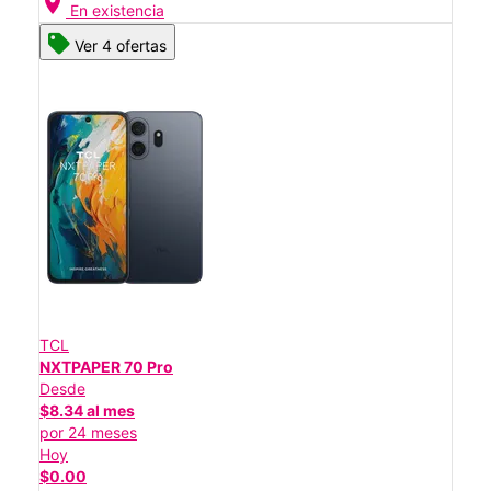
location_on
En existencia
Ver 4 ofertas
TCL
NXTPAPER 70 Pro
Desde
$8.34 al mes
por 24 meses
Hoy
$0.00