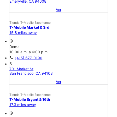
Emeryville, CA 94608
Ver
Tienda T-Mobile Experience
T-Mobile Market & 3rd
15.8 miles away
access_time
Dom.:
10:00 a.m. a 6:00 p.m.
call
(415) 677-0190
location_on
701 Market St
San Francisco, CA 94103
Ver
Tienda T-Mobile Experience
T-Mobile Bryant & 16th
17.3 miles away
access_time