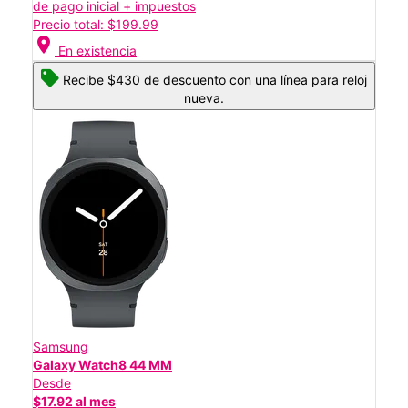
de pago inicial + impuestos
Precio total: $199.99
location_on
En existencia
Recibe $430 de descuento con una línea para reloj
nueva.
Samsung
Galaxy Watch8 44 MM
Desde
$17.92 al mes