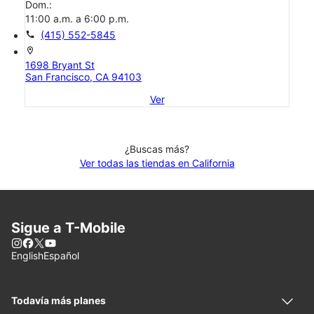
Dom.:
11:00 a.m. a 6:00 p.m.
call
(415) 552-5845
location_on
1698 Bryant St
San Francisco, CA 94103
Ver
¿Buscas más?
Ver todas las tiendas en California