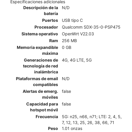
Especificaciones adicionales
Descripción de la
N/D
batería
Puertos
USB tipo C
Procesador
Qualcomm SDX-35-0-PSP475
Sistema operativo
OpenWrt V22.03
Ram
256 MB
Memoria expandible
0 GB
máxima
Generaciones de
4G, 4G LTE, 5G
tecnología de red
inalámbrica
Plataformas de email
N/D
compatibles
Alertas de emerg.
false
móviles
Capacidad para
false
hotspot móvil
Frecuencia
5G: n25, n66, n71; LTE: 2, 4, 5,
7, 12, 13, 25, 26, 38, 66, 71
Peso
1.01 onzas