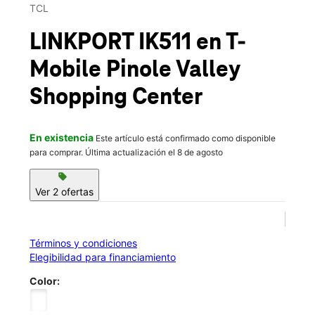
Sáb.:
10:00 a.m. a 8:00 p.m.
TCL
location_on
2708 Pinole Valley Rd Pinole, CA 94564
LINKPORT IK511
en T-
Mobile
Pinole Valley
Shopping Center
En existencia
Este artículo está confirmado como disponible
para comprar. Última actualización el 8 de agosto
sell
Ver 2 ofertas
Términos y condiciones
Elegibilidad para financiamiento
Color: