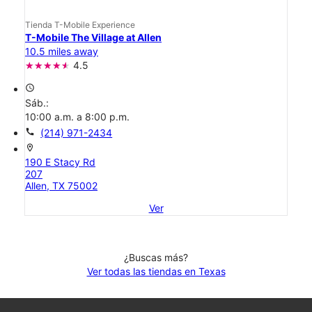
Tienda T-Mobile Experience
T-Mobile The Village at Allen
10.5 miles away
4.5
access_time
Sáb.:
10:00 a.m. a 8:00 p.m.
call
(214) 971-2434
location_on
190 E Stacy Rd
207
Allen, TX 75002
Ver
¿Buscas más?
Ver todas las tiendas en Texas