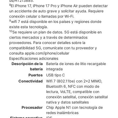
us/HT213885.
8
El iPhone 17, iPhone 17 Pro y iPhone Air pueden detectar
un accidente de auto grave y solicitar ayuda. Requiere
conexión celular o llamadas por Wi-Fi.
9
wifi 7 está disponible en los países y regiones donde
existe esta tecnología.
10
Se requiere un plan de datos. 5G está disponible en
ciertos mercados y a través de determinados
proveedores. Para conocer detalles sobre la
compatibilidad 5G, comunícate con tu proveedor y
consulta apple.com/iphone/cellular
Especificaciones adicionales
Descripción de la
Batería de iones de litio recargable
batería
integrada
Puertos
USB tipo C
Conectividad
Wifi 7 (802.11be) con 2x2 MIMO,
Bluetooth 6, NFC con modo de
lectura, VoLTE, compatible con
conexión satelital, conexión satelital
nativa y datos satelitales
Procesador
Chip Apple N1 con tecnología de
redes inalámbricas
Sistema operativo
iOS