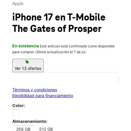
Jue.:
10:00 a.m. a 8:00 p.m.
Apple
Vie.:
10:00 a.m. a 8:00 p.m.
location_on
iPhone 17
en T-Mobile
880 S Preston Rd Ste 40 Prosper, TX 75078
The Gates of Prosper
En existencia
Este artículo está confirmado como disponible
para comprar. Última actualización el 7 de jul.
sell
Ver 13 ofertas
Términos y condiciones
Elegibilidad para financiamiento
Color:
Almacenamiento:
256 GB
512 GB