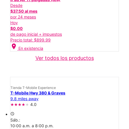
Desde
$37.50 al mes
por 24 meses
Hoy
$0.00
de pago inicial + impuestos
Precio total: $899.99
location_on
En existencia
Ver todos los productos
Tienda T-Mobile Experience
T-Mobile Hwy 380 & Graves
9.8 miles away
4.0
access_time
Sáb.:
10:00 a.m. a 8:00 p.m.