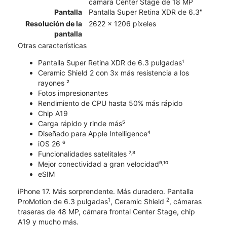
cámara Center Stage de 18 MP
Pantalla
Pantalla Super Retina XDR de 6.3"
Resolución de la
2622 x 1206 píxeles
pantalla
Otras características
Pantalla Super Retina XDR de 6.3 pulgadas¹
Ceramic Shield 2 con 3x más resistencia a los
rayones ²
Fotos impresionantes
Rendimiento de CPU hasta 50% más rápido
Chip A19
Carga rápido y rinde más⁵
Diseñado para Apple Intelligence⁴
iOS 26 ⁶
Funcionalidades satelitales ⁷˒⁸
Mejor conectividad a gran velocidad⁹˒¹⁰
eSIM
iPhone 17. Más sorprendente. Más duradero. Pantalla
1
2
ProMotion de 6.3 pulgadas
, Ceramic Shield
, cámaras
traseras de 48 MP, cámara frontal Center Stage, chip
A19 y mucho más.