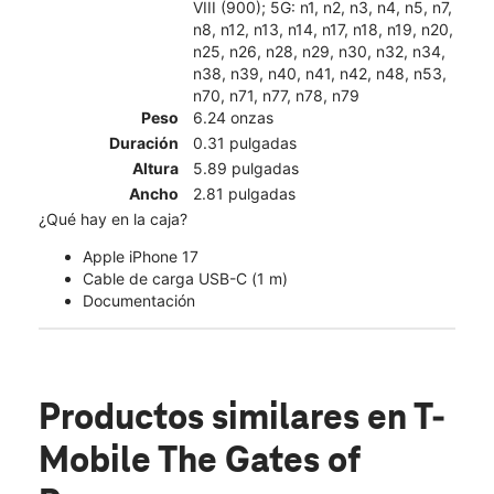
VIII (900); 5G: n1, n2, n3, n4, n5, n7,
n8, n12, n13, n14, n17, n18, n19, n20,
n25, n26, n28, n29, n30, n32, n34,
n38, n39, n40, n41, n42, n48, n53,
n70, n71, n77, n78, n79
Peso
6.24 onzas
Duración
0.31 pulgadas
Altura
5.89 pulgadas
Ancho
2.81 pulgadas
¿Qué hay en la caja?
Apple iPhone 17
Cable de carga USB-C (1 m)
Documentación
Productos similares
en T-
Mobile The Gates of