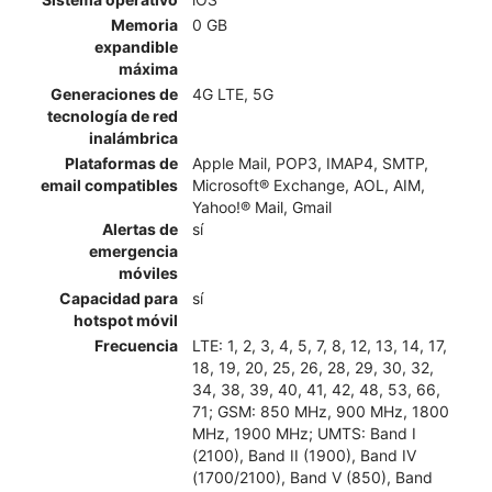
Memoria
0 GB
expandible
máxima
Generaciones de
4G LTE, 5G
tecnología de red
inalámbrica
Plataformas de
Apple Mail, POP3, IMAP4, SMTP,
email compatibles
Microsoft® Exchange, AOL, AIM,
Yahoo!® Mail, Gmail
Alertas de
sí
emergencia
móviles
Capacidad para
sí
hotspot móvil
Frecuencia
LTE: 1, 2, 3, 4, 5, 7, 8, 12, 13, 14, 17,
18, 19, 20, 25, 26, 28, 29, 30, 32,
34, 38, 39, 40, 41, 42, 48, 53, 66,
71; GSM: 850 MHz, 900 MHz, 1800
MHz, 1900 MHz; UMTS: Band I
(2100), Band II (1900), Band IV
(1700/2100), Band V (850), Band