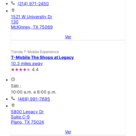
call
(214) 971-2450
location_on
1521 W University Dr
130
McKinney, TX 75069
Ver
Tienda T-Mobile Experience
T-Mobile The Shops at Legacy
10.3 miles away
4.4
access_time
Sáb.:
10:00 a.m. a 8:00 p.m.
call
(469) 991-7695
location_on
5800 Legacy Dr
Suite C-9
Plano, TX 75024
Ver