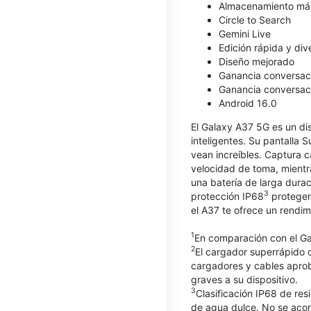
Almacenamiento má
Circle to Search
Gemini Live
Edición rápida y div
Diseño mejorado
Ganancia conversaci
Ganancia conversaci
Android 16.0
El Galaxy A37 5G es un dis
inteligentes. Su pantalla 
vean increíbles. Captura 
velocidad de toma, mientr
una batería de larga dura
3
protección IP68
protegen 
el A37 te ofrece un rendim
1
En comparación con el G
2
El cargador superrápido d
cargadores y cables apro
graves a su dispositivo.
3
Clasificación IP68 de res
de agua dulce. No se acons