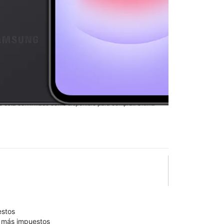
7 5G
en T-Mobile
ek & Dana
lo está confirmado como disponible para comprar. Última
olumn of small thumbnails. Selecting a thumbnail will change the main 
estos
9 más impuestos