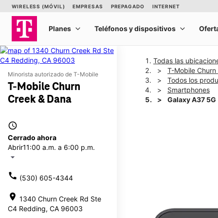
Todas las ubicacion
T-Mobile Churn
Minorista autorizado de T-Mobile
Todos los prod
T-Mobile Churn
Smartphones
Creek & Dana
Galaxy A37 5G
access_time
This carousel shows one la
Cerrado ahora
Abrir
11:00 a.m. a 6:00 p.m.
arrow_drop_down
call
(530) 605-4344
location_on
1340 Churn Creek Rd Ste
C4 Redding, CA 96003