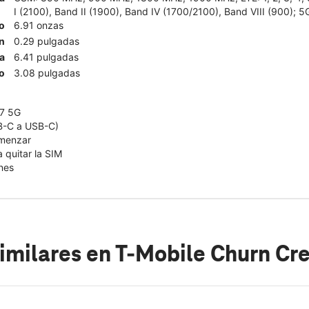
I (2100), Band II (1900), Band IV (1700/2100), Band VIII (900); 5
o
6.91 onzas
n
0.29 pulgadas
a
6.41 pulgadas
o
3.08 pulgadas
7 5G
B-C a USB-C)
omenzar
 quitar la SIM
nes
imilares
en T-Mobile Churn Cr