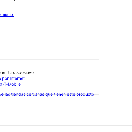
iamiento
btener tu dispositivo:
 por Internet
00-T-Mobile
Ve las tiendas cercanas que tienen este producto