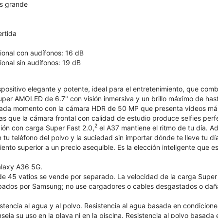
s grande
ertida
onal con audífonos: 16 dB
onal sin audífonos: 19 dB
positivo elegante y potente, ideal para el entretenimiento, que comb
Super AMOLED de 6.7" con visión inmersiva y un brillo máximo de has
cada momento con la cámara HDR de 50 MP que presenta videos más b
as que la cámara frontal con calidad de estudio produce selfies per
2
ción con carga Super Fast 2.0,
el A37 mantiene el ritmo de tu día. Ad
tu teléfono del polvo y la suciedad sin importar dónde te lleve tu 
iento superior a un precio asequible. Es la elección inteligente que 
alaxy A36 5G.
e 45 vatios se vende por separado. La velocidad de la carga Super F
bados por Samsung; no use cargadores o cables desgastados o dañ
istencia al agua y al polvo. Resistencia al agua basada en condicion
eja su uso en la playa ni en la piscina. Resistencia al polvo basada