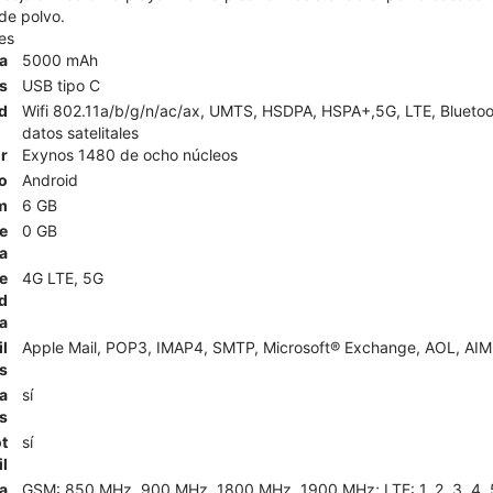
 de polvo.
es
ía
5000 mAh
s
USB tipo C
d
Wifi 802.11a/b/g/n/ac/ax, UMTS, HSDPA, HSPA+,5G, LTE, Bluetoot
datos satelitales
r
Exynos 1480 de ocho núcleos
o
Android
m
6 GB
e
0 GB
a
e
4G LTE, 5G
d
a
l
Apple Mail, POP3, IMAP4, SMTP, Microsoft® Exchange, AOL, AIM,
s
a
sí
s
t
sí
l
a
GSM: 850 MHz, 900 MHz, 1800 MHz, 1900 MHz; LTE: 1, 2, 3, 4, 5, 