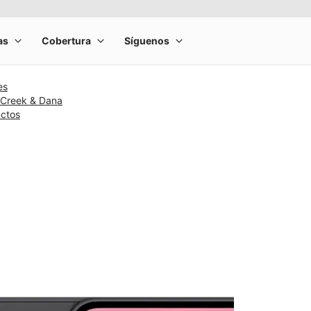
es
 Creek & Dana
uctos
rge product image at a time. Use the Previous and Next buttons to m