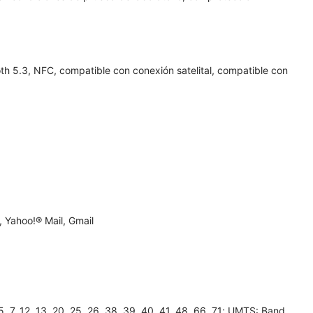
h 5.3, NFC, compatible con conexión satelital, compatible con
 Yahoo!® Mail, Gmail
7, 12, 13, 20, 25, 26, 38, 39, 40, 41, 48, 66, 71; UMTS: Band