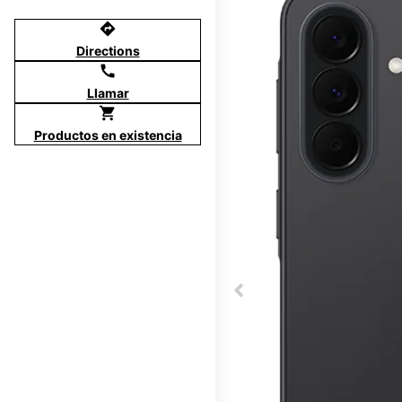
directions
Directions
call
Llamar
shopping_cart
Productos en existencia