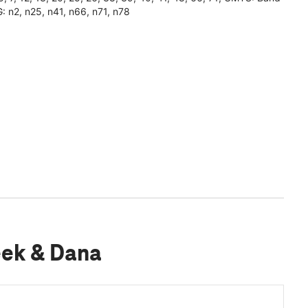
G: n2, n25, n41, n66, n71, n78
eek & Dana