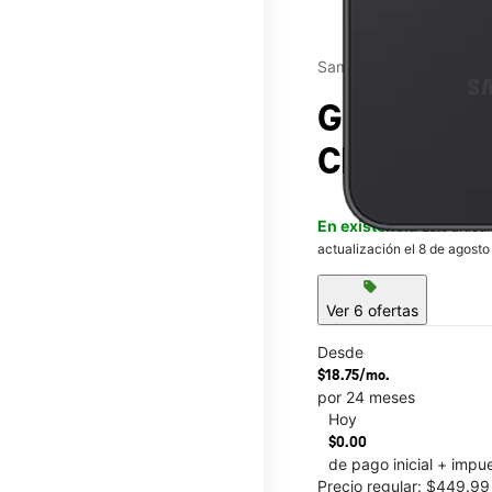
Samsung
Galaxy A3
Churn Cre
En existencia
Este artícu
actualización el 8 de agosto
sell
Ver 6 ofertas
Desde
$18.75/mo.
por 24 meses
Hoy
This carousel contains a c
$0.00
de pago inicial + impu
Precio regular: $449.9