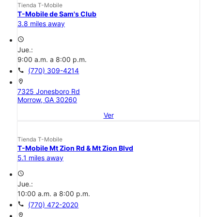
Tienda T-Mobile
T-Mobile de Sam's Club
3.8 miles away
access_time
Jue.:
9:00 a.m. a 8:00 p.m.
call
(770) 309-4214
location_on
7325 Jonesboro Rd
Morrow, GA 30260
Ver
Tienda T-Mobile
T-Mobile Mt Zion Rd & Mt Zion Blvd
5.1 miles away
access_time
Jue.:
10:00 a.m. a 8:00 p.m.
call
(770) 472-2020
location_on