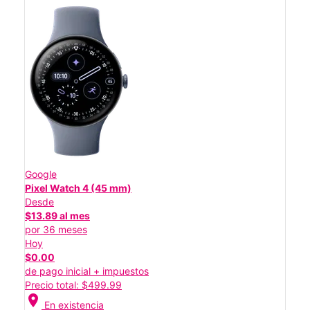
Google
Pixel Watch 4 (45 mm)
Desde
$13.89 al mes
por 36 meses
Hoy
$0.00
de pago inicial + impuestos
Precio total: $499.99
location_on
En existencia