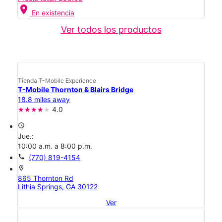
location_on
En existencia
Ver todos los productos
Tienda T-Mobile Experience
T-Mobile Thornton & Blairs Bridge
18.8 miles away
4.0
access_time
Jue.:
10:00 a.m. a 8:00 p.m.
call
(770) 819-4154
location_on
865 Thornton Rd
Lithia Springs, GA 30122
Ver