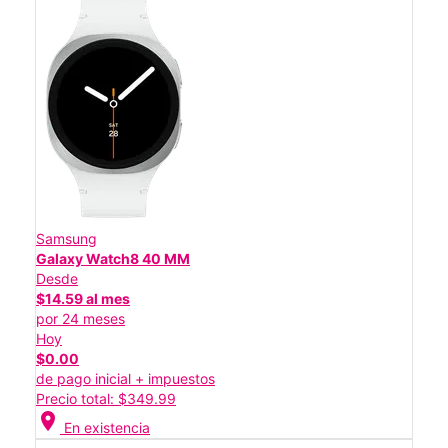
Samsung
Galaxy Watch8 40 MM
Desde
$14.59 al mes
por 24 meses
Hoy
$0.00
de pago inicial + impuestos
Precio total: $349.99
location_on
En existencia