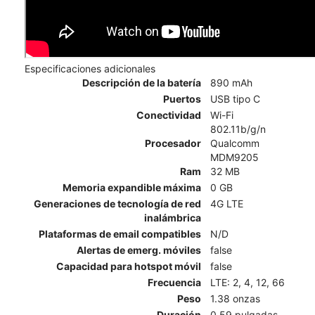
Especificaciones adicionales
Descripción de la batería
890 mAh
Puertos
USB tipo C
Conectividad
Wi-Fi
802.11b/g/n
Procesador
Qualcomm
MDM9205
Ram
32 MB
Memoria expandible máxima
0 GB
Generaciones de tecnología de red
4G LTE
inalámbrica
Plataformas de email compatibles
N/D
Alertas de emerg. móviles
false
Capacidad para hotspot móvil
false
Frecuencia
LTE: 2, 4, 12, 66
Peso
1.38 onzas
Duración
0.59 pulgadas