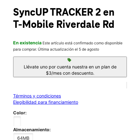
Mié.:
10:00 a.m. a 8:00 p.m.
location_on
SyncUP TRACKER 2
en
7087 Highway 85 Riverdale, GA 30274
T-Mobile
Riverdale Rd
En existencia
Este artículo está confirmado como disponible
para comprar. Última actualización el 5 de agosto
sell
Llévate uno por cuenta nuestra en un plan de
$3/mes con descuento.
Términos y condiciones
Elegibilidad para financiamiento
Color:
Almacenamiento:
64MB