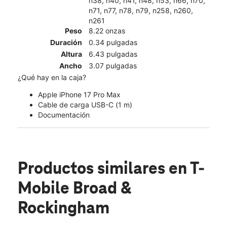
n38, n40, n41, n48, n53, n66, n70,
n71, n77, n78, n79, n258, n260,
n261
Peso
8.22 onzas
Duración
0.34 pulgadas
Altura
6.43 pulgadas
Ancho
3.07 pulgadas
¿Qué hay en la caja?
Apple iPhone 17 Pro Max
Cable de carga USB-C (1 m)
Documentación
Productos similares
en T-
Mobile Broad &
Rockingham