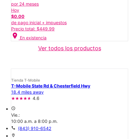
por 24 meses
Hoy
$0.00
de pago inicial + impuestos
Precio total: $449.99
location_on
En existencia
Ver todos los productos
Tienda T-Mobile
T-Mobile State Rd & Chesterfield Hwy
18.4 miles away
4.6
access_time
Vie.:
10:00 a.m. a 8:00 p.m.
call
(843) 910-6542
location_on