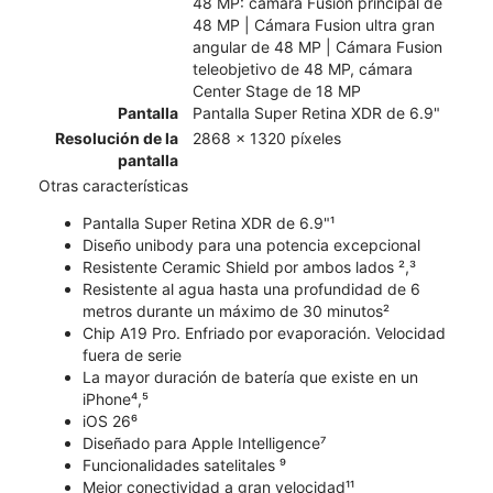
48 MP: cámara Fusion principal de
48 MP | Cámara Fusion ultra gran
angular de 48 MP | Cámara Fusion
teleobjetivo de 48 MP, cámara
Center Stage de 18 MP
Pantalla
Pantalla Super Retina XDR de 6.9"
Resolución de la
2868 x 1320 píxeles
pantalla
Otras características
Pantalla Super Retina XDR de 6.9"¹
Diseño unibody para una potencia excepcional
Resistente Ceramic Shield por ambos lados ²,³
Resistente al agua hasta una profundidad de 6
metros durante un máximo de 30 minutos²
Chip A19 Pro. Enfriado por evaporación. Velocidad
fuera de serie
La mayor duración de batería que existe en un
iPhone⁴,⁵
iOS 26⁶
Diseñado para Apple Intelligence⁷
Funcionalidades satelitales ⁹
Mejor conectividad a gran velocidad¹¹