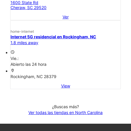
1600 State Rd
Cheraw, SC 29520
Ver
home-internet
Internet 5G residencial en Rockingham, NC
1.8 miles away
access_time
Vie.:
Abierto las 24 hora
location_on
Rockingham, NC 28379
View
¿Buscas más?
Ver todas las tiendas en North Carolina