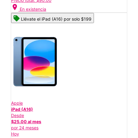
Precio total: $90.00
location_on
En existencia
Llévate el iPad (A16) por solo $199
Apple
iPad (A16)
Desde
$25.00 al mes
por 24 meses
Hoy