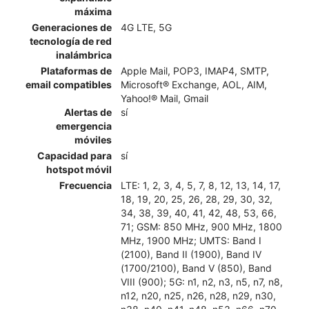
máxima
Generaciones de
4G LTE, 5G
tecnología de red
inalámbrica
Plataformas de
Apple Mail, POP3, IMAP4, SMTP,
email compatibles
Microsoft® Exchange, AOL, AIM,
Yahoo!® Mail, Gmail
Alertas de
sí
emergencia
móviles
Capacidad para
sí
hotspot móvil
Frecuencia
LTE: 1, 2, 3, 4, 5, 7, 8, 12, 13, 14, 17,
18, 19, 20, 25, 26, 28, 29, 30, 32,
34, 38, 39, 40, 41, 42, 48, 53, 66,
71; GSM: 850 MHz, 900 MHz, 1800
MHz, 1900 MHz; UMTS: Band I
(2100), Band II (1900), Band IV
(1700/2100), Band V (850), Band
VIII (900); 5G: n1, n2, n3, n5, n7, n8,
n12, n20, n25, n26, n28, n29, n30,