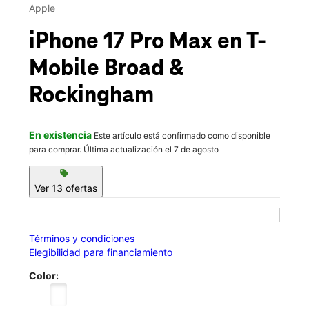
Mié.:
10:00 a.m. a 8:00 p.m.
Apple
Jue.:
10:00 a.m. a 8:00 p.m.
location_on
iPhone 17 Pro Max
en T-
1219 E Broad Ave Ste B Rockingham, NC 28379
Mobile
Broad &
Rockingham
En existencia
Este artículo está confirmado como disponible
para comprar. Última actualización el 7 de agosto
sell
Ver 13 ofertas
Términos y condiciones
Elegibilidad para financiamiento
Color: