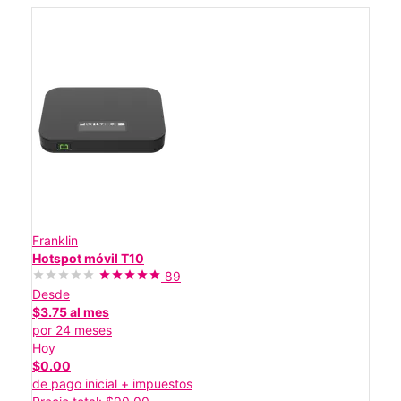
Franklin
Hotspot móvil T10
89
Desde
$3.75 al mes
por 24 meses
Hoy
$0.00
de pago inicial + impuestos