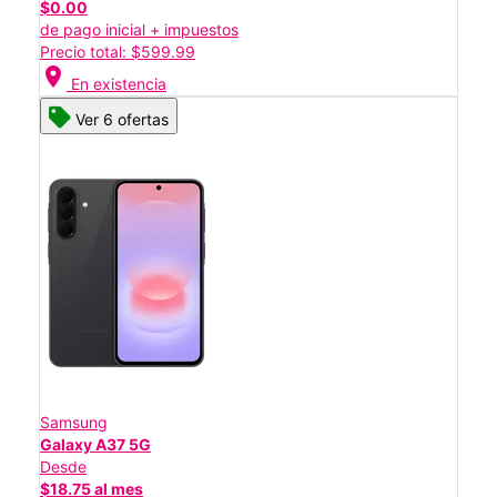
$0.00
de pago inicial + impuestos
Precio total: $599.99
location_on
En existencia
Ver 6 ofertas
Samsung
Galaxy A37 5G
Desde
$18.75 al mes