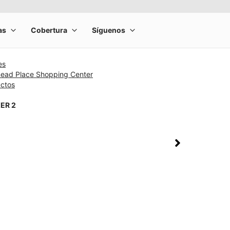
es
ead Place Shopping Center
uctos
ER 2
rge product image at a time. Use the Previous and Next buttons to m
olumn of small thumbnails. Selecting a thumbnail will change the main 