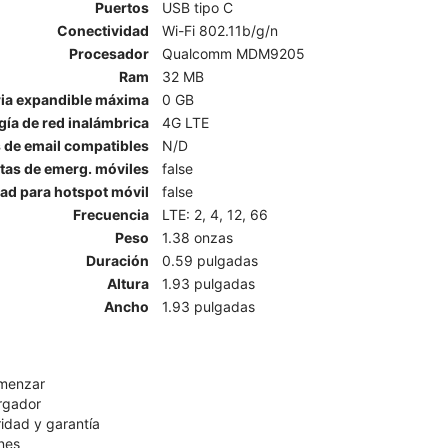
Puertos
USB tipo C
Conectividad
Wi-Fi 802.11b/g/n
Procesador
Qualcomm MDM9205
Ram
32 MB
a expandible máxima
0 GB
ía de red inalámbrica
4G LTE
 de email compatibles
N/D
rtas de emerg. móviles
false
ad para hotspot móvil
false
Frecuencia
LTE: 2, 4, 12, 66
Peso
1.38 onzas
Duración
0.59 pulgadas
Altura
1.93 pulgadas
Ancho
1.93 pulgadas
omenzar
rgador
ridad y garantía
nes