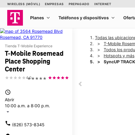
Todas las ubicacion
T-Mobile Rosem
Tienda T-Mobile Experience
Todos los prod
T-Mobile Rosemead
Hotspots y más
Place Shopping
SyncUP TRACK
Center
4.0
★★★★★
This carousel shows one la
This carousel contains a c
access_time
Abrir
10:00 a.m. a 8:00 p.m.
arrow_drop_down
call
(626) 573-8345