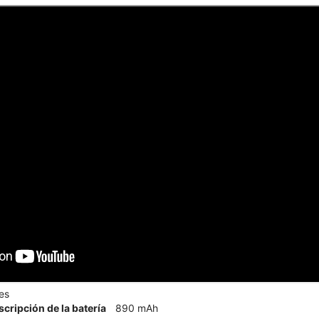
es
scripción de la batería
890 mAh