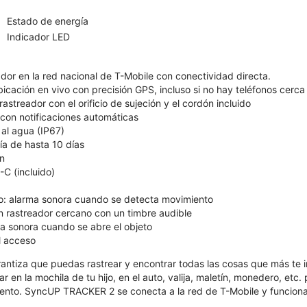
Estado de energía
Indicador LED
ador en la red nacional de T-Mobile con conectividad directa.
icación en vivo con precisión GPS, incluso si no hay teléfonos cerca
rastreador con el orificio de sujeción y el cordón incluido
 con notificaciones automáticas
 al agua (IP67)
ía de hasta 10 días
ón
C (incluido)
o: alarma sonora cuando se detecta movimiento
n rastreador cercano con un timbre audible
ma sonora cuando se abre el objeto
l acceso
tiza que puedas rastrear y encontrar todas las cosas que más te im
 en la mochila de tu hijo, en el auto, valija, maletín, monedero, etc.
to. SyncUP TRACKER 2 se conecta a la red de T-Mobile y funciona c