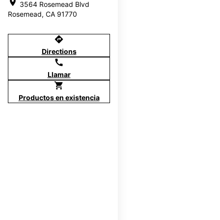
location_on
3564 Rosemead Blvd
Rosemead, CA 91770
directions
Directions
call
Llamar
shopping_cart
Productos en existencia