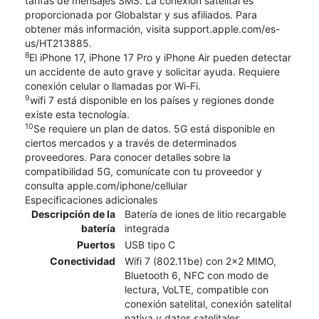
tarifas de mensajes SMS. La conexión satelital es
proporcionada por Globalstar y sus afiliados. Para
obtener más información, visita support.apple.com/es-
us/HT213885.
8
El iPhone 17, iPhone 17 Pro y iPhone Air pueden detectar
un accidente de auto grave y solicitar ayuda. Requiere
conexión celular o llamadas por Wi-Fi.
9
wifi 7 está disponible en los países y regiones donde
existe esta tecnología.
10
Se requiere un plan de datos. 5G está disponible en
ciertos mercados y a través de determinados
proveedores. Para conocer detalles sobre la
compatibilidad 5G, comunícate con tu proveedor y
consulta apple.com/iphone/cellular
Especificaciones adicionales
Descripción de la
Batería de iones de litio recargable
batería
integrada
Puertos
USB tipo C
Conectividad
Wifi 7 (802.11be) con 2x2 MIMO,
Bluetooth 6, NFC con modo de
lectura, VoLTE, compatible con
conexión satelital, conexión satelital
nativa y datos satelitales