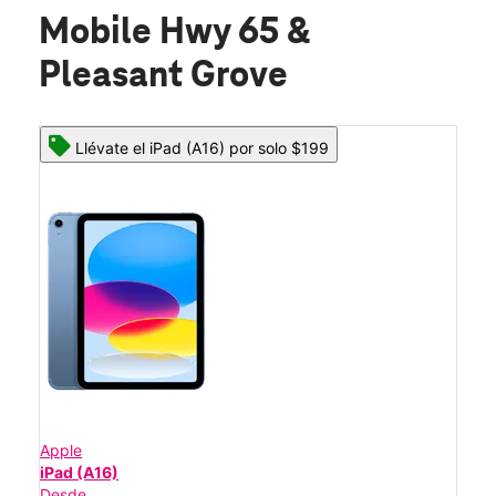
Mobile Hwy 65 &
Pleasant Grove
Llévate el iPad (A16) por solo $199
Apple
iPad (A16)
Desde