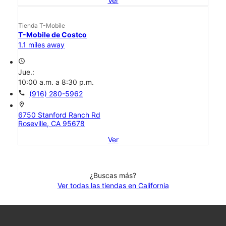
Ver
Tienda T-Mobile
T-Mobile de Costco
1.1 miles away
access_time
Jue.:
10:00 a.m. a 8:30 p.m.
call
(916) 280-5962
location_on
6750 Stanford Ranch Rd
Roseville, CA 95678
Ver
¿Buscas más?
Ver todas las tiendas en California