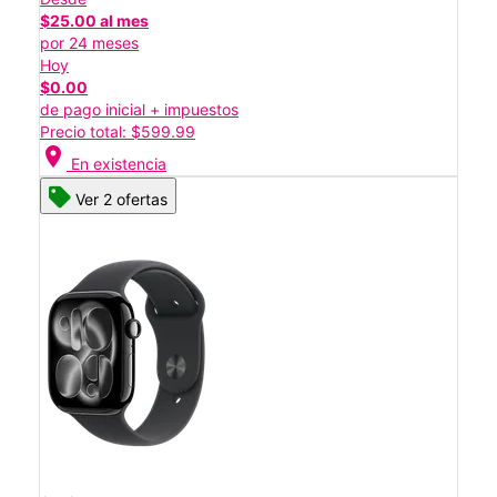
$25.00 al mes
por 24 meses
Hoy
$0.00
de pago inicial + impuestos
Precio total: $599.99
location_on
En existencia
Ver 2 ofertas