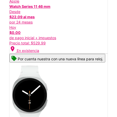
Apple
Watch Series 11 46 mm
Desde
$22.09 al mes
por 24 meses
Hoy
$0.00
de pago inicial + impuestos
Precio total: $529.99
location_on
En existencia
Por cuenta nuestra con una nueva línea para reloj.