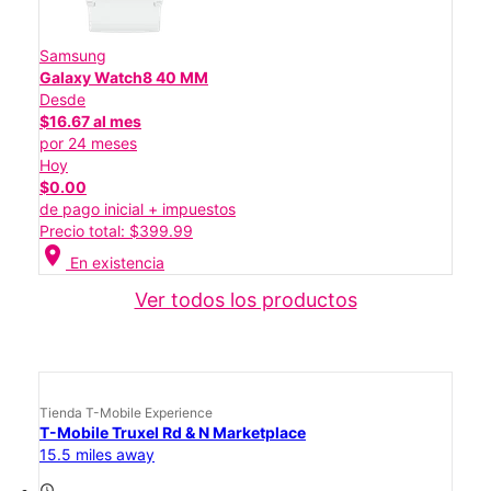
Samsung
Galaxy Watch8 40 MM
Desde
$16.67 al mes
por 24 meses
Hoy
$0.00
de pago inicial + impuestos
Precio total: $399.99
location_on
En existencia
Ver todos los productos
Tienda T-Mobile Experience
T-Mobile Truxel Rd & N Marketplace
15.5 miles away
access_time