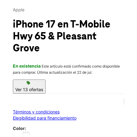
Mar.:
10:00 a.m. a 8:00 p.m.
This carousel contains a column of small thumbnails. Selecting 
Mié.:
10:00 a.m. a 8:00 p.m.
Apple
location_on
920 Pleasant Grove Boulevard Ste 100 Roseville, CA 95678
iPhone 17
en T-Mobile
Hwy 65 & Pleasant
Grove
En existencia
Este artículo está confirmado como disponible
para comprar. Última actualización el 22 de jul.
sell
Ver 13 ofertas
Términos y condiciones
Elegibilidad para financiamiento
Color: