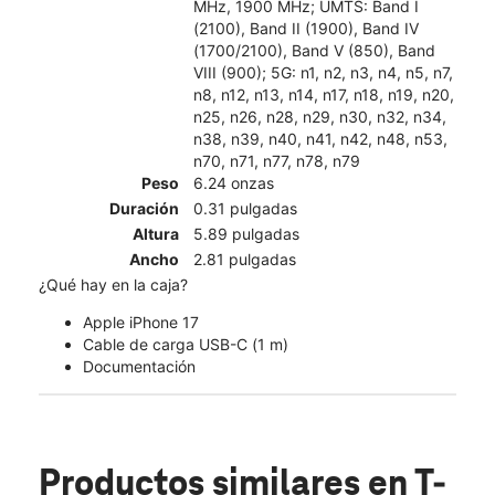
MHz, 1900 MHz; UMTS: Band I
(2100), Band II (1900), Band IV
(1700/2100), Band V (850), Band
VIII (900); 5G: n1, n2, n3, n4, n5, n7,
n8, n12, n13, n14, n17, n18, n19, n20,
n25, n26, n28, n29, n30, n32, n34,
n38, n39, n40, n41, n42, n48, n53,
n70, n71, n77, n78, n79
Peso
6.24 onzas
Duración
0.31 pulgadas
Altura
5.89 pulgadas
Ancho
2.81 pulgadas
¿Qué hay en la caja?
Apple iPhone 17
Cable de carga USB-C (1 m)
Documentación
Productos similares
en T-