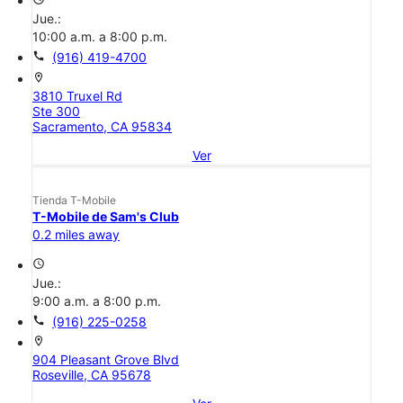
Jue.:
10:00 a.m. a 8:00 p.m.
call
(916) 419-4700
location_on
3810 Truxel Rd
Ste 300
Sacramento, CA 95834
Ver
Tienda T-Mobile
T-Mobile de Sam's Club
0.2 miles away
access_time
Jue.:
9:00 a.m. a 8:00 p.m.
call
(916) 225-0258
location_on
904 Pleasant Grove Blvd
Roseville, CA 95678