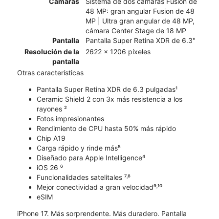
Cámaras
Sistema de dos cámaras Fusion de
48 MP: gran angular Fusion de 48
MP | Ultra gran angular de 48 MP,
cámara Center Stage de 18 MP
Pantalla
Pantalla Super Retina XDR de 6.3"
Resolución de la
2622 x 1206 píxeles
pantalla
Otras características
Pantalla Super Retina XDR de 6.3 pulgadas¹
Ceramic Shield 2 con 3x más resistencia a los
rayones ²
Fotos impresionantes
Rendimiento de CPU hasta 50% más rápido
Chip A19
Carga rápido y rinde más⁵
Diseñado para Apple Intelligence⁴
iOS 26 ⁶
Funcionalidades satelitales ⁷˒⁸
Mejor conectividad a gran velocidad⁹˒¹⁰
eSIM
iPhone 17. Más sorprendente. Más duradero. Pantalla