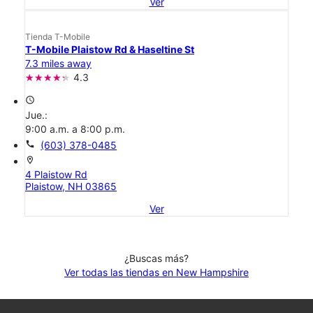
Ver
Tienda T-Mobile
T-Mobile Plaistow Rd & Haseltine St
7.3 miles away
4.3
access_time
Jue.:
9:00 a.m. a 8:00 p.m.
call
(603) 378-0485
location_on
4 Plaistow Rd
Plaistow, NH 03865
Ver
¿Buscas más?
Ver todas las tiendas en New Hampshire