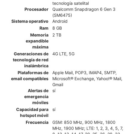
tecnología satelital
Procesador
Qualcomm Snapdragon 6 Gen 3
(SM6475)
Sistema operativo
Android
Ram
8 GB
Memoria
2 TB
expandible
máxima
Generaciones de
4G LTE, 5G
tecnología de red
inalámbrica
Plataformas de
Apple Mail, POP3, IMAP4, SMTP,
email compatibles
Microsoft® Exchange, Yahoo!® Mail,
Gmail
Alertas de
sí
emergencia
móviles
Capacidad para
sí
hotspot móvil
Frecuencia
GSM: 850 MHz, 900 MHz, 1800
MHz, 1900 MHz; LTE: 1, 2, 3, 4, 5, 7,