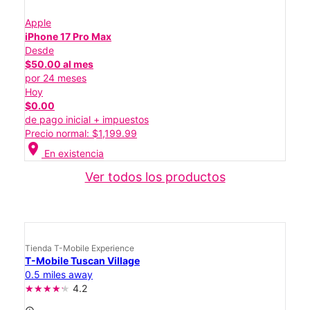
Apple
iPhone 17 Pro Max
Desde
$50.00 al mes
por 24 meses
Hoy
$0.00
de pago inicial + impuestos
Precio normal: $1,199.99
location_on
En existencia
Ver todos los productos
Tienda T-Mobile Experience
T-Mobile Tuscan Village
0.5 miles away
4.2