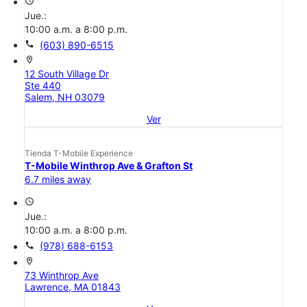
access_time
Jue.:
10:00 a.m. a 8:00 p.m.
call
(603) 890-6515
location_on
12 South Village Dr
Ste 440
Salem, NH 03079
Ver
Tienda T-Mobile Experience
T-Mobile Winthrop Ave & Grafton St
6.7 miles away
access_time
Jue.:
10:00 a.m. a 8:00 p.m.
call
(978) 688-6153
location_on
73 Winthrop Ave
Lawrence, MA 01843