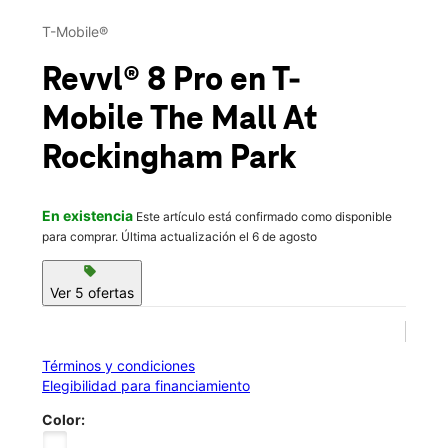
Mar.:
10:00 a.m. a 8:00 p.m.
This carousel contains a column of small thumbnails. Selecting 
Mié.:
10:00 a.m. a 8:00 p.m.
T-Mobile®
location_on
99 Rockingham Park Blvd E205 Salem, NH 03079
Revvl® 8 Pro
en T-
Mobile
The Mall At
Rockingham Park
En existencia
Este artículo está confirmado como disponible
para comprar. Última actualización el 6 de agosto
sell
Ver 5 ofertas
Términos y condiciones
Elegibilidad para financiamiento
Color: