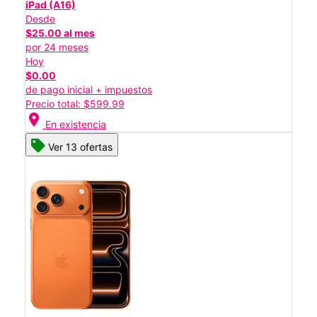
iPad (A16)
Desde
$25.00 al mes
por 24 meses
Hoy
$0.00
de pago inicial + impuestos
Precio total: $599.99
location_on
En existencia
Ver 13 ofertas