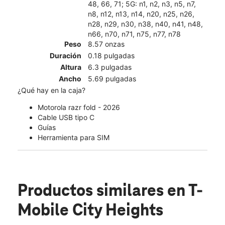
48, 66, 71; 5G: n1, n2, n3, n5, n7,
n8, n12, n13, n14, n20, n25, n26,
n28, n29, n30, n38, n40, n41, n48,
n66, n70, n71, n75, n77, n78
Peso
8.57 onzas
Duración
0.18 pulgadas
Altura
6.3 pulgadas
Ancho
5.69 pulgadas
¿Qué hay en la caja?
Motorola razr fold - 2026
Cable USB tipo C
Guías
Herramienta para SIM
Productos similares
en T-
Mobile City Heights