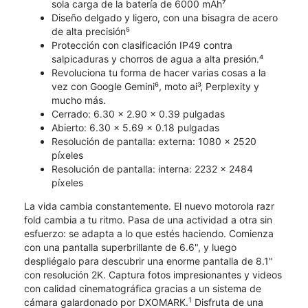
sola carga de la batería de 6000 mAh⁷
Diseño delgado y ligero, con una bisagra de acero
de alta precisión⁵
Protección con clasificación IP49 contra
salpicaduras y chorros de agua a alta presión.⁴
Revoluciona tu forma de hacer varias cosas a la
vez con Google Gemini⁶, moto ai³, Perplexity y
mucho más.
Cerrado: 6.30 x 2.90 x 0.39 pulgadas
Abierto: 6.30 x 5.69 x 0.18 pulgadas
Resolución de pantalla: externa: 1080 x 2520
píxeles
Resolución de pantalla: interna: 2232 x 2484
píxeles
La vida cambia constantemente. El nuevo motorola razr
fold cambia a tu ritmo. Pasa de una actividad a otra sin
esfuerzo: se adapta a lo que estés haciendo. ​​​​​​​Comienza
con una pantalla superbrillante de 6.6", y luego
despliégalo para descubrir una enorme pantalla de 8.1"
con resolución 2K. Captura fotos impresionantes y videos
con calidad cinematográfica gracias a un sistema de
1
cámara galardonado por DXOMARK.
Disfruta de una