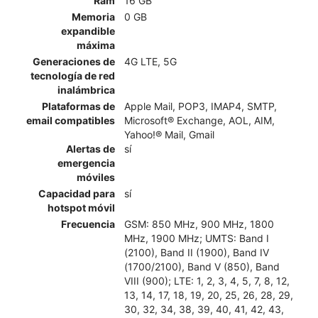
Ram
16 GB
Memoria
0 GB
expandible
máxima
Generaciones de
4G LTE, 5G
tecnología de red
inalámbrica
Plataformas de
Apple Mail, POP3, IMAP4, SMTP,
email compatibles
Microsoft® Exchange, AOL, AIM,
Yahoo!® Mail, Gmail
Alertas de
sí
emergencia
móviles
Capacidad para
sí
hotspot móvil
Frecuencia
GSM: 850 MHz, 900 MHz, 1800
MHz, 1900 MHz; UMTS: Band I
(2100), Band II (1900), Band IV
(1700/2100), Band V (850), Band
VIII (900); LTE: 1, 2, 3, 4, 5, 7, 8, 12,
13, 14, 17, 18, 19, 20, 25, 26, 28, 29,
30, 32, 34, 38, 39, 40, 41, 42, 43,