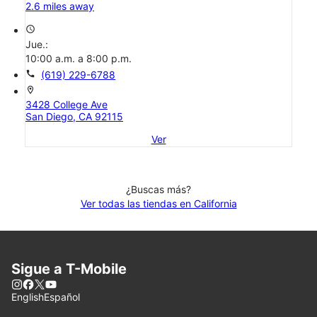
2.6 miles away
access_time
Jue.:
10:00 a.m. a 8:00 p.m.
call
(619) 229-6788
location_on
3428 College Ave
San Diego, CA 92115
Ver
¿Buscas más?
Ver todas las tiendas en California