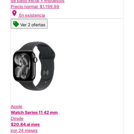
de pago inicial + impuestos
Precio normal: $1,199.99
location_on
En existencia
Ver 2 ofertas
Apple
Watch Series 11 42 mm
Desde
$20.84 al mes
por 24 meses