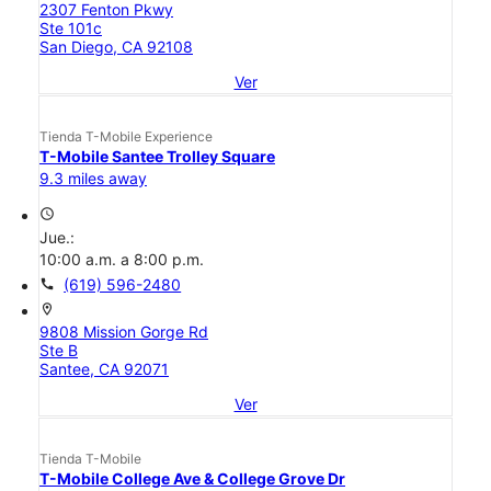
2307 Fenton Pkwy
Ste 101c
San Diego, CA 92108
Ver
Tienda T-Mobile Experience
T-Mobile Santee Trolley Square
9.3 miles away
access_time
Jue.:
10:00 a.m. a 8:00 p.m.
call
(619) 596-2480
location_on
9808 Mission Gorge Rd
Ste B
Santee, CA 92071
Ver
Tienda T-Mobile
T-Mobile College Ave & College Grove Dr