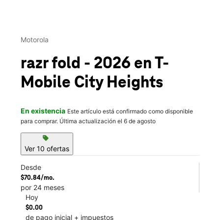
This carousel contains a column of small thumbnails. Selecting 
Motorola
razr fold - 2026
en T-
Mobile
City Heights
En existencia
Este artículo está confirmado como disponible
para comprar. Última actualización el 6 de agosto
sell
Ver 10 ofertas
Desde
$70.84/mo.
por 24 meses
Hoy
$0.00
de pago inicial + impuestos