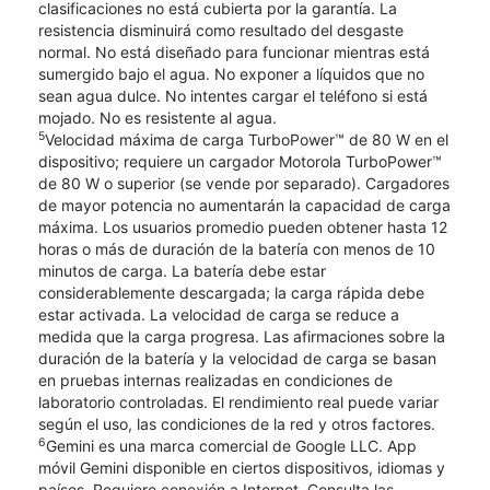
clasificaciones no está cubierta por la garantía. La
resistencia disminuirá como resultado del desgaste
normal. No está diseñado para funcionar mientras está
sumergido bajo el agua. No exponer a líquidos que no
sean agua dulce. No intentes cargar el teléfono si está
mojado. No es resistente al agua.
5
Velocidad máxima de carga TurboPower™ de 80 W en el
dispositivo; requiere un cargador Motorola TurboPower™
de 80 W o superior (se vende por separado). Cargadores
de mayor potencia no aumentarán la capacidad de carga
máxima. Los usuarios promedio pueden obtener hasta 12
horas o más de duración de la batería con menos de 10
minutos de carga. La batería debe estar
considerablemente descargada; la carga rápida debe
estar activada. La velocidad de carga se reduce a
medida que la carga progresa. Las afirmaciones sobre la
duración de la batería y la velocidad de carga se basan
en pruebas internas realizadas en condiciones de
laboratorio controladas. El rendimiento real puede variar
según el uso, las condiciones de la red y otros factores.
6
Gemini es una marca comercial de Google LLC. App
móvil Gemini disponible en ciertos dispositivos, idiomas y
países. Requiere conexión a Internet. Consulta las