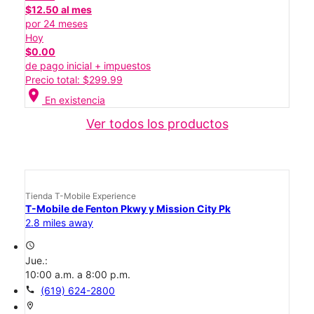
$12.50 al mes
por 24 meses
Hoy
$0.00
de pago inicial + impuestos
Precio total: $299.99
location_on
En existencia
Ver todos los productos
Tienda T-Mobile Experience
T-Mobile de Fenton Pkwy y Mission City Pk
2.8 miles away
access_time
Jue.:
10:00 a.m. a 8:00 p.m.
call
(619) 624-2800
location_on