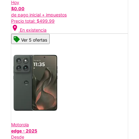
Hoy
$0.00
de pago inicial + impuestos
Precio total: $499.99
location_on
En existencia
Ver 5 ofertas
Motorola
edge - 2025
Desde