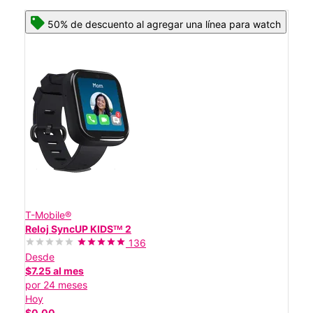
50% de descuento al agregar una línea para watch
T-Mobile®
Reloj SyncUP KIDSᵀᴹ 2
136
Desde
$7.25 al mes
por 24 meses
Hoy
$0.00