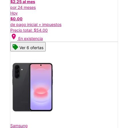
$2.25 al mes
por 24 meses
Hoy
$0.00
de pago inicial + impuestos
Precio total: $54.00
location_on
En existencia
Ver 6 ofertas
Samsung