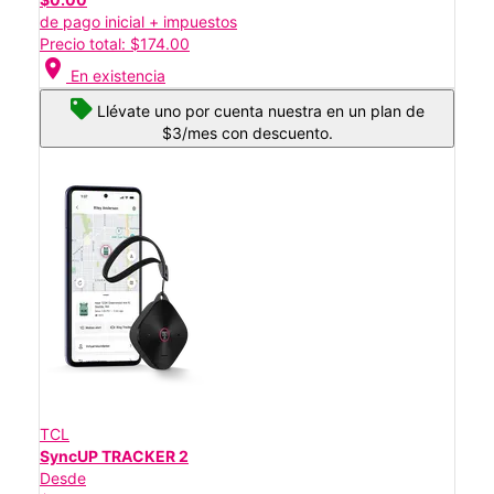
de pago inicial + impuestos
Precio total: $174.00
location_on
En existencia
Llévate uno por cuenta nuestra en un plan de
$3/mes con descuento.
TCL
SyncUP TRACKER 2
Desde