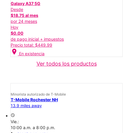
Galaxy A37 5G
Desde
$18.75 al mes
por 24 meses
Hoy
$0.00
de pago inicial + impuestos
Precio total: $449.99
location_on
En existencia
Ver todos los productos
Minorista autorizado de T-Mobile
T-Mobile Rochester NH
13.9 miles away
access_time
Vie.:
10:00 a.m. a 8:00 p.m.