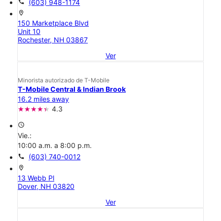
call
(603) 948-1174
location_on
150 Marketplace Blvd
Unit 10
Rochester, NH 03867
Ver
Minorista autorizado de T-Mobile
T-Mobile Central & Indian Brook
16.2 miles away
4.3
access_time
Vie.:
10:00 a.m. a 8:00 p.m.
call
(603) 740-0012
location_on
13 Webb Pl
Dover, NH 03820
Ver