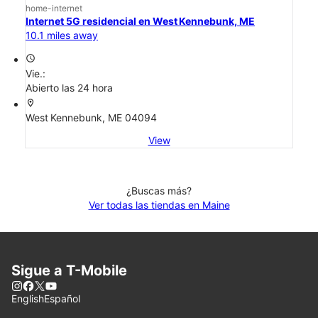
home-internet
Internet 5G residencial en West Kennebunk, ME
10.1 miles away
access_time
Vie.:
Abierto las 24 hora
location_on
West Kennebunk, ME 04094
View
¿Buscas más?
Ver todas las tiendas en Maine