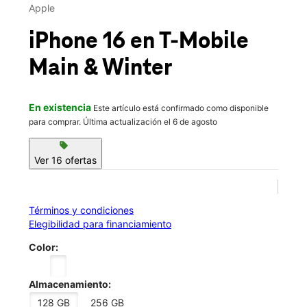
Mié.:
10:00 a.m. a 8:00 p.m.
Apple
Jue.:
10:00 a.m. a 8:00 p.m.
location_on
iPhone 16
en T-Mobile
880 Main St Sanford, ME 04073
Main & Winter
En existencia
Este artículo está confirmado como disponible
para comprar. Última actualización el 6 de agosto
sell
Ver 16 ofertas
Términos y condiciones
Elegibilidad para financiamiento
Color:
Almacenamiento:
128 GB
256 GB