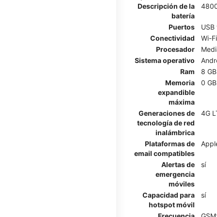
Descripción de la
480
batería
Puertos
USB 
Conectividad
Wi-Fi
Procesador
Medi
Sistema operativo
Andr
Ram
8 GB
Memoria
0 GB
expandible
máxima
Generaciones de
4G L
tecnología de red
inalámbrica
Plataformas de
Appl
email compatibles
Alertas de
sí
emergencia
móviles
Capacidad para
sí
hotspot móvil
Frecuencia
GSM: