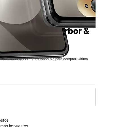
6
en T-Mobile
Harbor &
lo está confirmado como disponible para comprar. Última
olumn of small thumbnails. Selecting a thumbnail will change the main 
estos
9 más impuestos