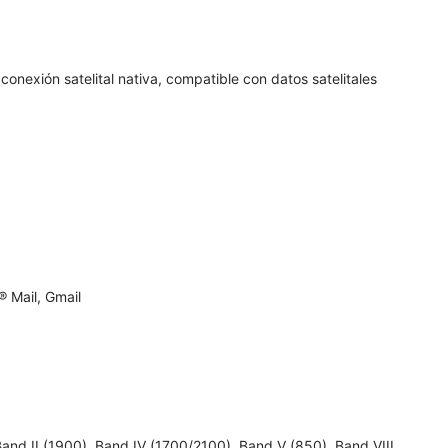
conexión satelital nativa, compatible con datos satelitales
 Mail, Gmail
 II (1900), Band IV (1700/2100), Band V (850), Band VIII