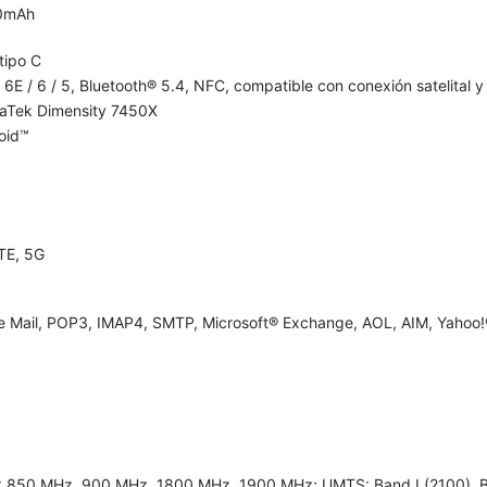
0mAh
tipo C
 6E / 6 / 5, Bluetooth® 5.4, NFC, compatible con conexión satelital y 
aTek Dimensity 7450X
oid™
TE, 5G
e Mail, POP3, IMAP4, SMTP, Microsoft® Exchange, AOL, AIM, Yahoo!®
 850 MHz, 900 MHz, 1800 MHz, 1900 MHz; UMTS: Band I (2100), Band