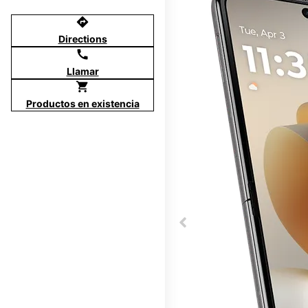
directions
Directions
call
Llamar
shopping_cart
Productos en existencia