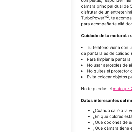
completas, responder men
cámara principal dual de 
disfrutar de un entretenim
2
TurboPower™
, te acompa
para acompañarte allá dond
Cuidado de tu motorola r
Tu teléfono viene con u
de pantalla es de calidad s
Para limpiar la pantall
No usar aerosoles de ai
No quites el protector 
Evita colocar objetos p
No te pierdas el
moto g -
Datos interesantes del m
¿Cuándo salió a la v
¿En qué colores está 
¿Qué opciones de esp
¿Qué cámara tiene e