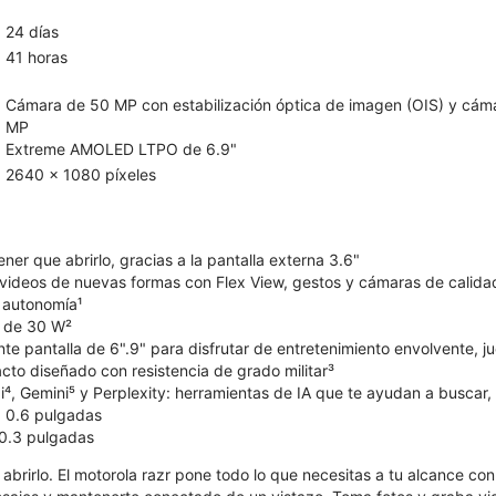
24 días
41 horas
Cámara de 50 MP con estabilización óptica de imagen (OIS) y cáma
MP
Extreme AMOLED LTPO de 6.9"
2640 x 1080 píxeles
ner que abrirlo, gracias a la pantalla externa 3.6"
videos de nuevas formas con Flex View, gestos y cámaras de calidad
 autonomía¹
 de 30 W²
te pantalla de 6".9" para disfrutar de entretenimiento envolvente, 
cto diseñado con resistencia de grado militar³
⁴, Gemini⁵ y Perplexity: herramientas de IA que te ayudan a buscar, 
x 0.6 pulgadas
 0.3 pulgadas
brirlo. El motorola razr pone todo lo que necesitas a tu alcance co