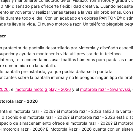
sajes y mantenerte conectado de un vistazo. Toma fotos y graba vi
50 MP diseñado para ofrecerte flexibilidad creativa. Cuando necesit
iento envolvente y realizar varias tareas a la vez sin problemas. Co
ña durante todo el día. Con un acabado en colores PANTONE® distinti
e te lleve la vida. El nuevo motorola razr. Un teléfono plegable pe
azr
n protector de pantalla desarrollado por Motorola y diseñado específ
uperior y ayuda a mantener la vida útil prevista de tu teléfono.
a interna, te recomendamos usar toallitas húmedas para pantallas o u
re comprimido en la pantalla.
de pantalla preinstalado, ya que podría dañarse la pantalla
unzantes sobre la pantalla interna y no le pongas ningún tipo de prot
 2026
, el
motorola moto g play - 2026
y el
motorola razr - Swarovski
,
otorola razr - 2026
enta el motorola razr - 2026? El motorola razr - 2026 salió a la vent
disponible el motorola razr - 2026?​​​​​​​ El motorola razr - 2026 está
acio de almacenamiento ofrece el motorola razr - 2026?​​​​​​​ El motor
l motorola razr - 2026? El Motorola Razr - 2026 cuenta con un sis