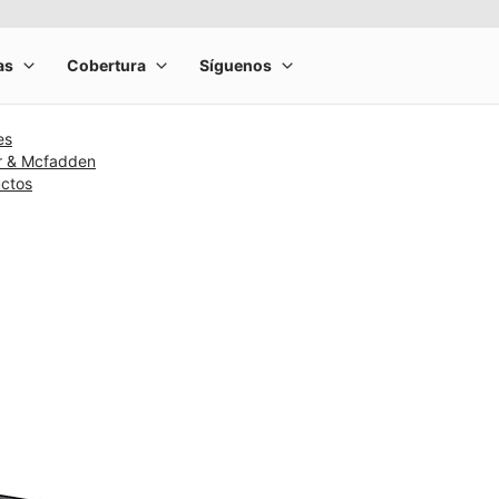
es
r & Mcfadden
uctos
rge product image at a time. Use the Previous and Next buttons to m