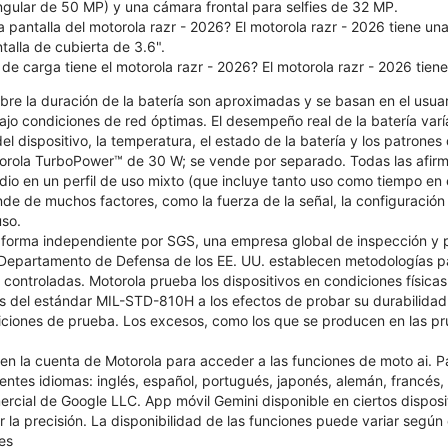
ngular de 50 MP) y una cámara frontal para selfies de 32 MP.
 pantalla del motorola razr - 2026? El motorola razr - 2026 tiene una
alla de cubierta de 3.6".
de carga tiene el motorola razr - 2026? El motorola razr - 2026 tie
bre la duración de la batería son aproximadas y se basan en el usuar
jo condiciones de red óptimas. El desempeño real de la batería varí
el dispositivo, la temperatura, el estado de la batería y los patrones
orola TurboPower™ de 30 W; se vende por separado. Todas las afirma
dio en un perfil de uso mixto (que incluye tanto uso como tiempo en
nde de muchos factores, como la fuerza de la señal, la configuración d
uso.
 forma independiente por SGS, una empresa global de inspección y 
Departamento de Defensa de los EE. UU. establecen metodologías pa
 controladas. Motorola prueba los dispositivos en condiciones física
s del estándar MIL-STD-810H a los efectos de probar su durabilidad.
iciones de prueba. Los excesos, como los que se producen en las pr
n en la cuenta de Motorola para acceder a las funciones de moto ai. P
ientes idiomas: inglés, español, portugués, japonés, alemán, francés, 
cial de Google LLC. App móvil Gemini disponible en ciertos disposit
r la precisión. La disponibilidad de las funciones puede variar según 
es