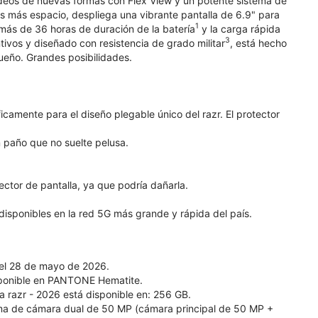
deos de nuevas formas con Flex View y un potente sistema de
es más espacio, despliega una vibrante pantalla de 6.9" para
1
n más de 36 horas de duración de la batería
y la carga rápida
3
vos y diseñado con resistencia de grado militar
, está hecho
queño. Grandes posibilidades.
icamente para el diseño plegable único del razr. El protector
n paño que no suelte pelusa.
ector de pantalla, ya que podría dañarla.
 disponibles en la red 5G más grande y rápida del país.
a el 28 de mayo de 2026.
 disponible en PANTONE Hematite.
ola razr - 2026 está disponible en: 256 GB.
tema de cámara dual de 50 MP (cámara principal de 50 MP +