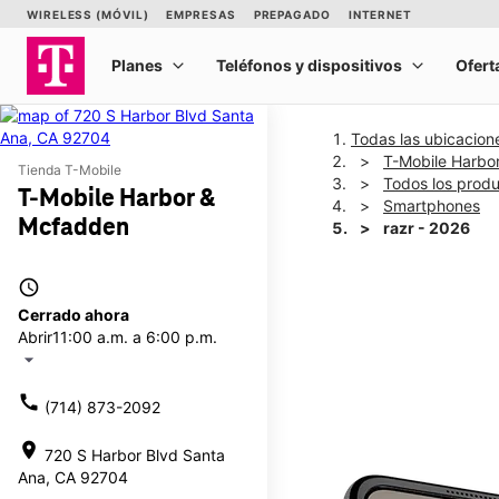
Todas las ubicacion
T-Mobile Harbo
Tienda T-Mobile
Todos los prod
T-Mobile Harbor &
Smartphones
Mcfadden
razr - 2026
access_time
This carousel shows one la
Cerrado ahora
Abrir
11:00 a.m. a 6:00 p.m.
arrow_drop_down
call
(714) 873-2092
location_on
720 S Harbor Blvd Santa
Ana, CA 92704