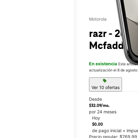
Motorola
razr - 202
Mcfadden
En existencia
Este artícu
actualización el 8 de agosto
sell
Ver 10 ofertas
Desde
$32.09/mo.
por 24 meses
Hoy
This carousel contains a c
$0.00
de pago inicial + impu
Precio regular: $769.9