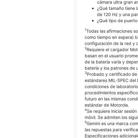
cámara ultra gran a
¿Qué tamaño tiene la
de 120 Hz y una pant
¿Qué tipo de puerto 
1
Todas las afirmaciones so
como tiempo en espera) ba
configuración de la red y d
2
Requiere el cargador Mot
basan en el usuario prome
de la batería varía y depe
batería y los patrones de 
3
Probado y certificado de
estándares MIL-SPEC del 
condiciones de laboratorio
procedimientos específico
futuro en las mismas cond
estándar de Motorola.
4
Se requiere iniciar sesió
móvil. Se admiten los sigu
5
Gemini es una marca comer
las repuestas para verifica
Especificaciones adicional