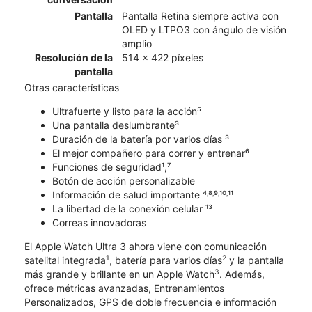
Pantalla
Pantalla Retina siempre activa con
OLED y LTPO3 con ángulo de visión
amplio
Resolución de la
514 x 422 píxeles
pantalla
Otras características
Ultrafuerte y listo para la acción⁵
Una pantalla deslumbrante³
Duración de la batería por varios días ³
El mejor compañero para correr y entrenar⁶
Funciones de seguridad¹,⁷
Botón de acción personalizable
Información de salud importante ⁴˒⁸˒⁹˒¹⁰˒¹¹
La libertad de la conexión celular ¹³
Correas innovadoras
El Apple Watch Ultra 3 ahora viene con comunicación
1
2
satelital integrada
, batería para varios días
y la pantalla
3
más grande y brillante en un Apple Watch
. Además,
ofrece métricas avanzadas, Entrenamientos
Personalizados, GPS de doble frecuencia e información