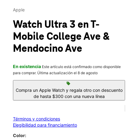
Vie.:
9:00 a.m. a 7:00 p.m.
This carousel contains a column of small thumbnails. Selecting 
Sáb.:
9:00 a.m. a 7:00 p.m.
Apple
location_on
501B College Ave Santa Rosa, CA 95404
Watch Ultra 3
en T-
Mobile
College Ave &
Mendocino Ave
En existencia
Este artículo está confirmado como disponible
para comprar. Última actualización el 8 de agosto
sell
Compra un Apple Watch y regala otro con descuento
de hasta $300 con una nueva línea
Términos y condiciones
Elegibilidad para financiamiento
Color: