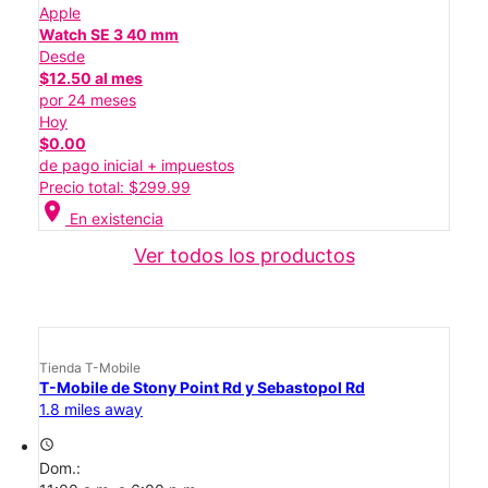
Apple
Watch SE 3 40 mm
Desde
$12.50 al mes
por 24 meses
Hoy
$0.00
de pago inicial + impuestos
Precio total: $299.99
location_on
En existencia
Ver todos los productos
Tienda T-Mobile
T-Mobile de Stony Point Rd y Sebastopol Rd
1.8 miles away
access_time
Dom.: