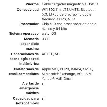
Puertos
Cable cargador magnético a USB-C
Conectividad
Wifi 802.11n, LTE,UMTS, Bluetooth
5.3, L1+L5 de precisión y doble
frecuencia GPS, NFC
Procesador
Chip S10 con procesador de doble
núcleo y 64 bits
Sistema operativo
watchOS
Memoria
0 GB
expandible
máxima
Generaciones de
4G LTE, 5G
tecnología de red
inalámbrica
Plataformas de
Apple Mail, POP3, IMAP4, SMTP,
email compatibles
Microsoft® Exchange, AOL, AIM,
Yahoo!® Mail, Gmail
Alertas de
sí
emergencia
móviles
Capacidad para
sí
hotspot móvil