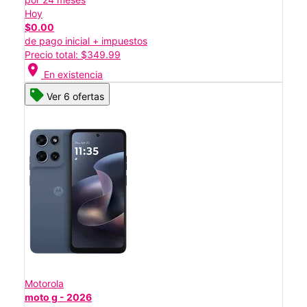
Hoy
$0.00
de pago inicial + impuestos
Precio total: $349.99
location_on
En existencia
Ver 6 ofertas
Motorola
moto g - 2026