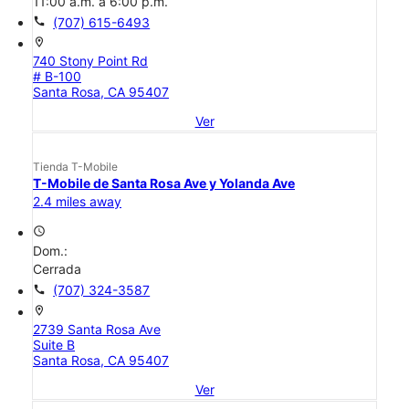
11:00 a.m. a 6:00 p.m.
call
(707) 615-6493
location_on
740 Stony Point Rd
# B-100
Santa Rosa, CA 95407
Ver
Tienda T-Mobile
T-Mobile de Santa Rosa Ave y Yolanda Ave
2.4 miles away
access_time
Dom.:
Cerrada
call
(707) 324-3587
location_on
2739 Santa Rosa Ave
Suite B
Santa Rosa, CA 95407
Ver