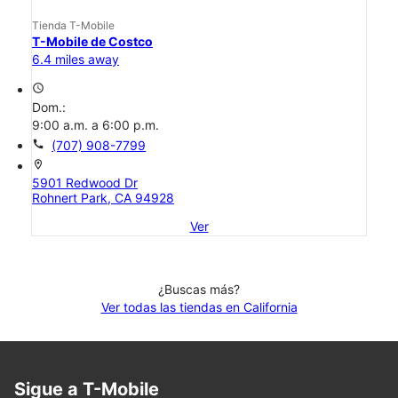
Tienda T-Mobile
T-Mobile de Costco
6.4 miles away
access_time
Dom.:
9:00 a.m. a 6:00 p.m.
call
(707) 908-7799
location_on
5901 Redwood Dr
Rohnert Park, CA 94928
Ver
¿Buscas más?
Ver todas las tiendas en California