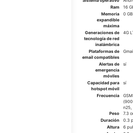
Sistema operativo
Andr
Ram
16 G
Memoria
0 GB
expandible
máxima
Generaciones de
4G L
tecnología de red
inalámbrica
Plataformas de
Gmai
email compatibles
Alertas de
sí
emergencia
móviles
Capacidad para
sí
hotspot móvil
Frecuencia
GSM:
(900)
n25,
Peso
7.3 
Duración
0.3 
Altura
6 pu