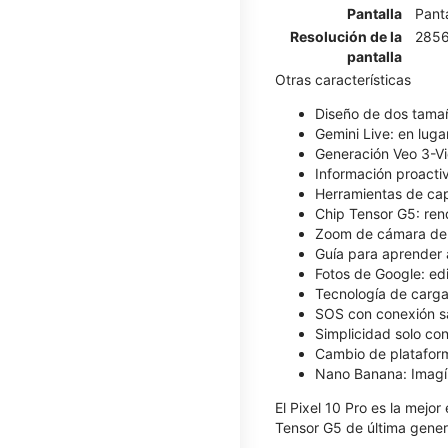
Pantalla
Pant
Resolución de la
2856
pantalla
Otras características
Diseño de dos tamañ
Gemini Live: en luga
Generación Veo 3-Vi
Información proacti
Herramientas de capt
Chip Tensor G5: ren
Zoom de cámara de ni
Guía para aprender 
Fotos de Google: edi
Tecnología de carga 
SOS con conexión sat
Simplicidad solo con
Cambio de plataforma
Nano Banana: Imagín
El Pixel 10 Pro es la mejo
Tensor G5 de última gener