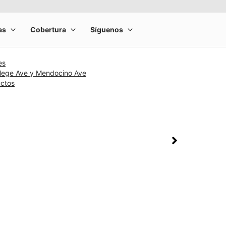
es
llege Ave y Mendocino Ave
uctos
rge product image at a time. Use the Previous and Next buttons to m
olumn of small thumbnails. Selecting a thumbnail will change the main 