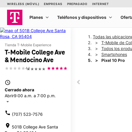
Todas las ubicacion
T-Mobile de Co
Tienda T-Mobile Experience
Todos los prod
T-Mobile College Ave
Smartphones
& Mendocino Ave
Pixel 10 Pro
4.1
★★★★★
This carousel shows one la
access_time
This carousel contains a c
Cerrado ahora
Abrir
9:00 a.m. a 7:00 p.m.
arrow_drop_down
call
(707) 523-7576
location_on
501B College Ave Santa