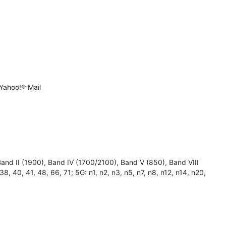
Yahoo!® Mail
 II (1900), Band IV (1700/2100), Band V (850), Band VIII
, 38, 40, 41, 48, 66, 71; 5G: n1, n2, n3, n5, n7, n8, n12, n14, n20,