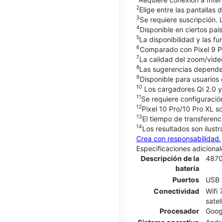
2
Elige entre las pantallas 
3
Se requiere suscripción. 
4
Disponible en ciertos paí
5
La disponibilidad y las f
6
Comparado con Pixel 9 Pro
7
La calidad del zoom/video
8
Las sugerencias dependen 
9
Disponible para usuarios
10
Los cargadores Qi 2.0 y
11
Se requiere configuración
12
Pixel 10 Pro/10 Pro XL so
13
El tiempo de transferenc
14
Los resultados son ilust
Crea con responsabilidad.
Especificaciones adicional
Descripción de la
487
batería
Puertos
USB 
Conectividad
Wifi
satel
Procesador
Goog