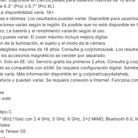
de 6.3" (Pro) o 6.7" (Pro XL).
La disponibilidad varía. 18+.
ses e idiomas. Los resultados pueden variar. Disponible para usuari
unciones varían según la región. Es posible que no esté disponible en 
. La batería y el rendimiento variarán según el uso.
 puede variar. El zoom máximo incluye mejora digital.
de la iluminación, el sujeto y el modo de la cámara.
 elegibles mayores de 18 años. Consulta g.co/photos/ask. Los result
 los accesorios magnéticos se venden por separado.
. Solo en EE. UU. Servicio gratis los primeros 2 años. Consulta g.co/pi
lo es compatible con eSIM. Se requiere configuración digital. Admite 
ia varía. Más información disponible en g.co/pixel/copydatahelp.
rativos y pueden variar. Se requiere conexión a Internet. Funciona c
es
0 mAh
tipo C
 7 (802.11be) con 2.4 GHz, 5 GHz, 6 GHz, 2x2 MIMO, Bluetooth 6.0, N
itales
le Tensor G5