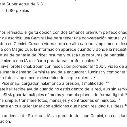
alla Super Actua de 6.3"
 x 1280 píxeles
os refinado: elige tu opción con dos tamaños premium perfeccionad
r de escribir, usa Gemini Live para tener una conversación natural y fl
deo en Gemini. Crea un video corto de alta calidad simplemente desc
va con Magic Cue: la información aparece cuándo y dónde la necesite
ura de pantalla de Pixel: resume y busca tus capturas de pantalla. 
dimiento con IA diseñado para tareas profesionales. ⁶
vel profesional: zoom con resolución profesional 100x y video de al
a usar la cámara: Gemini te ayuda a encuadrar, iluminar y componer 
ta fotos simplemente describiendo lo que quieres. ⁹
Pixelsnap: cargador inalámbrico a presión, simplificado. ¹⁰
elital: recibe ayuda cuando no estés dentro de la red, aún sin servici
 eSIM: guarda múltiples números y cambia planes de forma digital. ¹
 simple: transfiere fotos, mensajes y contraseñas en minutos. ¹³
ate en cualquier lugar con ediciones que hacen realidad tus ideas.¹
r experiencia de Pixel, con IA sin precedentes con Gemini, una calida
1
ación.