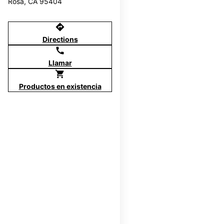
Rosa, CA 95404
directions
Directions
call
Llamar
shopping_cart
Productos en existencia