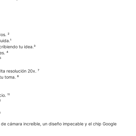
os. ²
uida.¹
ribiendo tu idea.³
s. ⁴
⁵
ta resolución 20x. ⁷
tu toma. ⁸
o. ¹¹
²
⁴
d de cámara increíble, un diseño impecable y el chip Google