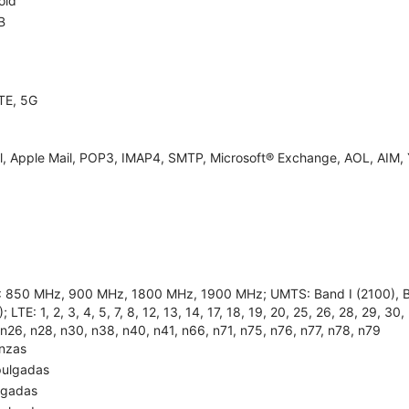
oid
B
TE, 5G
l, Apple Mail, POP3, IMAP4, SMTP, Microsoft® Exchange, AOL, AIM, 
 850 MHz, 900 MHz, 1800 MHz, 1900 MHz; UMTS: Band I (2100), Band
; LTE: 1, 2, 3, 4, 5, 7, 8, 12, 13, 14, 17, 18, 19, 20, 25, 26, 28, 29, 30
 n26, n28, n30, n38, n40, n41, n66, n71, n75, n76, n77, n78, n79
onzas
pulgadas
lgadas