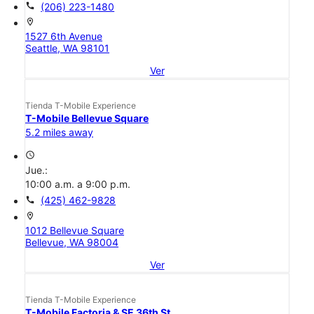
call
(206) 223-1480
location_on
1527 6th Avenue
Seattle, WA 98101
Ver
Tienda T-Mobile Experience
T-Mobile Bellevue Square
5.2 miles away
access_time
Jue.:
10:00 a.m. a 9:00 p.m.
call
(425) 462-9828
location_on
1012 Bellevue Square
Bellevue, WA 98004
Ver
Tienda T-Mobile Experience
T-Mobile Factoria & SE 36th St