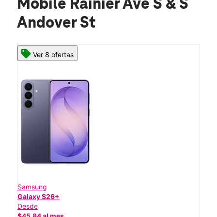
Mobile Rainier Ave S & S
Andover St
Ver 8 ofertas
Samsung
Galaxy S26+
Desde
$45.84 al mes