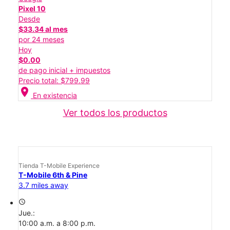
Pixel 10
Desde
$33.34 al mes
por 24 meses
Hoy
$0.00
de pago inicial + impuestos
Precio total: $799.99
location_on
En existencia
Ver todos los productos
Tienda T-Mobile Experience
T-Mobile 6th & Pine
3.7 miles away
access_time
Jue.:
10:00 a.m. a 8:00 p.m.