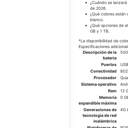
¿Cuándo se lanzará 
de 2026.
¿Qué colores están 
blanco.
¿Qué opciones de al
GB y 1 TB.
*La disponibilidad de col
Especificaciones adicional
Descripción de la
500
batería
Puertos
USB
Conectividad
802.
Procesador
Qua
Sistema operativo
And
Ram
12 
Memoria
0 G
expandible máxima
Generaciones de
4G 
tecnología de red
inalámbrica
Plataformas de
POP