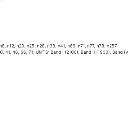
 n12, n20, n25, n28, n38, n41, n66, n71, n77, n78, n257,
, 40, 41, 48, 66, 71; UMTS: Band I (2100), Band II (1900), Band IV