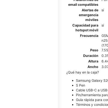
email compatibles
Alertas de
sí
emergencia
móviles
Capacidad para
sí
hotspot móvil
Frecuencia
GSM
n258
(17
Peso
7.5
Duración
0.3
Altura
6.4
Ancho
3.0
¿Qué hay en la caja?
Samsung Galaxy S26
S Pen
Cable USB-C a USB
Pin/herramienta para
Guía rápida para c
Términos y condicio