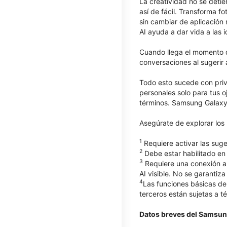
La creatividad no se deti
así de fácil. Transforma 
sin cambiar de aplicación
AI ayuda a dar vida a las i
Cuando llega el momento d
conversaciones al sugerir 
Todo esto sucede con priv
personales solo para tus o
términos. Samsung Galaxy
Asegúrate de explorar lo
1
Requiere activar las suge
2
Debe estar habilitado en 
3
Requiere una conexión a 
AI visible. No se garantiza
4
Las funciones básicas de
terceros están sujetas a t
Datos breves del Samsun