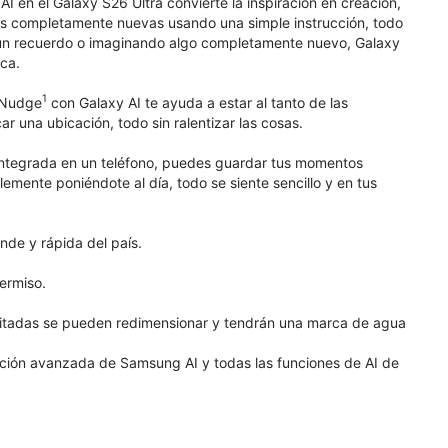
I en el Galaxy S26 Ultra convierte la inspiración en creación,
enes completamente nuevas usando una simple instrucción, todo
 un recuerdo o imaginando algo completamente nuevo, Galaxy
ica.
1
w Nudge
con Galaxy AI te ayuda a estar al tanto de las
 una ubicación, todo sin ralentizar las cosas.
integrada en un teléfono, puedes guardar tus momentos
emente poniéndote al día, todo se siente sencillo y en tus
nde y rápida del país.
ermiso.
ditadas se pueden redimensionar y tendrán una marca de agua
nción avanzada de Samsung AI y todas las funciones de AI de