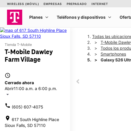
Todas las ubicacion
T-Mobile Dawley
Tienda T-Mobile
Todos los prod
T-Mobile Dawley
Smartphones
Farm Village
Galaxy S26 Ult
access_time
This carousel shows one la
Cerrado ahora
This carousel contains a c
Abrir
11:00 a.m. a 6:00 p.m.
arrow_drop_down
call
(605) 607-4075
location_on
617 South Highline Place
Sioux Falls, SD 57110