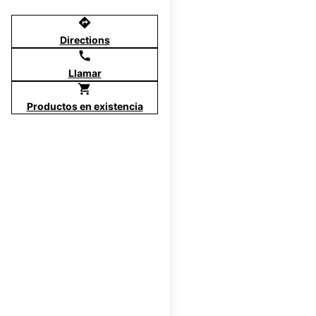
directions
Directions
call
Llamar
shopping_cart
Productos en existencia