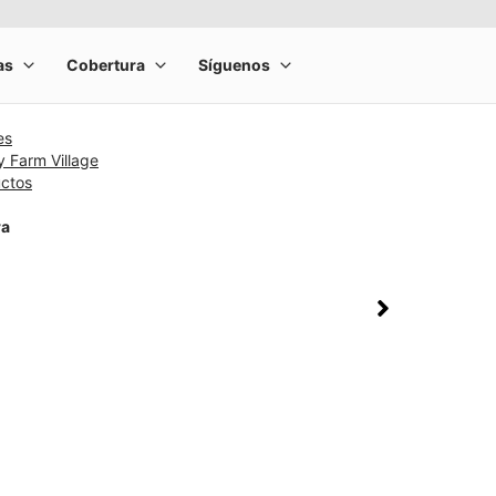
es
 Farm Village
uctos
ra
rge product image at a time. Use the Previous and Next buttons to m
olumn of small thumbnails. Selecting a thumbnail will change the main 