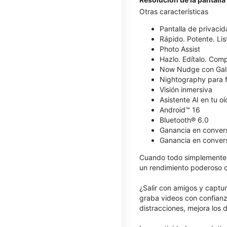
Otras características
​​​​​​​Pantalla de privaci
Rápido. Potente. List
Photo Assist
Hazlo. Edítalo. Comp
Now Nudge con Gal
Nightography para f
Visión inmersiva
Asistente AI en tu o
Android™ 16
Bluetooth® 6.0
Ganancia en conver
Ganancia en convers
Cuando todo simplemente 
un rendimiento poderoso co
¿Salir con amigos y captur
graba videos con confianz
distracciones, mejora los 