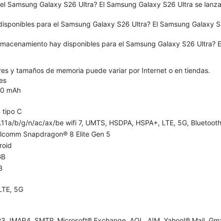
el Samsung Galaxy S26 Ultra? El Samsung Galaxy S26 Ultra se lanzar
disponibles para el Samsung Galaxy S26 Ultra? El Samsung Galaxy S26
macenamiento hay disponibles para el Samsung Galaxy S26 Ultra? E
ores y tamaños de memoria puede variar por Internet o en tiendas.
es
0 mAh
 tipo C
11a/b/g/n/ac/ax/be wifi 7, UMTS, HSDPA, HSPA+, LTE, 5G, Bluetooth 
lcomm Snapdragon® 8 Elite Gen 5
roid
GB
B
LTE, 5G
3, IMAP4, SMTP, Microsoft® Exchange, AOL, AIM, Yahoo!® Mail, Gma