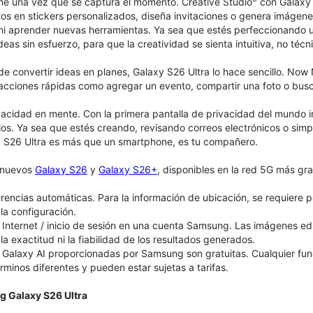
ene una vez que se captura el momento. Creative Studio
con Galaxy A
fotos en stickers personalizados, diseña invitaciones o genera imág
 ni aprender nuevas herramientas. Ya sea que estés perfeccionando
deas sin esfuerzo, para que la creatividad se sienta intuitiva, no técn
e convertir ideas en planes, Galaxy S26 Ultra lo hace sencillo. No
acciones rápidas como agregar un evento, compartir una foto o buscar
acidad en mente. Con la primera pantalla de privacidad del mundo 
jos. Ya sea que estés creando, revisando correos electrónicos o simpl
 S26 Ultra es más que un smartphone, es tu compañero.
s nuevos
Galaxy S26
y
Galaxy S26+
, disponibles en la red 5G más gra
rencias automáticas. Para la información de ubicación, se requiere p
la configuración.
Internet / inicio de sesión en una cuenta Samsung. Las imágenes e
 la exactitud ni la fiabilidad de los resultados generados.
 Galaxy AI proporcionadas por Samsung son gratuitas. Cualquier fu
érminos diferentes y pueden estar sujetas a tarifas.
g Galaxy S26 Ultra