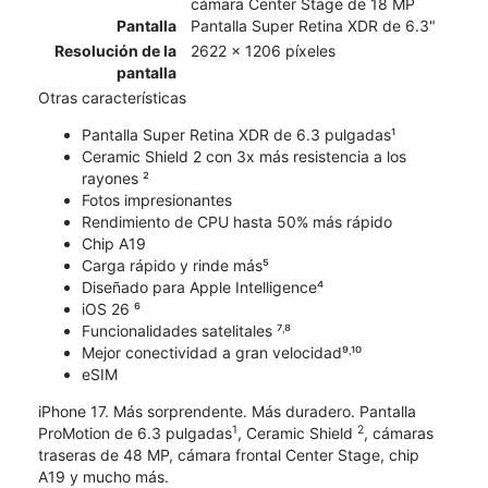
cámara Center Stage de 18 MP
Pantalla
Pantalla Super Retina XDR de 6.3"
Resolución de la
2622 x 1206 píxeles
pantalla
Otras características
Pantalla Super Retina XDR de 6.3 pulgadas¹
Ceramic Shield 2 con 3x más resistencia a los
rayones ²
Fotos impresionantes
Rendimiento de CPU hasta 50% más rápido
Chip A19
Carga rápido y rinde más⁵
Diseñado para Apple Intelligence⁴
iOS 26 ⁶
Funcionalidades satelitales ⁷˒⁸
Mejor conectividad a gran velocidad⁹˒¹⁰
eSIM
iPhone 17. Más sorprendente. Más duradero. Pantalla
1
2
ProMotion de 6.3 pulgadas
, Ceramic Shield
, cámaras
traseras de 48 MP, cámara frontal Center Stage, chip
A19 y mucho más.