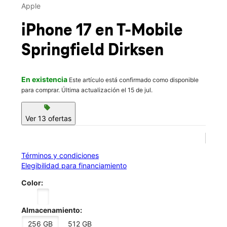
Vie.:
10:00 a.m. a 8:00 p.m.
Apple
Sáb.:
10:00 a.m. a 8:00 p.m.
location_on
iPhone 17
en T-Mobile
2720 N Dirksen Parkway Springfield, IL 62702
Springfield Dirksen
En existencia
Este artículo está confirmado como disponible
para comprar. Última actualización el 15 de jul.
sell
Ver 13 ofertas
Términos y condiciones
Elegibilidad para financiamiento
Color:
Almacenamiento:
256 GB
512 GB