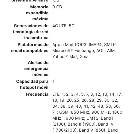
Memoria
0 GB
expandible
máxima
Generaciones de
4G LTE, 5G
tecnología de red
inalámbrica
Plataformas de
Apple Mail, POP3, IMAP4, SMTP,
email compatibles
Microsoft® Exchange, AOL, AIM,
Yahoo!® Mail, Gmail
Alertas de
sí
emergencia
móviles
Capacidad para
sí
hotspot móvil
Frecuencia
LTE: 1, 2, 3, 4, 5, 7, 8, 12, 13, 14, 17,
18, 19, 20, 25, 26, 28, 29, 30, 32,
34, 38, 39, 40, 41, 42, 48, 53, 66,
71; GSM: 850 MHz, 900 MHz, 1800
MHz, 1900 MHz; UMTS: Band I
(2100), Band II (1900), Band IV
(1700/2100), Band V (850), Band