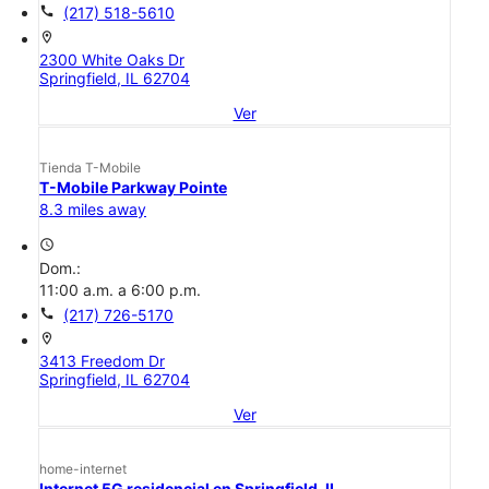
call
(217) 518-5610
location_on
2300 White Oaks Dr
Springfield, IL 62704
Ver
Tienda T-Mobile
T-Mobile Parkway Pointe
8.3 miles away
access_time
Dom.:
11:00 a.m. a 6:00 p.m.
call
(217) 726-5170
location_on
3413 Freedom Dr
Springfield, IL 62704
Ver
home-internet
Internet 5G residencial en Springfield, IL