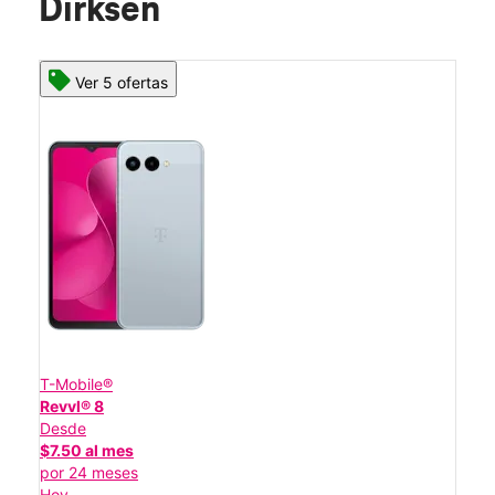
Dirksen
Ver 5 ofertas
T-Mobile®
Revvl® 8
Desde
$7.50 al mes
por 24 meses
Hoy