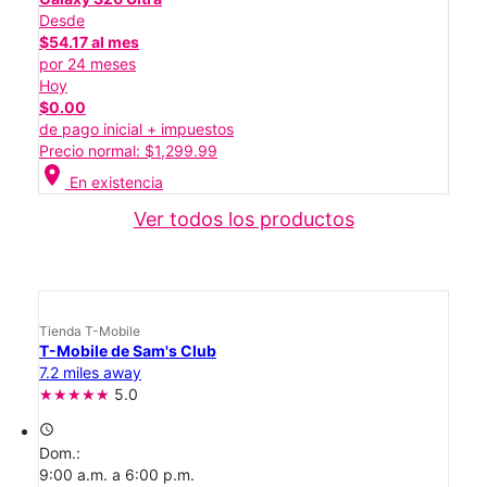
Desde
$54.17 al mes
por 24 meses
Hoy
$0.00
de pago inicial + impuestos
Precio normal: $1,299.99
location_on
En existencia
Ver todos los productos
Tienda T-Mobile
T-Mobile de Sam's Club
7.2 miles away
5.0
access_time
Dom.:
9:00 a.m. a 6:00 p.m.