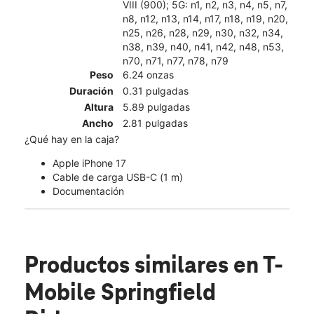
VIII (900); 5G: n1, n2, n3, n4, n5, n7,
n8, n12, n13, n14, n17, n18, n19, n20,
n25, n26, n28, n29, n30, n32, n34,
n38, n39, n40, n41, n42, n48, n53,
n70, n71, n77, n78, n79
Peso
6.24 onzas
Duración
0.31 pulgadas
Altura
5.89 pulgadas
Ancho
2.81 pulgadas
¿Qué hay en la caja?
Apple iPhone 17
Cable de carga USB-C (1 m)
Documentación
Productos similares
en T-
Mobile Springfield