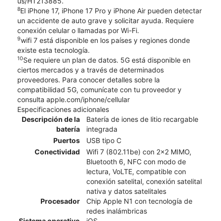
us/HT213885.
8
El iPhone 17, iPhone 17 Pro y iPhone Air pueden detectar
un accidente de auto grave y solicitar ayuda. Requiere
conexión celular o llamadas por Wi-Fi.
9
wifi 7 está disponible en los países y regiones donde
existe esta tecnología.
10
Se requiere un plan de datos. 5G está disponible en
ciertos mercados y a través de determinados
proveedores. Para conocer detalles sobre la
compatibilidad 5G, comunícate con tu proveedor y
consulta apple.com/iphone/cellular
Especificaciones adicionales
Descripción de la
Batería de iones de litio recargable
batería
integrada
Puertos
USB tipo C
Conectividad
Wifi 7 (802.11be) con 2x2 MIMO,
Bluetooth 6, NFC con modo de
lectura, VoLTE, compatible con
conexión satelital, conexión satelital
nativa y datos satelitales
Procesador
Chip Apple N1 con tecnología de
redes inalámbricas
Sistema operativo
iOS