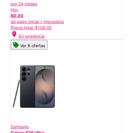
por 24 meses
Hoy
$0.00
de pago inicial + impuestos
Precio total: $108.00
location_on
En existencia
Ver 8 ofertas
Samsung
Galaxy S26 Ultra