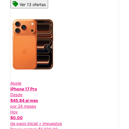
Ver 13 ofertas
Apple
iPhone 17 Pro
Desde
$45.84 al mes
por 24 meses
Hoy
$0.00
de pago inicial + impuestos