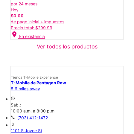
por 24 meses
Hoy
$0.00
de pago inicial + impuestos
Precio total: $299.99
location_on
En existencia
Ver todos los productos
Tienda T-Mobile Experience
T-Mobile de Pentagon Row
8.6 miles away
access_time
Sáb.:
10:00 a.m. a 8:00 p.m.
call
(703) 412-1472
location_on
1101 S Joyce St