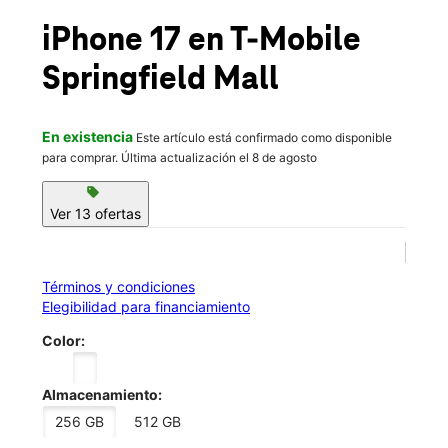
Vie.:
10:00 a.m. a 9:00 p.m.
location_on
iPhone 17
en T-Mobile
6500 Springfield Mall # 27045 Springfield, VA 22150
Springfield Mall
En existencia
Este artículo está confirmado como disponible
para comprar. Última actualización el 8 de agosto
sell
Ver 13 ofertas
Términos y condiciones
Elegibilidad para financiamiento
Color:
Almacenamiento:
256 GB
512 GB