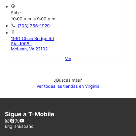
access_time
Sáb.:
10:00 a.m. a 9:00 p.m.
call
(703) 356-1929
location_on
1961 Chain Bridge Rd
Ste J008L
McLean, VA 22102
Ver
¿Buscas más?
Ver todas las tiendas en Virginia