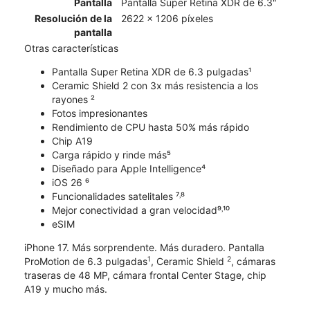
Pantalla
Pantalla Super Retina XDR de 6.3"
Resolución de la
2622 x 1206 píxeles
pantalla
Otras características
Pantalla Super Retina XDR de 6.3 pulgadas¹
Ceramic Shield 2 con 3x más resistencia a los
rayones ²
Fotos impresionantes
Rendimiento de CPU hasta 50% más rápido
Chip A19
Carga rápido y rinde más⁵
Diseñado para Apple Intelligence⁴
iOS 26 ⁶
Funcionalidades satelitales ⁷˒⁸
Mejor conectividad a gran velocidad⁹˒¹⁰
eSIM
iPhone 17. Más sorprendente. Más duradero. Pantalla
1
2
ProMotion de 6.3 pulgadas
, Ceramic Shield
, cámaras
traseras de 48 MP, cámara frontal Center Stage, chip
A19 y mucho más.