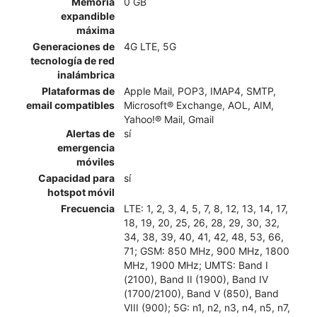
Memoria
0 GB
expandible
máxima
Generaciones de
4G LTE, 5G
tecnología de red
inalámbrica
Plataformas de
Apple Mail, POP3, IMAP4, SMTP,
email compatibles
Microsoft® Exchange, AOL, AIM,
Yahoo!® Mail, Gmail
Alertas de
sí
emergencia
móviles
Capacidad para
sí
hotspot móvil
Frecuencia
LTE: 1, 2, 3, 4, 5, 7, 8, 12, 13, 14, 17,
18, 19, 20, 25, 26, 28, 29, 30, 32,
34, 38, 39, 40, 41, 42, 48, 53, 66,
71; GSM: 850 MHz, 900 MHz, 1800
MHz, 1900 MHz; UMTS: Band I
(2100), Band II (1900), Band IV
(1700/2100), Band V (850), Band
VIII (900); 5G: n1, n2, n3, n4, n5, n7,