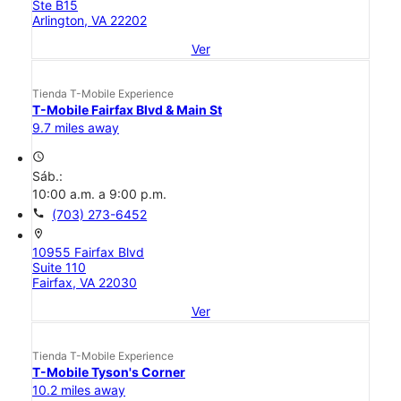
Ste B15
Arlington, VA 22202
Ver
Tienda T-Mobile Experience
T-Mobile Fairfax Blvd & Main St
9.7 miles away
access_time
Sáb.:
10:00 a.m. a 9:00 p.m.
call
(703) 273-6452
location_on
10955 Fairfax Blvd
Suite 110
Fairfax, VA 22030
Ver
Tienda T-Mobile Experience
T-Mobile Tyson's Corner
10.2 miles away