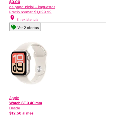
$0.00
de pago inicial + impuestos
Precio normal: $1,099.99
location_on
En existencia
Ver 2 ofertas
Apple
Watch SE 3 40 mm
Desde
$12.50 al mes