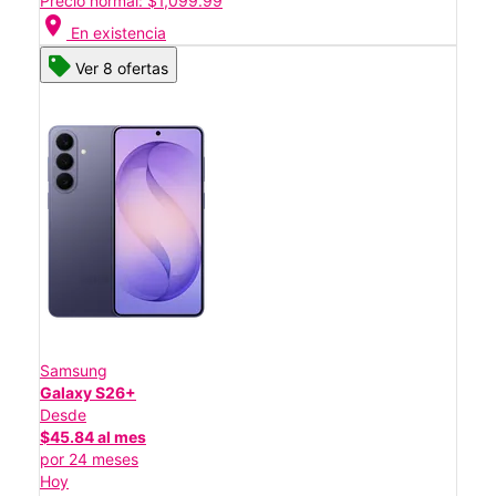
Precio normal: $1,099.99
location_on
En existencia
Ver 8 ofertas
Samsung
Galaxy S26+
Desde
$45.84 al mes
por 24 meses
Hoy