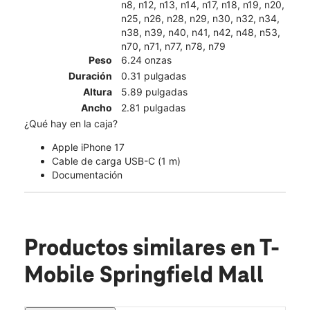
n8, n12, n13, n14, n17, n18, n19, n20,
n25, n26, n28, n29, n30, n32, n34,
n38, n39, n40, n41, n42, n48, n53,
n70, n71, n77, n78, n79
Peso
6.24 onzas
Duración
0.31 pulgadas
Altura
5.89 pulgadas
Ancho
2.81 pulgadas
¿Qué hay en la caja?
Apple iPhone 17
Cable de carga USB-C (1 m)
Documentación
Productos similares
en T-
Mobile Springfield Mall