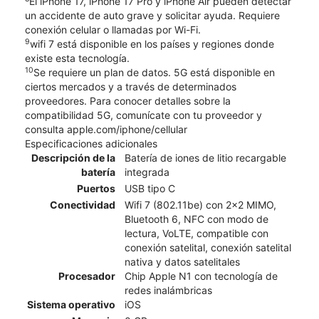
El iPhone 17, iPhone 17 Pro y iPhone Air pueden detectar
un accidente de auto grave y solicitar ayuda. Requiere
conexión celular o llamadas por Wi-Fi.
9
wifi 7 está disponible en los países y regiones donde
existe esta tecnología.
10
Se requiere un plan de datos. 5G está disponible en
ciertos mercados y a través de determinados
proveedores. Para conocer detalles sobre la
compatibilidad 5G, comunícate con tu proveedor y
consulta apple.com/iphone/cellular
Especificaciones adicionales
Descripción de la
Batería de iones de litio recargable
batería
integrada
Puertos
USB tipo C
Conectividad
Wifi 7 (802.11be) con 2x2 MIMO,
Bluetooth 6, NFC con modo de
lectura, VoLTE, compatible con
conexión satelital, conexión satelital
nativa y datos satelitales
Procesador
Chip Apple N1 con tecnología de
redes inalámbricas
Sistema operativo
iOS