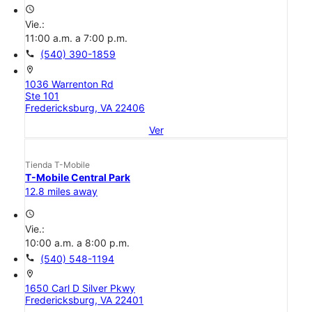
access_time
Vie.:
11:00 a.m. a 7:00 p.m.
call
(540) 390-1859
location_on
1036 Warrenton Rd
Ste 101
Fredericksburg, VA 22406
Ver
Tienda T-Mobile
T-Mobile Central Park
12.8 miles away
access_time
Vie.:
10:00 a.m. a 8:00 p.m.
call
(540) 548-1194
location_on
1650 Carl D Silver Pkwy
Fredericksburg, VA 22401