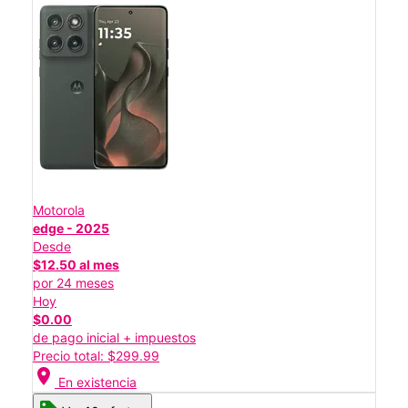
Motorola
edge - 2025
Desde
$12.50 al mes
por 24 meses
Hoy
$0.00
de pago inicial + impuestos
Precio total: $299.99
location_on
En existencia