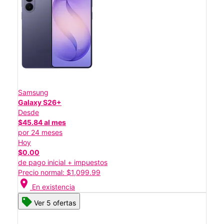
Samsung
Galaxy S26+
Desde
$45.84 al mes
por 24 meses
Hoy
$0.00
de pago inicial + impuestos
Precio normal: $1,099.99
location_on
En existencia
Ver 5 ofertas