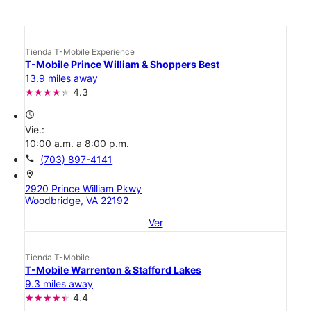
Tienda T-Mobile Experience
T-Mobile Prince William & Shoppers Best
13.9 miles away
4.3
access_time
Vie.:
10:00 a.m. a 8:00 p.m.
call
(703) 897-4141
location_on
2920 Prince William Pkwy
Woodbridge, VA 22192
Ver
Tienda T-Mobile
T-Mobile Warrenton & Stafford Lakes
9.3 miles away
4.4