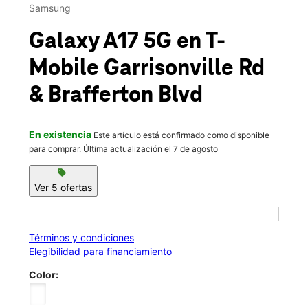
Jue.:
10:00 a.m. a 8:00 p.m.
Samsung
location_on
325 Garrisonville Road Ste 108 Stafford, VA 22554
Galaxy A17 5G
en T-
Mobile
Garrisonville Rd
& Brafferton Blvd
En existencia
Este artículo está confirmado como disponible
para comprar. Última actualización el 7 de agosto
sell
Ver 5 ofertas
Términos y condiciones
Elegibilidad para financiamiento
Color: