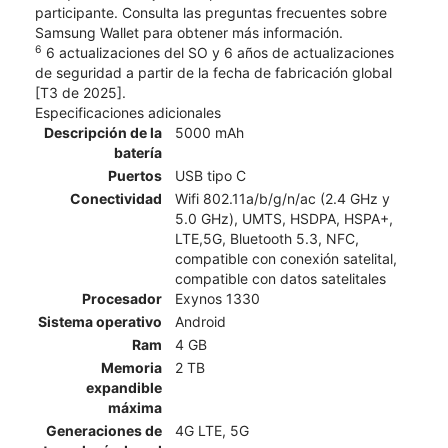
participante. Consulta las preguntas frecuentes sobre
Samsung Wallet para obtener más información.
6
6 actualizaciones del SO y 6 años de actualizaciones
de seguridad a partir de la fecha de fabricación global
[T3 de 2025].
Especificaciones adicionales
Descripción de la
5000 mAh
batería
Puertos
USB tipo C
Conectividad
Wifi 802.11a/b/g/n/ac (2.4 GHz y
5.0 GHz), UMTS, HSDPA, HSPA+,
LTE,5G, Bluetooth 5.3, NFC,
compatible con conexión satelital,
compatible con datos satelitales
Procesador
Exynos 1330
Sistema operativo
Android
Ram
4 GB
Memoria
2 TB
expandible
máxima
Generaciones de
4G LTE, 5G