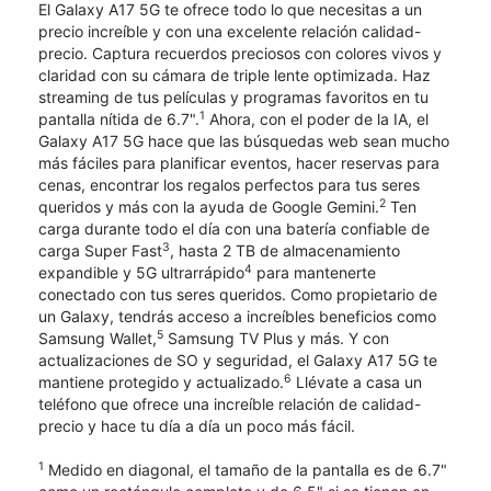
El Galaxy A17 5G te ofrece todo lo que necesitas a un
precio increíble y con una excelente relación calidad-
precio. Captura recuerdos preciosos con colores vivos y
claridad con su cámara de triple lente optimizada. Haz
streaming de tus películas y programas favoritos en tu
1
pantalla nítida de 6.7".
Ahora, con el poder de la IA, el
Galaxy A17 5G hace que las búsquedas web sean mucho
más fáciles para planificar eventos, hacer reservas para
cenas, encontrar los regalos perfectos para tus seres
2
queridos y más con la ayuda de Google Gemini.
Ten
carga durante todo el día con una batería confiable de
3
carga Super Fast
, hasta 2 TB de almacenamiento
4
expandible y 5G ultrarrápido
para mantenerte
conectado con tus seres queridos. Como propietario de
un Galaxy, tendrás acceso a increíbles beneficios como
5
Samsung Wallet,
Samsung TV Plus y más. Y con
actualizaciones de SO y seguridad, el Galaxy A17 5G te
6
mantiene protegido y actualizado.
Llévate a casa un
teléfono que ofrece una increíble relación de calidad-
precio y hace tu día a día un poco más fácil.
1
Medido en diagonal, el tamaño de la pantalla es de 6.7"