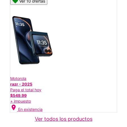
Ver 10 ofertas
Motorola
razr - 2025
Paga el total hoy
$549.99
+ impuesto
location_on
En existencia
Ver todos los productos