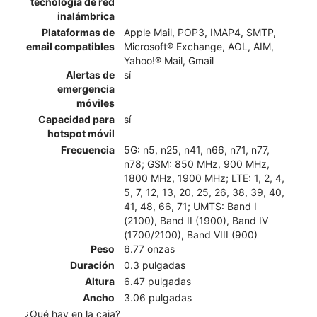
tecnología de red
inalámbrica
Plataformas de
Apple Mail, POP3, IMAP4, SMTP,
email compatibles
Microsoft® Exchange, AOL, AIM,
Yahoo!® Mail, Gmail
Alertas de
sí
emergencia
móviles
Capacidad para
sí
hotspot móvil
Frecuencia
5G: n5, n25, n41, n66, n71, n77,
n78; GSM: 850 MHz, 900 MHz,
1800 MHz, 1900 MHz; LTE: 1, 2, 4,
5, 7, 12, 13, 20, 25, 26, 38, 39, 40,
41, 48, 66, 71; UMTS: Band I
(2100), Band II (1900), Band IV
(1700/2100), Band VIII (900)
Peso
6.77 onzas
Duración
0.3 pulgadas
Altura
6.47 pulgadas
Ancho
3.06 pulgadas
¿Qué hay en la caja?