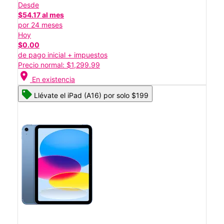
Desde
$54.17 al mes
por 24 meses
Hoy
$0.00
de pago inicial + impuestos
Precio normal: $1,299.99
location_on
En existencia
Llévate el iPad (A16) por solo $199