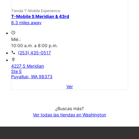
Tienda T-Mobile Experience
T-Mobile S Meridian & 43rd
8.3 miles away
access_time
Mié.:
10:00 a.m. a 8:00 p.m.
call
(253) 435-0517
location_on
4227 S Meridian
Ste E
Puyallup, WA 98373
Ver
¿Buscas más?
Ver todas las tiendas en Washington