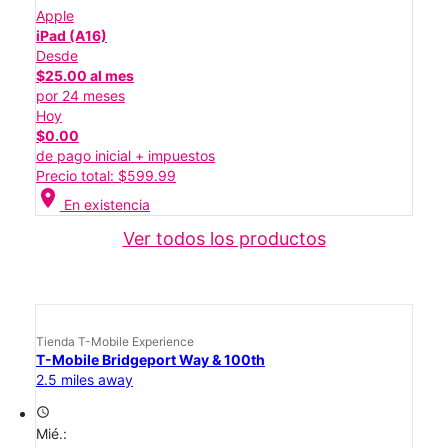
Apple
iPad (A16)
Desde
$25.00 al mes
por 24 meses
Hoy
$0.00
de pago inicial + impuestos
Precio total: $599.99
location_on
En existencia
Ver todos los productos
Tienda T-Mobile Experience
T-Mobile Bridgeport Way & 100th
2.5 miles away
access_time
Mié.: