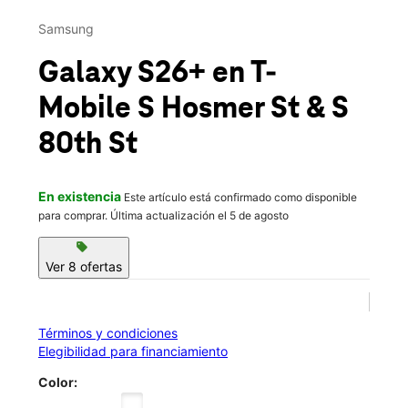
Lun.:
10:00 a.m. a 8:00 p.m.
This carousel contains a column of small thumbnails. Selecting 
Mar.:
10:00 a.m. a 8:00 p.m.
Samsung
location_on
7921 S Hosmer St Ste D Tacoma, WA 98408
Galaxy S26+
en T-
Mobile
S Hosmer St & S
80th St
En existencia
Este artículo está confirmado como disponible
para comprar. Última actualización el 5 de agosto
sell
Ver 8 ofertas
Términos y condiciones
Elegibilidad para financiamiento
Color: