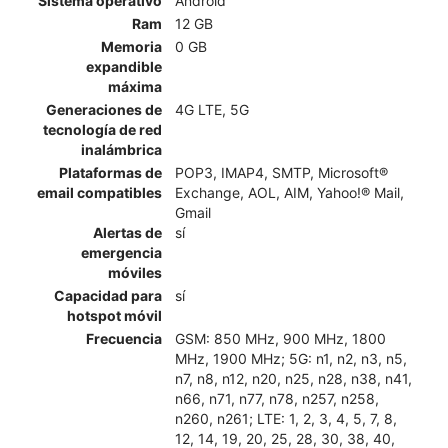
Sistema operativo
Android
Ram
12 GB
Memoria
0 GB
expandible
máxima
Generaciones de
4G LTE, 5G
tecnología de red
inalámbrica
Plataformas de
POP3, IMAP4, SMTP, Microsoft®
email compatibles
Exchange, AOL, AIM, Yahoo!® Mail,
Gmail
Alertas de
sí
emergencia
móviles
Capacidad para
sí
hotspot móvil
Frecuencia
GSM: 850 MHz, 900 MHz, 1800
MHz, 1900 MHz; 5G: n1, n2, n3, n5,
n7, n8, n12, n20, n25, n28, n38, n41,
n66, n71, n77, n78, n257, n258,
n260, n261; LTE: 1, 2, 3, 4, 5, 7, 8,
12, 14, 19, 20, 25, 28, 30, 38, 40,