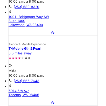
10:00 a.m. a 8:00 p.m.
call
(253) 589-8320
location_on
10011 Bridgeport Way SW
Suite 1000
Lakewood, WA 98499
Ver
Tienda T-Mobile Experience
T-Mobile 6th & Pearl
5.5 miles away
4.0
access_time
Mié.:
10:00 a.m. a 8:00 p.m.
call
(253) 566-7643
location_on
5914 6th Ave
Tacoma, WA 98406
Ver