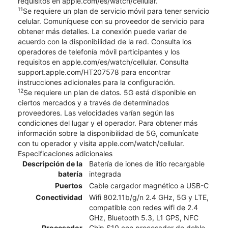
requisitos en apple.com/es/watch/cellular.
11
Se requiere un plan de servicio móvil para tener servicio
celular. Comuníquese con su proveedor de servicio para
obtener más detalles. La conexión puede variar de
acuerdo con la disponibilidad de la red. Consulta los
operadores de telefonía móvil participantes y los
requisitos en apple.com/es/watch/cellular. Consulta
support.apple.com/HT207578 para encontrar
instrucciones adicionales para la configuración.
12
Se requiere un plan de datos. 5G está disponible en
ciertos mercados y a través de determinados
proveedores. Las velocidades varían según las
condiciones del lugar y el operador. Para obtener más
información sobre la disponibilidad de 5G, comunícate
con tu operador y visita apple.com/watch/cellular.
Especificaciones adicionales
Descripción de la
Batería de iones de litio recargable
batería
integrada
Puertos
Cable cargador magnético a USB-C
Conectividad
Wifi 802.11b/g/n 2.4 GHz, 5G y LTE,
compatible con redes wifi de 2.4
GHz, Bluetooth 5.3, L1 GPS, NFC
Procesador
Chip S10 con procesador de doble