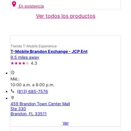
location_on
En existencia
Ver todos los productos
Tienda T-Mobile Experience
T-Mobile Brandon Exchange - JCP Ent
9.5 miles away
4.3
access_time
Mié.:
10:00 a.m. a 8:00 p.m.
call
(813) 685-7576
location_on
459 Brandon Town Center Mall
Ste 330
Brandon, FL 33511
Ver