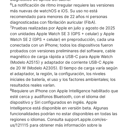
6
La notificación de ritmo irregular requiere las versiones
más nuevas de watchOS e iOS. Su uso no está
recomendado para menores de 22 años ni personas
diagnosticadas con fibrilación auricular (FibA).
7
Pruebas realizadas por Apple en julio y agosto de 2025
con unidades Apple Watch SE 3 (GPS + celular) y Apple
Watch SE 2 (GPS + celular) en preproducción, cada una
conectada con un iPhone; todos los dispositivos fueron
probados con versiones preliminares del software, cable
magnético de carga rápida a USB-C para Apple Watch
(Modelo A2515) y adaptador de corriente USB-C Apple
de 20 W (Modelo A2305). El tiempo de carga varía según
el adaptador, la región, la configuración, los niveles
iniciales de batería, el uso y los factores ambientales; los
resultados reales varían.
8
Requiere un iPhone con Apple Intelligence habilitado que
esté cerca y audífonos Bluetooth, con el idioma del
dispositivo y Siri configurados en inglés. Apple
Intelligence está disponible en versión beta. Algunas
funcionalidades podrían no estar disponibles en todas las
regiones o idiomas. Consulta support.apple.com/es-
us/121115 para obtener más información sobre la