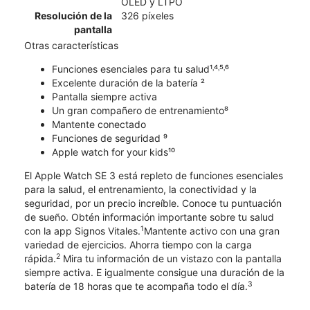
OLED y LTPO
Resolución de la
326 píxeles
pantalla
Otras características
Funciones esenciales para tu salud¹˒⁴˒⁵˒⁶
Excelente duración de la batería ²
Pantalla siempre activa
Un gran compañero de entrenamiento⁸
Mantente conectado
Funciones de seguridad ⁹
Apple watch for your kids¹⁰
El Apple Watch SE 3 está repleto de funciones esenciales
para la salud, el entrenamiento, la conectividad y la
seguridad, por un precio increíble. Conoce tu puntuación
de sueño. Obtén información importante sobre tu salud
1
con la app Signos Vitales.
Mantente activo con una gran
variedad de ejercicios. Ahorra tiempo con la carga
2
rápida.
Mira tu información de un vistazo con la pantalla
siempre activa. E igualmente consigue una duración de la
3
batería de 18 horas que te acompaña todo el día.