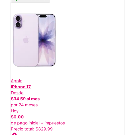
Apple
iPhone 17
Desde
$34.59 al mes
por 24 meses
Hoy
$0.00
de pago inicial + impuestos
Precio total: $829.99