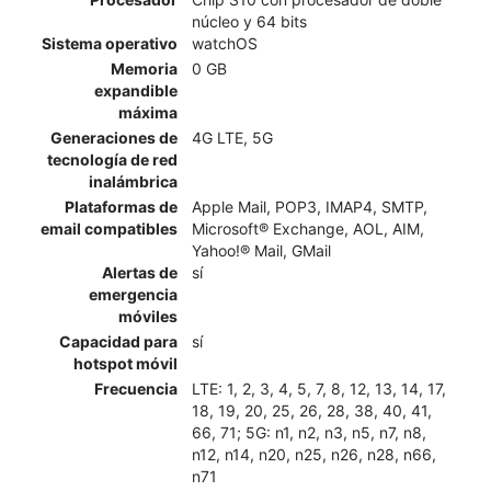
núcleo y 64 bits
Sistema operativo
watchOS
Memoria
0 GB
expandible
máxima
Generaciones de
4G LTE, 5G
tecnología de red
inalámbrica
Plataformas de
Apple Mail, POP3, IMAP4, SMTP,
email compatibles
Microsoft® Exchange, AOL, AIM,
Yahoo!® Mail, GMail
Alertas de
sí
emergencia
móviles
Capacidad para
sí
hotspot móvil
Frecuencia
LTE: 1, 2, 3, 4, 5, 7, 8, 12, 13, 14, 17,
18, 19, 20, 25, 26, 28, 38, 40, 41,
66, 71; 5G: n1, n2, n3, n5, n7, n8,
n12, n14, n20, n25, n26, n28, n66,
n71