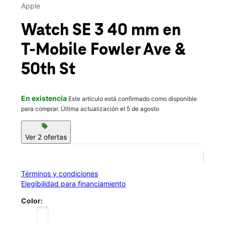
Lun.:
10:00 a.m. a 8:00 p.m.
Apple
Mar.:
10:00 a.m. a 8:00 p.m.
location_on
Watch SE 3 40 mm
en
5006 East Fowler Avenue Suite G Tampa, FL 33617
T-Mobile
Fowler Ave &
50th St
En existencia
Este artículo está confirmado como disponible
para comprar. Última actualización el 5 de agosto
sell
Ver 2 ofertas
Términos y condiciones
Elegibilidad para financiamiento
Color: