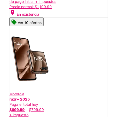
de pago inicial + impuestos
Precio normal: $1,199.99
location_on
En existencia
Ver 10 ofertas
Motorola
razr+ 2025
Paga el total hoy
$699.99
$799.99
+ impuesto