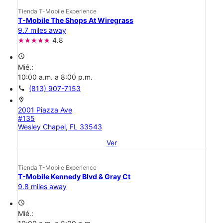
Tienda T-Mobile Experience
T-Mobile The Shops At Wiregrass
9.7 miles away
4.8
access_time
Mié.:
10:00 a.m. a 8:00 p.m.
call
(813) 907-7153
location_on
2001 Piazza Ave
#135
Wesley Chapel, FL 33543
Ver
Tienda T-Mobile Experience
T-Mobile Kennedy Blvd & Gray Ct
9.8 miles away
access_time
Mié.: