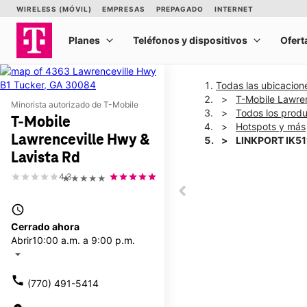
Todas las ubicacion
T-Mobile Lawren
Minorista autorizado de T-Mobile
Todos los prod
T-Mobile
Hotspots y más
Lawrenceville Hwy &
LINKPORT IK51
Lavista Rd
4.3
★★★★★
This carousel shows one la
This carousel contains a c
access_time
Cerrado ahora
Abrir
10:00 a.m. a 9:00 p.m.
arrow_drop_down
call
(770) 491-5414