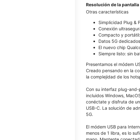
Resolución de la pantalla
Otras características
Simplicidad Plug & P
Conexión ultrasegura
Compacto y portátil
Datos 5G dedicados:
El nuevo chip Qualc
Siempre listo: sin ba
Presentamos el módem US
Creado pensando en la conv
la complejidad de los hot
Con su interfaz plug-and-
incluidos Windows, MacOS, 
conéctate y disfruta de u
USB-C. La solución de admi
5G.
El módem USB para Interne
menos de 1 libra, es lo su
mano. Mantente conectado 