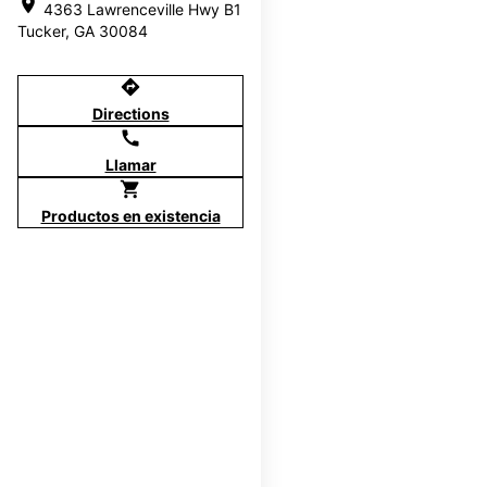
location_on
4363 Lawrenceville Hwy B1
Tucker, GA 30084
directions
Directions
call
Llamar
shopping_cart
Productos en existencia