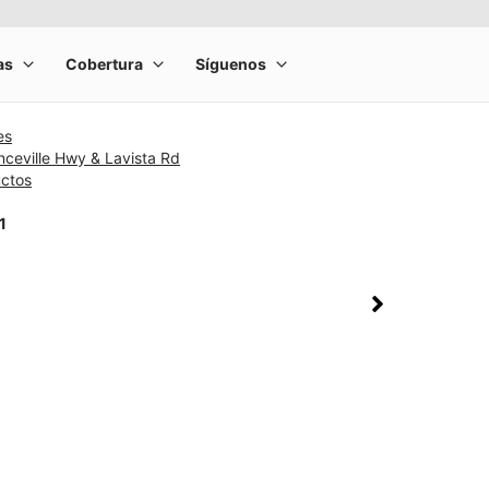
es
ceville Hwy & Lavista Rd
uctos
1
rge product image at a time. Use the Previous and Next buttons to m
olumn of small thumbnails. Selecting a thumbnail will change the main 