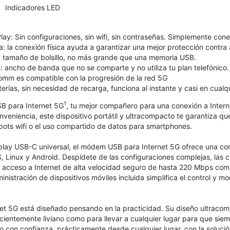
Indicadores LED
lay: Sin configuraciones, sin wifi, sin contraseñas. Simplemente co
: la conexión física ayuda a garantizar una mejor protección contra 
: tamaño de bolsillo, no más grande que una memoria USB.
 ancho de banda que no se comparte y no utiliza tu plan telefónico.
omm es compatible con la progresión de la red 5G
terías, sin necesidad de recarga, funciona al instante y casi en cualqu
1
B para Internet 5G
, tu mejor compañero para una conexión a Interne
eniencia, este dispositivo portátil y ultracompacto te garantiza qu
spots wifi o el uso compartido de datos para smartphones.
play USB-C universal, el módem USB para Internet 5G ofrece una com
Linux y Android. Despídete de las configuraciones complejas, las ca
n acceso a Internet de alta velocidad seguro de hasta 220 Mbps comp
nistración de dispositivos móviles incluida simplifica el control y m
t 5G está diseñado pensando en la practicidad. Su diseño ultracomp
ficientemente liviano como para llevar a cualquier lugar para que sie
con confianza, prácticamente desde cualquier lugar, con la solución