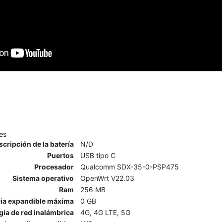
es
scripción de la batería
N/D
Puertos
USB tipo C
Procesador
Qualcomm SDX-35-0-PSP475
Sistema operativo
OpenWrt V22.03
Ram
256 MB
a expandible máxima
0 GB
ía de red inalámbrica
4G, 4G LTE, 5G