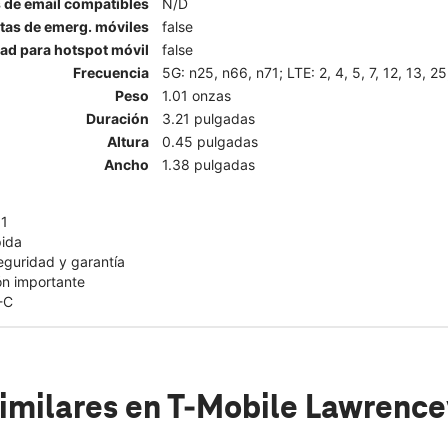
 de email compatibles
N/D
rtas de emerg. móviles
false
ad para hotspot móvil
false
Frecuencia
5G: n25, n66, n71; LTE: 2, 4, 5, 7, 12, 13, 25
Peso
1.01 onzas
Duración
3.21 pulgadas
Altura
0.45 pulgadas
Ancho
1.38 pulgadas
11
pida
eguridad y garantía
ón importante
-C
imilares
en T-Mobile Lawrencev