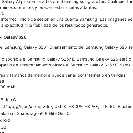
 Galaxy AI proporcionadas por Samsung son gratuitas. Cualquier fu
érminos diferentes y pueden estar sujetas a tarifas.
25.
Internet / inicio de sesión en una cuenta Samsung. Las imágenes e
 la exactitud ni la fiabilidad de los resultados generados.
g Galaxy S26
el Samsung Galaxy S26? El lanzamiento del Samsung Galaxy S26 será
á disponible el Samsung Galaxy S26? El Samsung Galaxy S26 está dispo
spacio de almacenamiento ofrece el Samsung Galaxy S26? El Samsun
ores y tamaños de memoria puede variar por Internet o en tiendas.
es
300 mAh
B tipo C
2.11a/b/g/n/ac/ax/be wifi 7, UMTS, HSDPA, HSPA+, LTE, 5G, Bluetooth
alcomm Snapdragon® 8 Elite Gen 5
droid
 GB