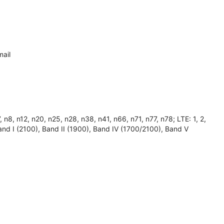
ail
, n12, n20, n25, n28, n38, n41, n66, n71, n77, n78; LTE: 1, 2,
 Band I (2100), Band II (1900), Band IV (1700/2100), Band V