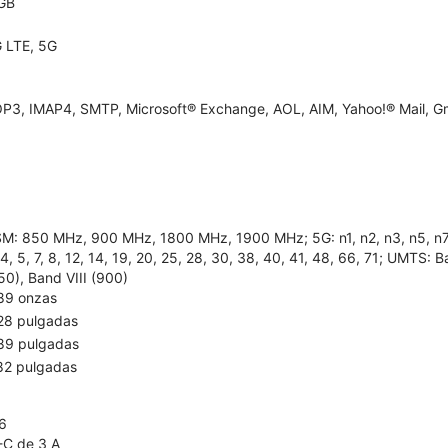
GB
 LTE, 5G
P3, IMAP4, SMTP, Microsoft® Exchange, AOL, AIM, Yahoo!® Mail, Gm
M: 850 MHz, 900 MHz, 1800 MHz, 1900 MHz; 5G: n1, n2, n3, n5, n7, n8
 4, 5, 7, 8, 12, 14, 19, 20, 25, 28, 30, 38, 40, 41, 48, 66, 71; UMTS:
50), Band VIII (900)
89 onzas
28 pulgadas
89 pulgadas
82 pulgadas
6
-C de 3 A