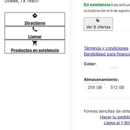
Uvalde, TX 78801
En existencia
Este artícu
actualización el 6 de agosto
directions
sell
Directions
Ver 8 ofertas
call
Llamar
shopping_cart
Términos y condiciones
Productos en existencia
Elegibilidad para financ
Color:
Almacenamiento:
256 GB
512 GB
​​​​​​​Formas sencillas de o
Hacer tu pedido
Llama al 1-8