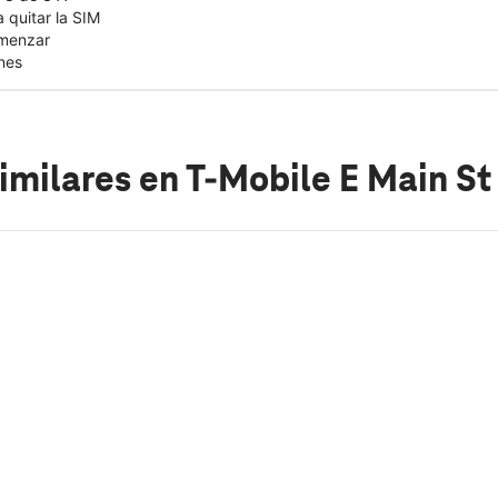
 quitar la SIM
omenzar
nes
imilares
en T-Mobile E Main S