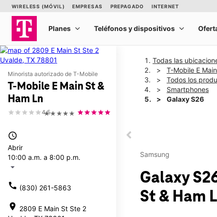
Todas las ubicacion
T-Mobile E Mai
Minorista autorizado de T-Mobile
Todos los prod
T-Mobile E Main St &
Smartphones
Ham Ln
Galaxy S26
4.5
★★★★★
This carousel shows one la
access_time
This carousel contains a c
Abrir
Samsung
10:00 a.m. a 8:00 p.m.
arrow_drop_down
Galaxy S2
call
(830) 261-5863
St & Ham 
location_on
2809 E Main St Ste 2