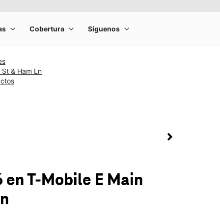
es
n St & Ham Ln
uctos
rge product image at a time. Use the Previous and Next buttons to m
olumn of small thumbnails. Selecting a thumbnail will change the main 
6
en T-Mobile
E Main
Ln