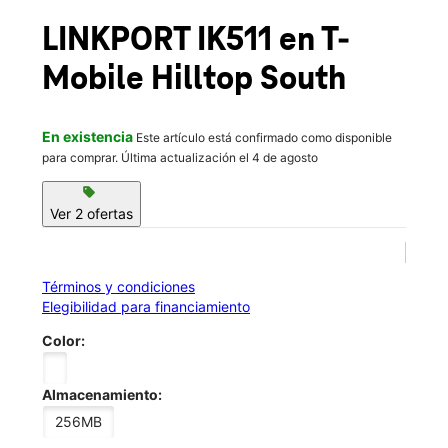
Mié.:
10:00 a.m. a 8:00 p.m.
location_on
LINKPORT IK511
en T-
1721 Laskin Road Ste 106B Virginia Beach, VA 23454
Mobile
Hilltop South
En existencia
Este artículo está confirmado como disponible
para comprar. Última actualización el 4 de agosto
sell
Ver 2 ofertas
Términos y condiciones
Elegibilidad para financiamiento
Color:
Almacenamiento:
256MB