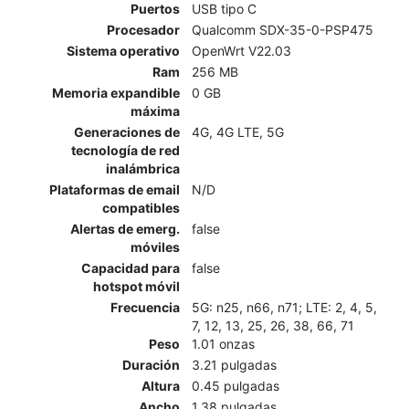
Puertos
USB tipo C
Procesador
Qualcomm SDX-35-0-PSP475
Sistema operativo
OpenWrt V22.03
Ram
256 MB
Memoria expandible
0 GB
máxima
Generaciones de
4G, 4G LTE, 5G
tecnología de red
inalámbrica
Plataformas de email
N/D
compatibles
Alertas de emerg.
false
móviles
Capacidad para
false
hotspot móvil
Frecuencia
5G: n25, n66, n71; LTE: 2, 4, 5,
7, 12, 13, 25, 26, 38, 66, 71
Peso
1.01 onzas
Duración
3.21 pulgadas
Altura
0.45 pulgadas
Ancho
1.38 pulgadas