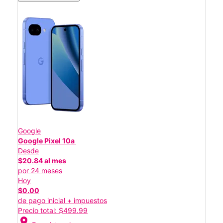
Google
Google Pixel 10a
Desde
$20.84 al mes
por 24 meses
Hoy
$0.00
de pago inicial + impuestos
Precio total: $499.99
location_on