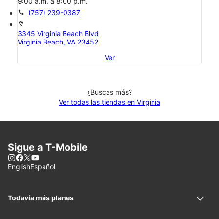
9:00 a.m. a 8:00 p.m.
call
(757) 239-0387
location_on
3345 Virginia Beach Blvd
Virginia Beach, VA 23452
Ver
¿Buscas más?
Ver todas las tiendas en Virginia