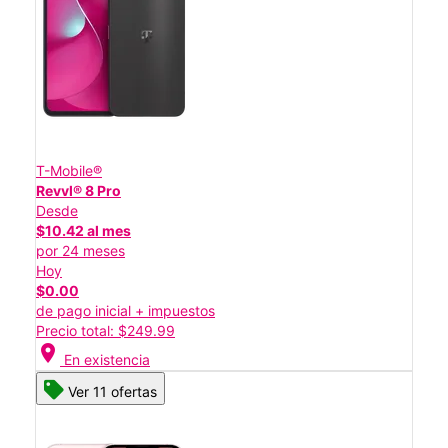
T-Mobile®
Revvl® 8 Pro
Desde
$10.42 al mes
por 24 meses
Hoy
$0.00
de pago inicial + impuestos
Precio total: $249.99
location_on
En existencia
Ver 11 ofertas