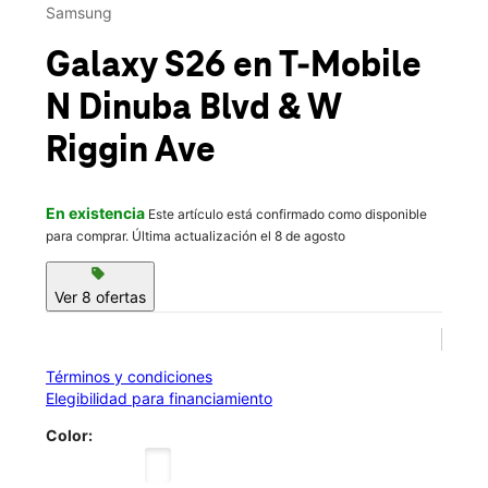
Sáb.:
10:00 a.m. a 8:00 p.m.
Samsung
location_on
3030 N Dinuba Blvd Ste 5c Visalia, CA 93291
Galaxy S26
en T-Mobile
N Dinuba Blvd & W
Riggin Ave
En existencia
Este artículo está confirmado como disponible
para comprar. Última actualización el 8 de agosto
sell
Ver 8 ofertas
Términos y condiciones
Elegibilidad para financiamiento
Color: