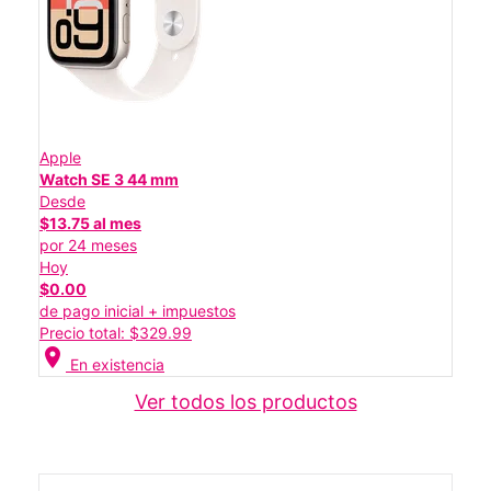
Apple
Watch SE 3 44 mm
Desde
$13.75 al mes
por 24 meses
Hoy
$0.00
de pago inicial + impuestos
Precio total: $329.99
location_on
En existencia
Ver todos los productos