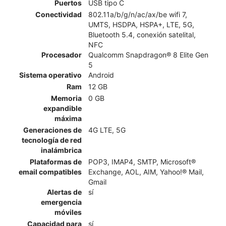
Puertos
USB tipo C
Conectividad
802.11a/b/g/n/ac/ax/be wifi 7,
UMTS, HSDPA, HSPA+, LTE, 5G,
Bluetooth 5.4, conexión satelital,
NFC
Procesador
Qualcomm Snapdragon® 8 Elite Gen
5
Sistema operativo
Android
Ram
12 GB
Memoria
0 GB
expandible
máxima
Generaciones de
4G LTE, 5G
tecnología de red
inalámbrica
Plataformas de
POP3, IMAP4, SMTP, Microsoft®
email compatibles
Exchange, AOL, AIM, Yahoo!® Mail,
Gmail
Alertas de
sí
emergencia
móviles
Capacidad para
sí