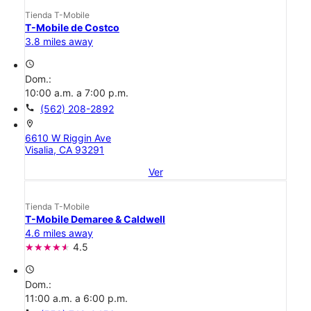
Tienda T-Mobile
T-Mobile de Costco
3.8 miles away
access_time
Dom.:
10:00 a.m. a 7:00 p.m.
call
(562) 208-2892
location_on
6610 W Riggin Ave
Visalia, CA 93291
Ver
Tienda T-Mobile
T-Mobile Demaree & Caldwell
4.6 miles away
4.5
access_time
Dom.:
11:00 a.m. a 6:00 p.m.