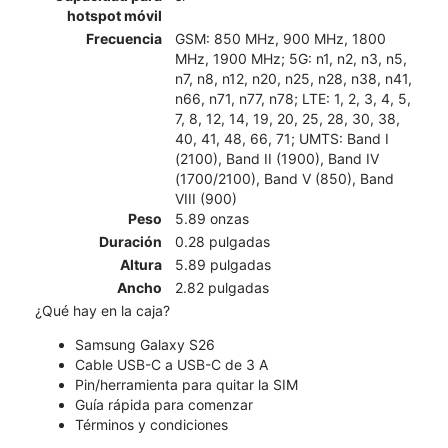
hotspot móvil
Frecuencia
GSM: 850 MHz, 900 MHz, 1800
MHz, 1900 MHz; 5G: n1, n2, n3, n5,
n7, n8, n12, n20, n25, n28, n38, n41,
n66, n71, n77, n78; LTE: 1, 2, 3, 4, 5,
7, 8, 12, 14, 19, 20, 25, 28, 30, 38,
40, 41, 48, 66, 71; UMTS: Band I
(2100), Band II (1900), Band IV
(1700/2100), Band V (850), Band
VIII (900)
Peso
5.89 onzas
Duración
0.28 pulgadas
Altura
5.89 pulgadas
Ancho
2.82 pulgadas
¿Qué hay en la caja?
Samsung Galaxy S26
Cable USB-C a USB-C de 3 A
Pin/herramienta para quitar la SIM
Guía rápida para comenzar
Términos y condiciones