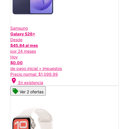
Samsung
Galaxy S26+
Desde
$45.84 al mes
por 24 meses
Hoy
$0.00
de pago inicial + impuestos
Precio normal: $1,099.99
location_on
En existencia
Ver 2 ofertas