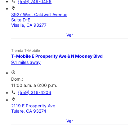
call
(559) 749-0456
location_on
3927 West Caldwell Avenue
Suite D-E
Visalia, CA 93277
Ver
Tienda T-Mobile
T-Mobile E Prosperity Ave & N Mooney Blvd
9.1 miles away
access_time
Dom.:
11:00 a.m. a 6:00 p.m.
call
(559) 316-4206
location_on
2119 E Prosperity Ave
Tulare, CA 93274
Ver