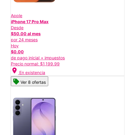
Apple
iPhone 17 Pro Max
Desde
$50.00 al mes
por 24 meses
Hoy
$0.00
de pago inicial + impuestos
Precio normal: $1,199.99
location_on
En existencia
Ver 8 ofertas