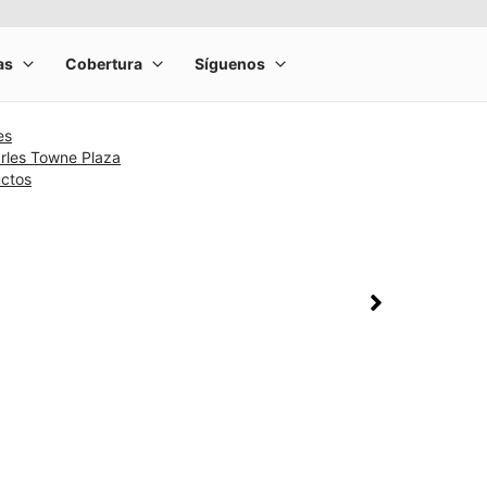
es
arles Towne Plaza
uctos
rge product image at a time. Use the Previous and Next buttons to m
olumn of small thumbnails. Selecting a thumbnail will change the main 