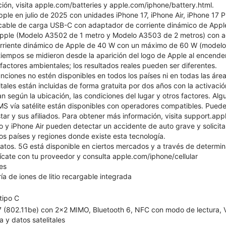
ión, visita apple.com/batteries y apple.com/iphone/battery.html.
pple en julio de 2025 con unidades iPhone 17, iPhone Air, iPhone 17 
, cable de carga USB-C con adaptador de corriente dinámico de Ap
ple (Modelo A3502 de 1 metro y Modelo A3503 de 2 metros) con a
rriente dinámico de Apple de 40 W con un máximo de 60 W (modelo 
iempos se midieron desde la aparición del logo de Apple al encender
s factores ambientales; los resultados reales pueden ser diferentes.
nciones no estén disponibles en todos los países ni en todas las área
itales están incluidas de forma gratuita por dos años con la activac
n según la ubicación, las condiciones del lugar y otros factores. Alg
S vía satélite están disponibles con operadores compatibles. Pueden
tar y sus afiliados. Para obtener más información, visita support.a
ro y iPhone Air pueden detectar un accidente de auto grave y solicita
 los países y regiones donde existe esta tecnología.
datos. 5G está disponible en ciertos mercados y a través de determi
cate con tu proveedor y consulta apple.com/iphone/cellular
es
ía de iones de litio recargable integrada
tipo C
 7 (802.11be) con 2x2 MIMO, Bluetooth 6, NFC con modo de lectura, Vo
a y datos satelitales