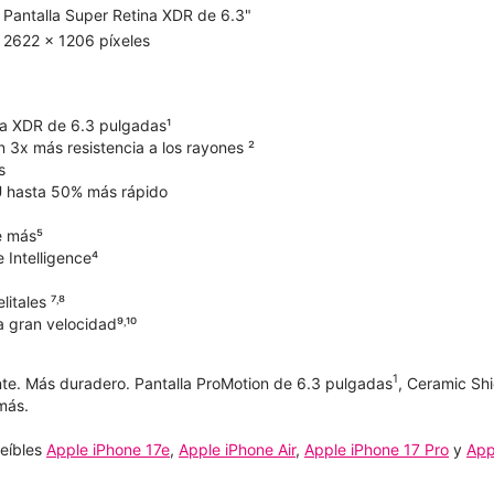
Pantalla Super Retina XDR de 6.3"
2622 x 1206 píxeles
na XDR de 6.3 pulgadas¹
 3x más resistencia a los rayones ²
s
 hasta 50% más rápido
e más⁵
 Intelligence⁴
itales ⁷˒⁸
 gran velocidad⁹˒¹⁰
1
te. Más duradero. Pantalla ProMotion de 6.3 pulgadas
, Ceramic Sh
más.
reíbles
Apple iPhone 17e
,
Apple iPhone Air
,
Apple iPhone 17 Pro
y
App