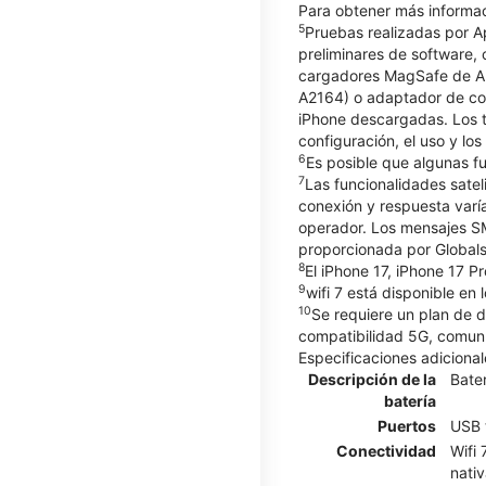
Para obtener más informac
5
Pruebas realizadas por A
preliminares de software
cargadores MagSafe de Ap
A2164) o adaptador de co
iPhone descargadas. Los t
configuración, el uso y lo
6
Es posible que algunas fu
7
Las funcionalidades satel
conexión y respuesta varía
operador. Los mensajes SM
proporcionada por Globals
8
El iPhone 17, iPhone 17 P
9
wifi 7 está disponible en
10
Se requiere un plan de 
compatibilidad 5G, comuní
Especificaciones adicional
Descripción de la
Bater
batería
Puertos
USB 
Conectividad
Wifi
nativ