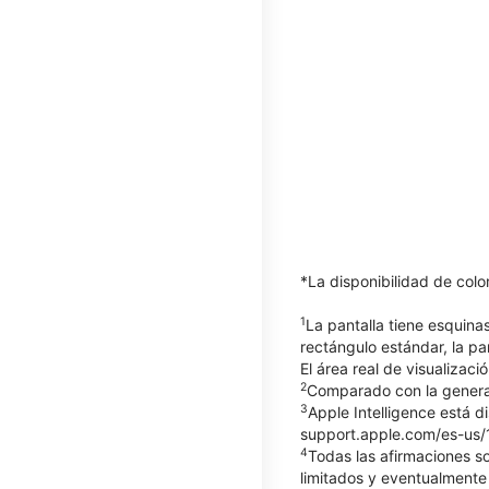
*La disponibilidad de col
1
La pantalla tiene esquin
rectángulo estándar, la pa
El área real de visualizaci
2
Comparado con la generac
3
Apple Intelligence está d
support.apple.com/es-us/12
4
Todas las afirmaciones so
limitados y eventualmente 