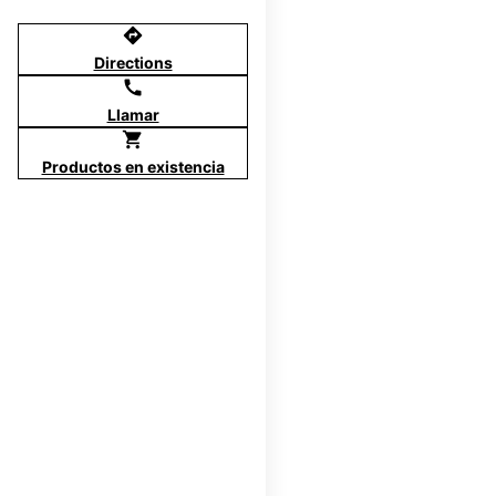
directions
Directions
call
Llamar
shopping_cart
Productos en existencia