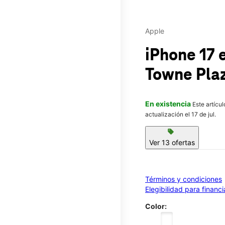
Apple
iPhone 17
Towne Pla
En existencia
Este artícu
actualización el 17 de jul.
sell
Ver 13 ofertas
Términos y condiciones
Elegibilidad para financ
Color: