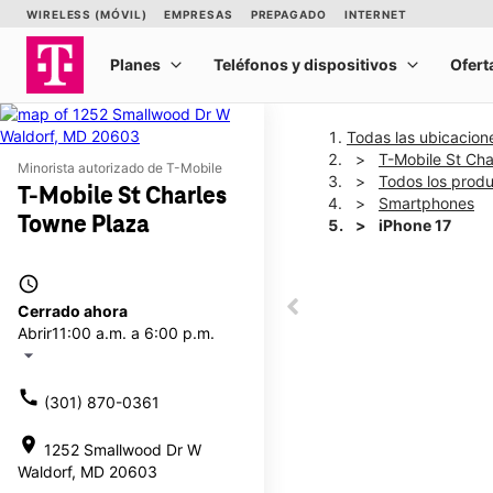
Todas las ubicacion
T-Mobile St Ch
Minorista autorizado de T-Mobile
Todos los prod
T-Mobile St Charles
Smartphones
Towne Plaza
iPhone 17
access_time
This carousel shows one la
Cerrado ahora
This carousel contains a c
Abrir
11:00 a.m. a 6:00 p.m.
arrow_drop_down
call
(301) 870-0361
location_on
1252 Smallwood Dr W
Waldorf, MD 20603