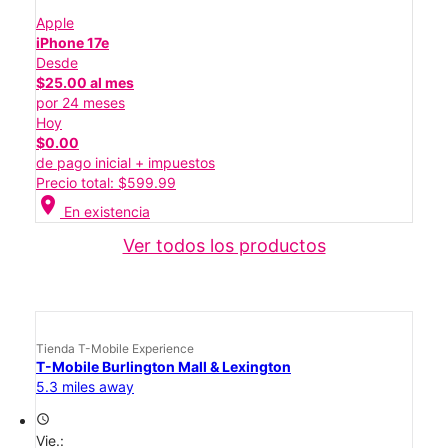
Apple
iPhone 17e
Desde
$25.00 al mes
por 24 meses
Hoy
$0.00
de pago inicial + impuestos
Precio total: $599.99
location_on
En existencia
Ver todos los productos
Tienda T-Mobile Experience
T-Mobile Burlington Mall & Lexington
5.3 miles away
access_time
Vie.: