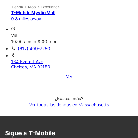
Tienda T-Mobile Experience
T-Mobile Mystic Mall
9.8 miles away
access_time
Vie.:
10:00 a.m. a 8:00 p.m.
call
(617) 409-7250
location_on
164 Everett Ave
Chelsea, MA 02150
Ver
¿Buscas más?
Ver todas las tiendas en Massachusetts