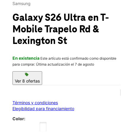
Jue.:
10:00 a.m. a 8:00 p.m.
Samsung
location_on
1019 Trapelo Road Waltham, MA 02452
Galaxy S26 Ultra
en T-
Mobile
Trapelo Rd &
Lexington St
En existencia
Este artículo está confirmado como disponible
para comprar. Última actualización el 7 de agosto
sell
Ver 8 ofertas
Términos y condiciones
Elegibilidad para financiamiento
Color: