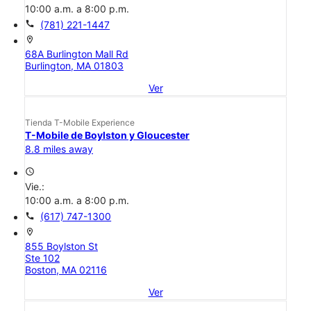
10:00 a.m. a 8:00 p.m.
call
(781) 221-1447
location_on
68A Burlington Mall Rd
Burlington, MA 01803
Ver
Tienda T-Mobile Experience
T-Mobile de Boylston y Gloucester
8.8 miles away
access_time
Vie.:
10:00 a.m. a 8:00 p.m.
call
(617) 747-1300
location_on
855 Boylston St
Ste 102
Boston, MA 02116
Ver