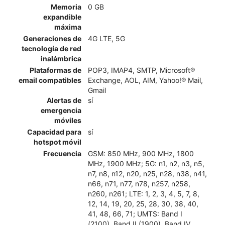
Memoria
0 GB
expandible
máxima
Generaciones de
4G LTE, 5G
tecnología de red
inalámbrica
Plataformas de
POP3, IMAP4, SMTP, Microsoft®
email compatibles
Exchange, AOL, AIM, Yahoo!® Mail,
Gmail
Alertas de
sí
emergencia
móviles
Capacidad para
sí
hotspot móvil
Frecuencia
GSM: 850 MHz, 900 MHz, 1800
MHz, 1900 MHz; 5G: n1, n2, n3, n5,
n7, n8, n12, n20, n25, n28, n38, n41,
n66, n71, n77, n78, n257, n258,
n260, n261; LTE: 1, 2, 3, 4, 5, 7, 8,
12, 14, 19, 20, 25, 28, 30, 38, 40,
41, 48, 66, 71; UMTS: Band I
(2100), Band II (1900), Band IV