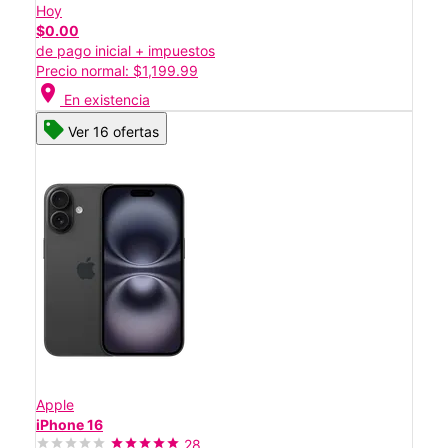
Hoy
$0.00
de pago inicial + impuestos
Precio normal: $1,199.99
location_on
En existencia
Ver 16 ofertas
Apple
iPhone 16
28