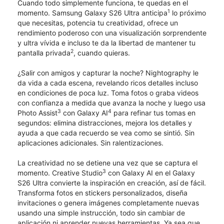
Cuando todo simplemente funciona, te quedas en el
1
momento. Samsung Galaxy S26 Ultra anticipa
lo próximo
que necesitas, potencia tu creatividad, ofrece un
rendimiento poderoso con una visualización sorprendente
y ultra vívida e incluso te da la libertad de mantener tu
2
pantalla privada
, cuando quieras.
¿Salir con amigos y capturar la noche? Nightography le
da vida a cada escena, revelando ricos detalles incluso
en condiciones de poca luz. Toma fotos o graba videos
con confianza a medida que avanza la noche y luego usa
3
4
Photo Assist
con Galaxy AI
para refinar tus tomas en
segundos: elimina distracciones, mejora los detalles y
ayuda a que cada recuerdo se vea como se sintió. Sin
aplicaciones adicionales. Sin ralentizaciones.
La creatividad no se detiene una vez que se captura el
3
momento. Creative Studio
con Galaxy AI en el Galaxy
S26 Ultra convierte la inspiración en creación, así de fácil.
Transforma fotos en stickers personalizados, diseña
invitaciones o genera imágenes completamente nuevas
usando una simple instrucción, todo sin cambiar de
aplicación ni aprender nuevas herramientas. Ya sea que