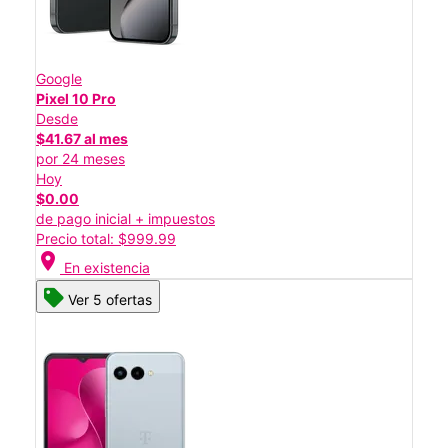
Google
Pixel 10 Pro
Desde
$41.67 al mes
por 24 meses
Hoy
$0.00
de pago inicial + impuestos
Precio total: $999.99
location_on
En existencia
Ver 5 ofertas