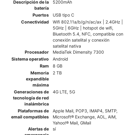
Descripción de la
5200mAh
batería
Puertos
USB tipo C
Conectividad
Wifi 802.11a/b/g/n/ac/ax | 2.4GHz |
5GHz | 6GHz | hotspot de wifi,
Bluetooth 5.4, NFC, compatible con
conexión satelital y conexión
satelital nativa
Procesador
MediaTek Dimensity 7300
Sistema operativo
Android
Ram
8 GB
Memoria
2 TB
expandible
máxima
Generaciones de
4G LTE, 5G
tecnología de red
inalámbrica
Plataformas de
Apple Mail, POP3, IMAP4, SMTP,
email compatibles
Microsoft® Exchange, AOL, AIM,
Yahoo!® Mail, GMail
Alertas de
sí
emergencia