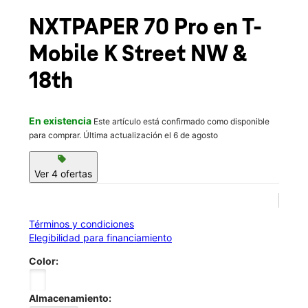
Mié.:
9:00 a.m. a 8:00 p.m.
location_on
NXTPAPER 70 Pro
en T-
1801 K St NW Frnt 1 Washington, DC 20006
Mobile
K Street NW &
18th
En existencia
Este artículo está confirmado como disponible
para comprar. Última actualización el 6 de agosto
sell
Ver 4 ofertas
Términos y condiciones
Elegibilidad para financiamiento
Color:
Almacenamiento: