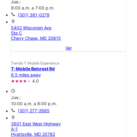
Jue.:
9:00 a.m. a 7:00 p.m.
call
(301) 381-0279
location_on
5402 Wisconsin Ave
Ste C
Chevy Chase, MD 20815
Ver
Tienda T-Mobile Experience
T-Mobile Belcrest Rd
6.5 miles away
4.0
access_time
Jue.:
10:00 a.m. a 8:00 p.m.
call
(301) 277-2685
location_on
3601 East West Highway
A-1
Hyattsville, MD 20782