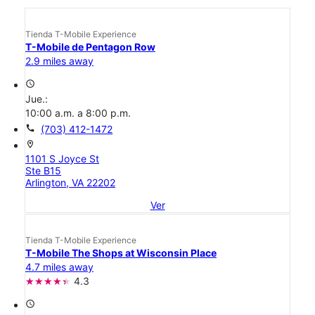
Tienda T-Mobile Experience
T-Mobile de Pentagon Row
2.9 miles away
access_time
Jue.:
10:00 a.m. a 8:00 p.m.
call
(703) 412-1472
location_on
1101 S Joyce St
Ste B15
Arlington, VA 22202
Ver
Tienda T-Mobile Experience
T-Mobile The Shops at Wisconsin Place
4.7 miles away
4.3
access_time