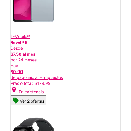
T-Mobile®
Revvl® 8
Desde
$7.50 al mes
por 24 meses
Hoy
$0.00
de pago inicial + impuestos
Precio total: $179.99
location_on
En existencia
Ver 2 ofertas