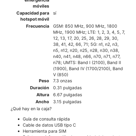
móviles
Capacidad para
sí
hotspot móvil
Frecuencia
GSM: 850 MHz, 900 MHz, 1800
MHz, 1900 MHz; LTE: 1, 2, 3, 4, 5, 7,
12, 13, 17, 20, 25, 26, 28, 29, 30,
38, 41, 42, 66, 71; 5G: n1, n2, n3,
n5, n12, n20, n25, n28, n30, n38,
n40, n41, n48, n66, n70, n71, n77,
n78; UMTS: Band I (2100), Band II
(1900), Band IV (1700/2100), Band
V (850)
Peso
7.3 onzas
Duración
0.31 pulgadas
Altura
6.67 pulgadas
Ancho
3.15 pulgadas
¿Qué hay en la caja?
Guía de consulta rápida
Cable de datos USB tipo C
Herramienta para SIM