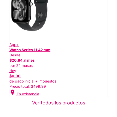
Apple
Watch Series 11 42 mm
Desde
$20.84 al mes
por 24 meses
Hoy
$0.00
de pago inicial + impuestos
Precio total: $499.99
location_on
En existencia
Ver todos los productos