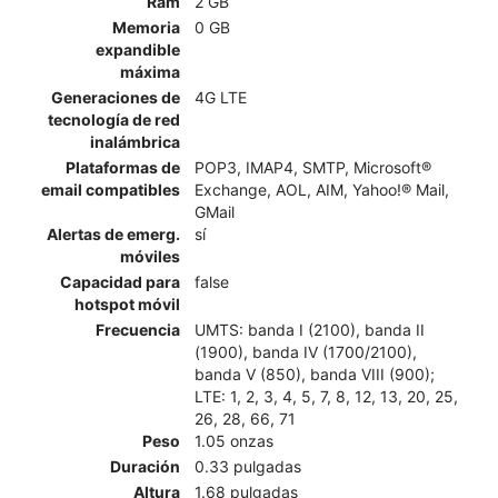
Ram
2 GB
Memoria
0 GB
expandible
máxima
Generaciones de
4G LTE
tecnología de red
inalámbrica
Plataformas de
POP3, IMAP4, SMTP, Microsoft®
email compatibles
Exchange, AOL, AIM, Yahoo!® Mail,
GMail
Alertas de emerg.
sí
móviles
Capacidad para
false
hotspot móvil
Frecuencia
UMTS: banda I (2100), banda II
(1900), banda IV (1700/2100),
banda V (850), banda VIII (900);
LTE: 1, 2, 3, 4, 5, 7, 8, 12, 13, 20, 25,
26, 28, 66, 71
Peso
1.05 onzas
Duración
0.33 pulgadas
Altura
1.68 pulgadas