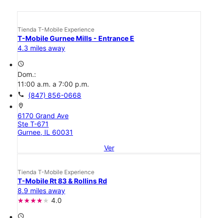
Tienda T-Mobile Experience
T-Mobile Gurnee Mills - Entrance E
4.3 miles away
access_time
Dom.:
11:00 a.m. a 7:00 p.m.
call
(847) 856-0668
location_on
6170 Grand Ave
Ste T-671
Gurnee, IL 60031
Ver
Tienda T-Mobile Experience
T-Mobile Rt 83 & Rollins Rd
8.9 miles away
4.0
access_time