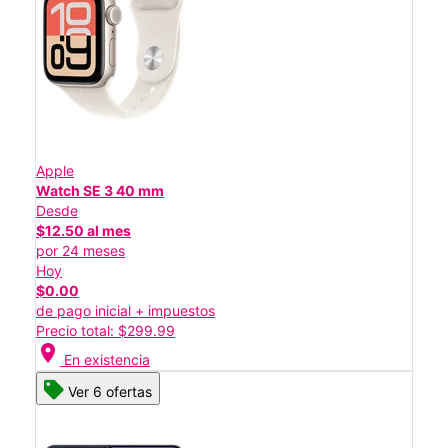
Apple
Watch SE 3 40 mm
Desde
$12.50 al mes
por 24 meses
Hoy
$0.00
de pago inicial + impuestos
Precio total: $299.99
location_on
En existencia
Ver 6 ofertas