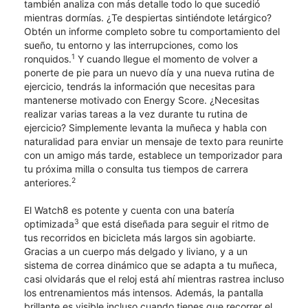
también analiza con más detalle todo lo que sucedió
mientras dormías. ¿Te despiertas sintiéndote letárgico?
Obtén un informe completo sobre tu comportamiento del
sueño, tu entorno y las interrupciones, como los
1
ronquidos.
Y cuando llegue el momento de volver a
ponerte de pie para un nuevo día y una nueva rutina de
ejercicio, tendrás la información que necesitas para
mantenerse motivado con Energy Score. ¿Necesitas
realizar varias tareas a la vez durante tu rutina de
ejercicio? Simplemente levanta la muñeca y habla con
naturalidad para enviar un mensaje de texto para reunirte
con un amigo más tarde, establece un temporizador para
tu próxima milla o consulta tus tiempos de carrera
2
anteriores.
El Watch8 es potente y cuenta con una batería
3
optimizada
que está diseñada para seguir el ritmo de
tus recorridos en bicicleta más largos sin agobiarte.
Gracias a un cuerpo más delgado y liviano, y a un
sistema de correa dinámico que se adapta a tu muñeca,
casi olvidarás que el reloj está ahí mientras rastrea incluso
los entrenamientos más intensos. Además, la pantalla
brillante es visible incluso cuando tienes que recorrer el