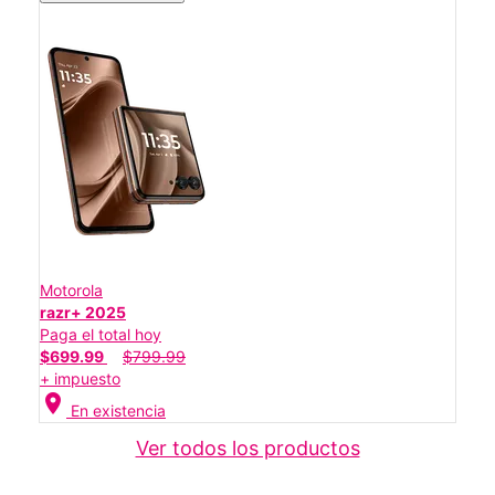
Motorola
razr+ 2025
Paga el total hoy
$699.99
$799.99
+ impuesto
location_on
En existencia
Ver todos los productos