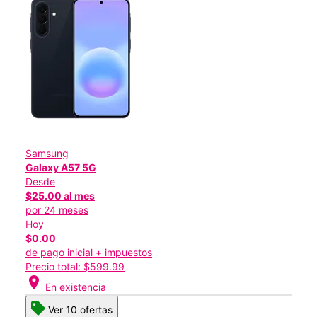
Samsung
Galaxy A57 5G
Desde
$25.00 al mes
por 24 meses
Hoy
$0.00
de pago inicial + impuestos
Precio total: $599.99
location_on
En existencia
Ver 10 ofertas