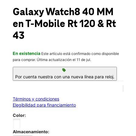
Sáb.:
9:00 a.m. a 8:00 p.m.
location_on
Galaxy Watch8 40 MM
3901 Fountain Square Place Waukegan, IL 60085
en T-Mobile
Rt 120 & Rt
43
En existencia
Este artículo está confirmado como disponible
para comprar. Última actualización el 11 de jul.
sell
Por cuenta nuestra con una nueva línea para reloj.
Términos y condiciones
Elegibilidad para financiamiento
Color:
Almacenamiento: