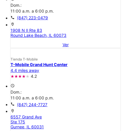
Dom.:
11:00 a.m. a 6:00 p.m.
call
(847) 223-0479
location_on
1908 N Il Rte 83
Round Lake Beach, IL 60073
Ver
Tienda T-Mobile
T-Mobile Grand Hunt Center
4.4 miles away
4.2
access_time
Dom.:
11:00 a.m. a 6:00 p.m.
call
(847) 244-7727
location_on
6557 Grand Ave
Ste 175
Gurnee, IL 60031