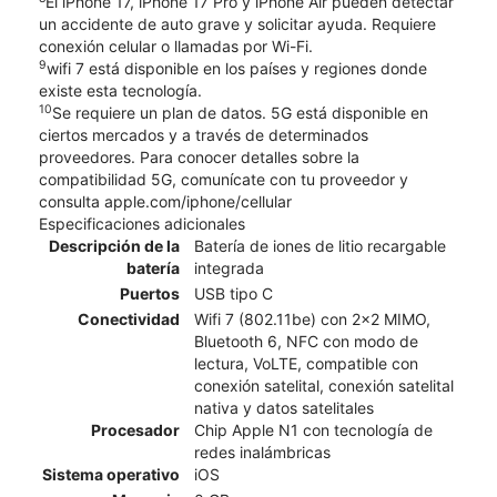
El iPhone 17, iPhone 17 Pro y iPhone Air pueden detectar
un accidente de auto grave y solicitar ayuda. Requiere
conexión celular o llamadas por Wi-Fi.
9
wifi 7 está disponible en los países y regiones donde
existe esta tecnología.
10
Se requiere un plan de datos. 5G está disponible en
ciertos mercados y a través de determinados
proveedores. Para conocer detalles sobre la
compatibilidad 5G, comunícate con tu proveedor y
consulta apple.com/iphone/cellular
Especificaciones adicionales
Descripción de la
Batería de iones de litio recargable
batería
integrada
Puertos
USB tipo C
Conectividad
Wifi 7 (802.11be) con 2x2 MIMO,
Bluetooth 6, NFC con modo de
lectura, VoLTE, compatible con
conexión satelital, conexión satelital
nativa y datos satelitales
Procesador
Chip Apple N1 con tecnología de
redes inalámbricas
Sistema operativo
iOS