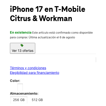
Mié.:
10:00 a.m. a 8:00 p.m.
location_on
iPhone 17
en T-Mobile
235 N Citrus Street Ste B West Covina, CA 91791
Citrus & Workman
En existencia
Este artículo está confirmado como disponible
para comprar. Última actualización el 6 de agosto
sell
Ver 13 ofertas
Términos y condiciones
Elegibilidad para financiamiento
Color:
Almacenamiento:
256 GB
512 GB