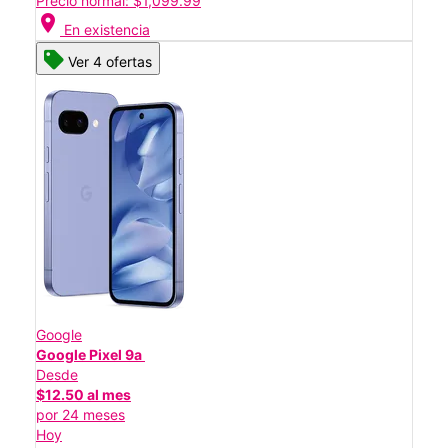
Precio normal: $1,099.99
location_on
En existencia
Ver 4 ofertas
Google
Google Pixel 9a
Desde
$12.50 al mes
por 24 meses
Hoy