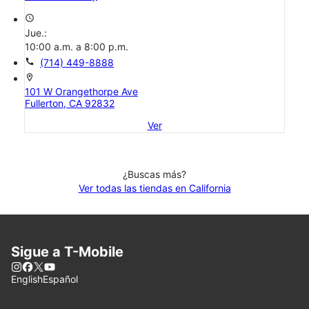
access_time
Jue.:
10:00 a.m. a 8:00 p.m.
call
(714) 449-8888
location_on
101 W Orangethorpe Ave
Fullerton, CA 92832
Ver
¿Buscas más?
Ver todas las tiendas en California