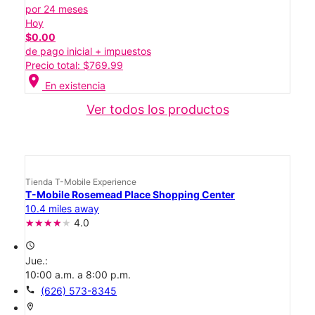
por 24 meses
Hoy
$0.00
de pago inicial + impuestos
Precio total: $769.99
location_on
En existencia
Ver todos los productos
Tienda T-Mobile Experience
T-Mobile Rosemead Place Shopping Center
10.4 miles away
4.0
access_time
Jue.:
10:00 a.m. a 8:00 p.m.
call
(626) 573-8345
location_on