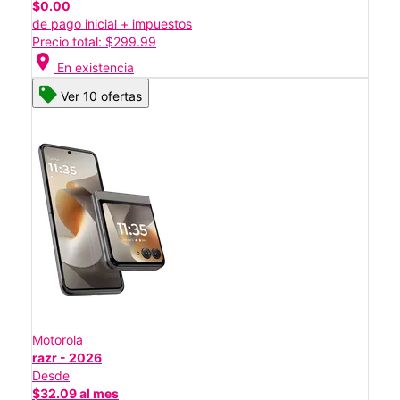
$0.00
de pago inicial + impuestos
Precio total: $299.99
location_on
En existencia
Ver 10 ofertas
Motorola
razr - 2026
Desde
$32.09 al mes