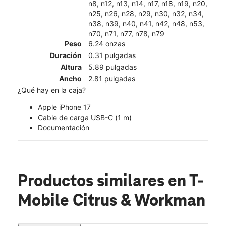
n8, n12, n13, n14, n17, n18, n19, n20,
n25, n26, n28, n29, n30, n32, n34,
n38, n39, n40, n41, n42, n48, n53,
n70, n71, n77, n78, n79
Peso
6.24 onzas
Duración
0.31 pulgadas
Altura
5.89 pulgadas
Ancho
2.81 pulgadas
¿Qué hay en la caja?
Apple iPhone 17
Cable de carga USB-C (1 m)
Documentación
Productos similares
en T-
Mobile Citrus & Workman