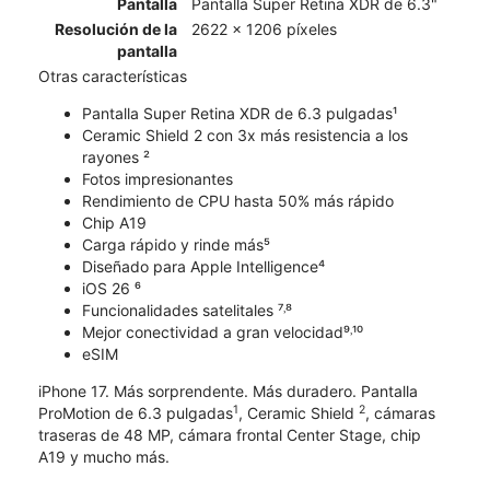
Pantalla
Pantalla Super Retina XDR de 6.3"
Resolución de la
2622 x 1206 píxeles
pantalla
Otras características
Pantalla Super Retina XDR de 6.3 pulgadas¹
Ceramic Shield 2 con 3x más resistencia a los
rayones ²
Fotos impresionantes
Rendimiento de CPU hasta 50% más rápido
Chip A19
Carga rápido y rinde más⁵
Diseñado para Apple Intelligence⁴
iOS 26 ⁶
Funcionalidades satelitales ⁷˒⁸
Mejor conectividad a gran velocidad⁹˒¹⁰
eSIM
iPhone 17. Más sorprendente. Más duradero. Pantalla
1
2
ProMotion de 6.3 pulgadas
, Ceramic Shield
, cámaras
traseras de 48 MP, cámara frontal Center Stage, chip
A19 y mucho más.