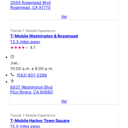
3564 Rosemead Blvd
Rosemead, CA 91770
Ver
Tienda T-Mobile Experience
T-Mobile Washington & Rosemead
13.3 miles away
4.1
access_time
Jue.:
10:00 a.m. a 8:00 p.m.
call
(562) 801-0298
location_on
8937 Washington Blvd
Pico Rivera, CA 90660
Ver
Tienda T-Mobile Experience
T-Mobile Harbor Town Square
15.0 miles away