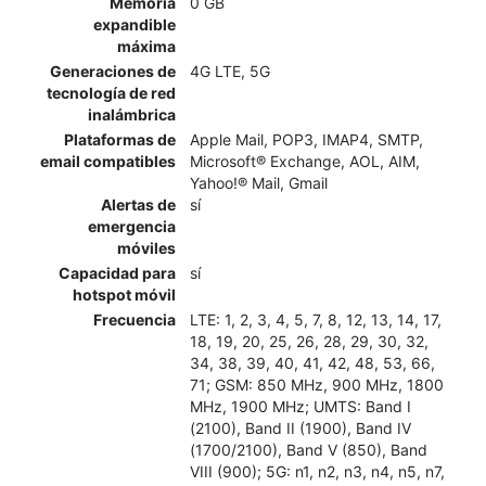
Memoria
0 GB
expandible
máxima
Generaciones de
4G LTE, 5G
tecnología de red
inalámbrica
Plataformas de
Apple Mail, POP3, IMAP4, SMTP,
email compatibles
Microsoft® Exchange, AOL, AIM,
Yahoo!® Mail, Gmail
Alertas de
sí
emergencia
móviles
Capacidad para
sí
hotspot móvil
Frecuencia
LTE: 1, 2, 3, 4, 5, 7, 8, 12, 13, 14, 17,
18, 19, 20, 25, 26, 28, 29, 30, 32,
34, 38, 39, 40, 41, 42, 48, 53, 66,
71; GSM: 850 MHz, 900 MHz, 1800
MHz, 1900 MHz; UMTS: Band I
(2100), Band II (1900), Band IV
(1700/2100), Band V (850), Band
VIII (900); 5G: n1, n2, n3, n4, n5, n7,