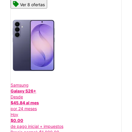
Ver 8 ofertas
Samsung
Galaxy S26+
Desde
$45.84 al mes
por 24 meses
Hoy
$0.00
de pago inicial + impuestos